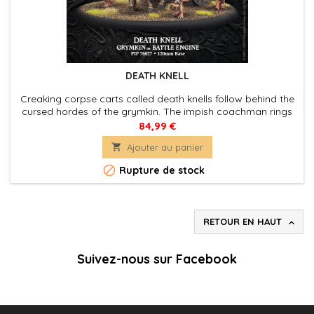
DEATH KNELL
Creaking corpse carts called death knells follow behind the
cursed hordes of the grymkin. The impish coachman rings
its somber bell as a warning to all who would dare
84,99 €
disrespect the dead, and its toll can be felt as a chill down

Ajouter au panier
to the marrow.

Rupture de stock
RETOUR EN HAUT

Suivez-nous sur Facebook