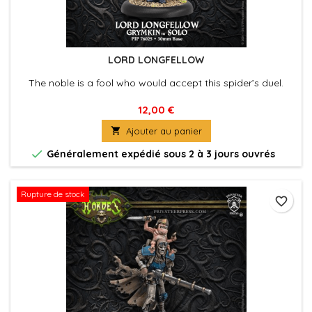
LORD LONGFELLOW
The noble is a fool who would accept this spider’s duel.
12,00 €

Ajouter au panier

Généralement expédié sous 2 à 3 jours ouvrés
Rupture de stock
favorite_border