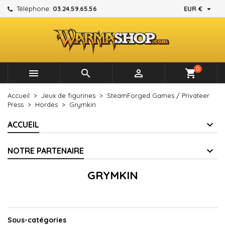

Téléphone:
03.24.59.65.56
EUR €
×
×
×
×
Mes listes d'envies
((modalTitle))
Créer une liste d'envies
Connexion
add_circle_outline
Créer une nouvelle liste
((confirmMessage))
Vous devez être connecté pour ajouter des produits à
Nom de la liste d'envies
votre liste d'envies.
0



shopping_cart
((cancelText))
((modalDeleteText))
Annuler
Connexion
Accueil
Jeux de figurines
SteamForged Games / Privateer
Annuler
Créer une liste d'envies
Press
Hordes
Grymkin
ACCUEIL
NOTRE PARTENAIRE
GRYMKIN
Sous-catégories