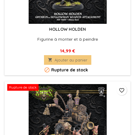
HOLLOW HOLDEN
Figurine à monter et à peindre
14,99 €

Ajouter au panier

Rupture de stock
Rupture de stock
favorite_border