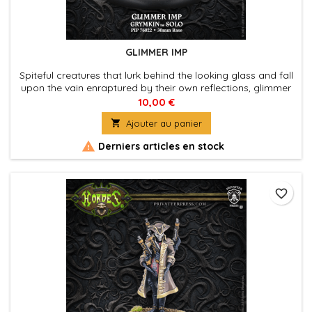
GLIMMER IMP
Spiteful creatures that lurk behind the looking glass and fall
upon the vain enraptured by their own reflections, glimmer
imps now skulk into combat to aid their fellow grymkin. With
10,00 €
no eyes of their own, they crave stealing the eyes of others

Ajouter au panier
to see through them. They have a preference for unusual
eye colors, but in a pinch are content to scoop out a...

Derniers articles en stock
favorite_border