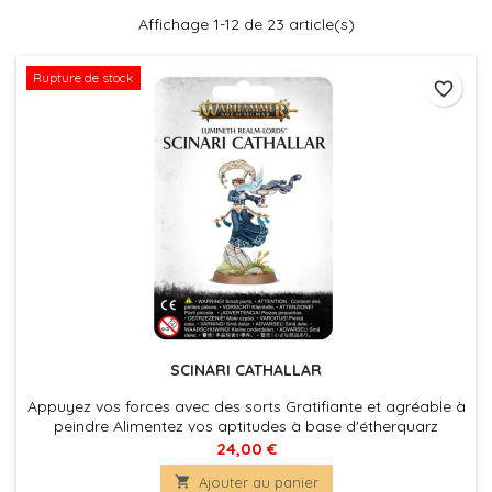
Affichage 1-12 de 23 article(s)
Rupture de stock
favorite_border
SCINARI CATHALLAR
Appuyez vos forces avec des sorts Gratifiante et agréable à
peindre Alimentez vos aptitudes à base d'étherquarz
24,00 €

Ajouter au panier