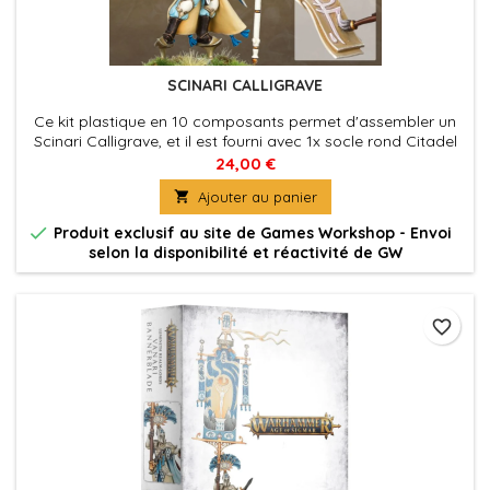
SCINARI CALLIGRAVE
Ce kit plastique en 10 composants permet d'assembler un
Scinari Calligrave, et il est fourni avec 1x socle rond Citadel
de 32mm.
24,00 €

Ajouter au panier

Produit exclusif au site de Games Workshop - Envoi
selon la disponibilité et réactivité de GW
favorite_border