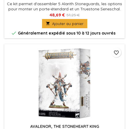
Ce kit permet d'assembler 5 Alarith Stoneguards, les options
pour monter un porte-étendard et un Truestone Seneschal.
Chaque Alarith Stoneguard peut être armé au choix d'un
48,69 €
51,25 €
maillet de pierre ou d'un pic de diamant, tandis que le

Ajouter au panier
Truestone Seneschal peut manier une paire de marteaux à
strates.

Généralement expédié sous 10 à 12 jours ouvrés
favorite_border
AVALENOR, THE STONEHEART KING