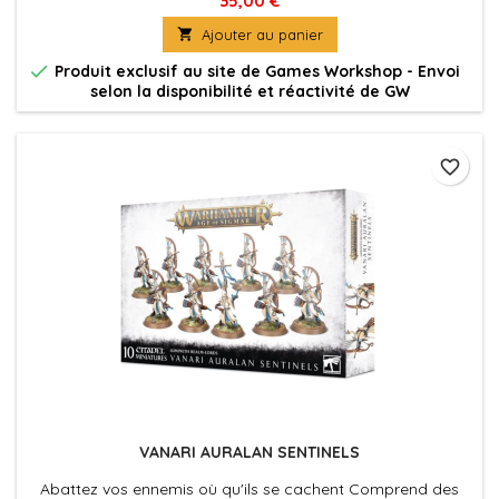
35,00 €

Ajouter au panier

Produit exclusif au site de Games Workshop - Envoi
selon la disponibilité et réactivité de GW
favorite_border
VANARI AURALAN SENTINELS
Abattez vos ennemis où qu'ils se cachent Comprend des