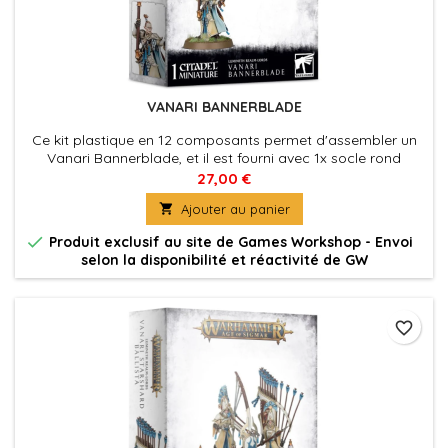
VANARI BANNERBLADE
Ce kit plastique en 12 composants permet d'assembler un
Vanari Bannerblade, et il est fourni avec 1x socle rond
Citadel de 40mm.
27,00 €

Ajouter au panier

Produit exclusif au site de Games Workshop - Envoi
selon la disponibilité et réactivité de GW
favorite_border