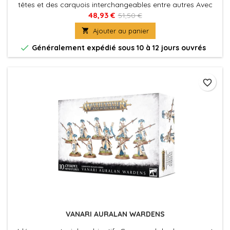
têtes et des carquois interchangeables entre autres Avec
l'option d'assembler une High Sentinel
48,93 €
51,50 €

Ajouter au panier

Généralement expédié sous 10 à 12 jours ouvrés
favorite_border
VANARI AURALAN WARDENS