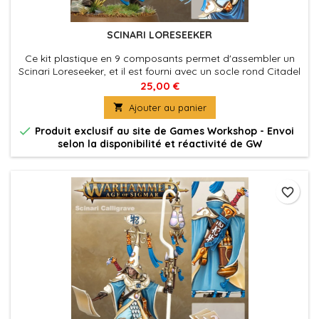
SCINARI LORESEEKER
Ce kit plastique en 9 composants permet d'assembler un
Scinari Loreseeker, et il est fourni avec un socle rond Citadel
de 32mm.
25,00 €

Ajouter au panier

Produit exclusif au site de Games Workshop - Envoi
selon la disponibilité et réactivité de GW
favorite_border