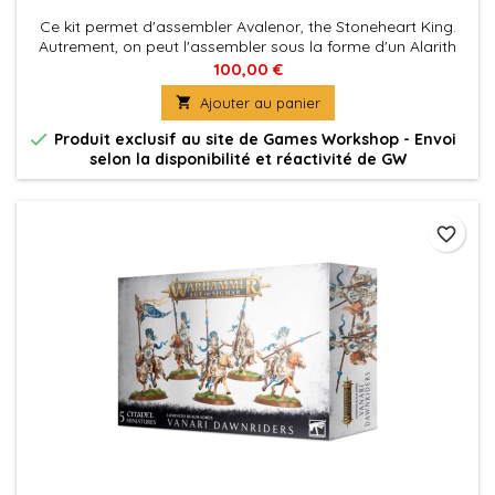
Ce kit permet d'assembler Avalenor, the Stoneheart King.
Autrement, on peut l'assembler sous la forme d'un Alarith
Spirit of the Mountain. Le tout est fourni en 87 composants
100,00 €
plastique, plus un socle rond de 100mm.

Ajouter au panier

Produit exclusif au site de Games Workshop - Envoi
selon la disponibilité et réactivité de GW
favorite_border