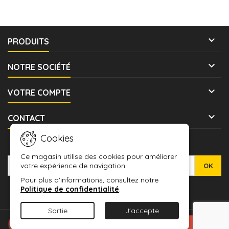

PRODUITS

NOTRE SOCIÉTÉ

VOTRE COMPTE

CONTACT
Cookies
LETTRE D'INFORMATIONS
Ce magasin utilise des cookies pour améliorer
votre expérience de navigation.
Pour plus d'informations, consultez notre
Politique de confidentialité
.
Sortie
J'accepte
© Copyright 2026 WARMASHOP - L'ANTRE DES JEUX. All Rights
Connexion avec Google
Reserved.