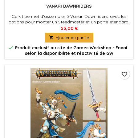
VANARI DAWNRIDERS
Ce kit permet d'assembler 5 Vanari Dawnriders, avec les
options pour monter un Steedmaster et un porte-étendard.
Les cimiers et les boucliers sont interchangeables pour
55,00 €
faciliter la personnalisation.

Ajouter au panier

Produit exclusif au site de Games Workshop - Envoi
selon la disponibilité et réactivité de GW
favorite_border