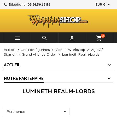

Téléphone:
03.24.59.65.56
EUR €
×
×
×
×
Mes listes d'envies
((modalTitle))
Créer une liste d'envies
Connexion
add_circle_outline
Créer une nouvelle liste
((confirmMessage))
Vous devez être connecté pour ajouter des produits à
Nom de la liste d'envies
votre liste d'envies.
0



shopping_cart
((cancelText))
((modalDeleteText))
Annuler
Connexion
Accueil
Jeux de figurines
Games Workshop
Age Of
Annuler
Créer une liste d'envies
Sigmar
Grand Alliance Order
Lumineth Realm-Lords
ACCUEIL
NOTRE PARTENAIRE
LUMINETH REALM-LORDS

Pertinence