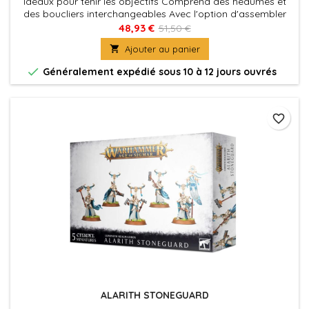
Idéaux pour tenir les objectifs Comprend des heaumes et
des boucliers interchangeables Avec l'option d'assembler
un High Warden
48,93 €
51,50 €

Ajouter au panier

Généralement expédié sous 10 à 12 jours ouvrés
favorite_border
ALARITH STONEGUARD