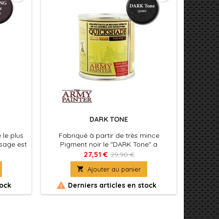
DARK TONE
 le plus
Fabriqué à partir de très mince
usage est
Pigment noir le "DARK Tone" a
s. Le
remporté un franc succès avec des
27,51 €
29,90 €
ances
armées typé maléfiques qui

Ajouter au panier
 vos
nécessitent un forte contraste des
cace sur
couleurs et des ombres. Il est brillant

tock
Derniers articles en stock
u jaune.
pour le gris, le bleu et tous les types
d'armures par exemple.
ne !