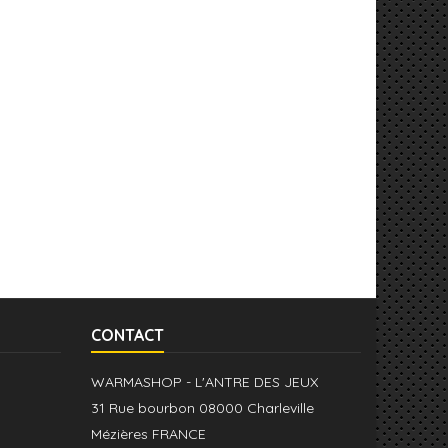
CONTACT
WARMASHOP - L'ANTRE DES JEUX
31 Rue bourbon 08000 Charleville
Mézières FRANCE