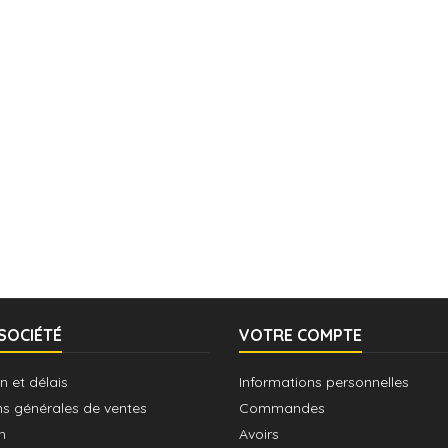
SOCIÉTÉ
VOTRE COMPTE
n et délais
Informations personnelles
ns générales de ventes
Commandes
n
Avoirs