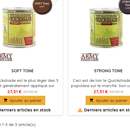
SOFT TONE
STRONG TONE
ckshade est le plus léger des 3
Ceci est de loin le Quickshade
st généralement appliqué sur
populaire sur le marché. Son 
eurs les plus claires. Surtout sur
idéal sur toutes les couleur
27,51 €
27,51 €
29,90 €
29,90 €
uleurs de chair ou les zones de
"STRONG Tone" fera des nu

Ajouter au panier

Ajouter au panier
, rose, jaune et blanc, cela fera
profondes et parfaites sur
age parfait. Si vous ne voulez
figurines Particulièrement effi

erniers articles en stock
Derniers articles en s
essairement un ombrage vif et
toutes sortes de vert, rouge o
e sur vos figurines, mais que
En cas de doute,
référez un style plus léger - la
choisissez le STRONG To
 1-3 de 3 article(s)
tonalité SOFT...