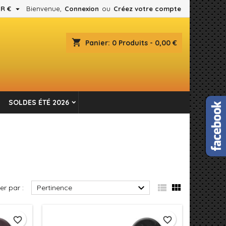

R €
Bienvenue,
Connexion
ou
Créez votre compte
×
×
×
×
shopping_cart
Panier:
0
Produits - 0,00 €
es.
)
n
SOLDES ÉTÉ 2026
s



ier par :
Pertinence
favorite_border
favorite_border