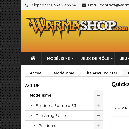
Téléphone:
03.24.59.65.56
Email:
contact@warm
M
(
C
C
add_circle_outline
((
Vou
No
MODÉLISME
JEUX DE RÔLE
JEUX
Accueil
Modélisme
The Army Painter
Quick
ACCUEIL
Modélisme
Peintures Formula P3
Il y a 3 p
The Army Painter
Peintures