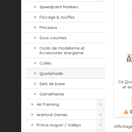
Speedpaint Markers
Flocage & touffes
Pinceaux
Sous couches
Outils de modélisme et
Accessoires Wargame
Colles
Quickshade
Ce Qui
Sets de base
et e
les coul
GameMaster
les co
lumière
AK Painting
un ombr

D
pas néc
Warlord Games
sombr
vous p
Prince August / Vallejo
Affichage