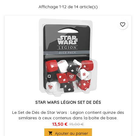
Affichage 1-12 de 14 article(s)
favorite_border
STAR WARS LÉGION SET DE DÉS
Le Set de Dés de Star Wars : Légion contient quinze dés
similaires à ceux contenus dans la boîte de base.
13,50 €
15,00 €

Ajouter au panier