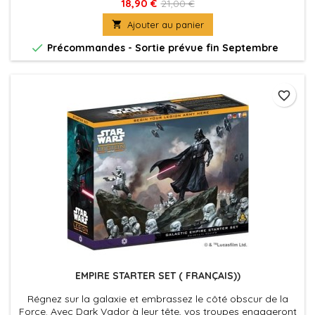
18,90 €
21,00 €

Ajouter au panier

Précommandes - Sortie prévue fin Septembre
favorite_border
EMPIRE STARTER SET ( FRANÇAIS))
Régnez sur la galaxie et embrassez le côté obscur de la
Force. Avec Dark Vador à leur tête, vos troupes engageront