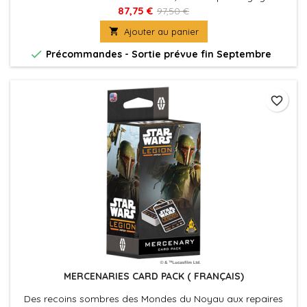
le combat contre les Rebelles pour des parties épiques de
87,75 €
97,50 €
Star Wars™: Legion.

Ajouter au panier

Précommandes - Sortie prévue fin Septembre
favorite_border
MERCENARIES CARD PACK ( FRANÇAIS)
Des recoins sombres des Mondes du Noyau aux repaires