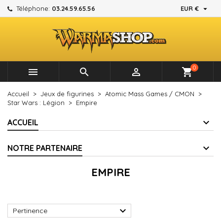

Téléphone:
03.24.59.65.56
EUR €
×
×
×
×
Mes listes d'envies
((modalTitle))
Créer une liste d'envies
Connexion
add_circle_outline
Créer une nouvelle liste
((confirmMessage))
Vous devez être connecté pour ajouter des produits à
Nom de la liste d'envies
votre liste d'envies.
0



shopping_cart
((cancelText))
((modalDeleteText))
Annuler
Connexion
Accueil
Jeux de figurines
Atomic Mass Games / CMON
Annuler
Créer une liste d'envies
Star Wars : Légion
Empire
ACCUEIL
NOTRE PARTENAIRE
EMPIRE

Pertinence