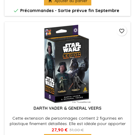

Ajouter au panier

Précommandes - Sortie prévue fin Septembre
favorite_border
DARTH VADER & GENERAL VEERS
Cette extension de personnages contient 2 figurines en
plastique finement détaillées. Elle est idéale pour apporter
aux joueurs de l'Empire de la flexibilité dans la construction
27,90 €
31,00 €
de leur armée.