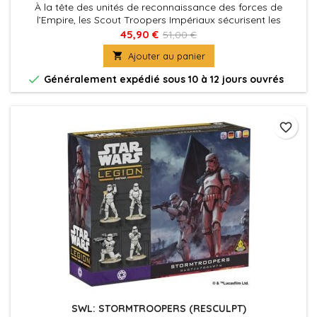
À la tête des unités de reconnaissance des forces de
l’Empire, les Scout Troopers Impériaux sécurisent les
positions clés et effectuent des missions sensibles.
45,90 €
51,00 €

Ajouter au panier

Généralement expédié sous 10 à 12 jours ouvrés
favorite_border
SWL: STORMTROOPERS (RESCULPT)