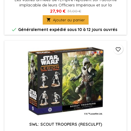
implacable de leurs Officiers Impériaux et sur la
détermination de leurs Agents.
27,90 €
31,00 €

Ajouter au panier

Généralement expédié sous 10 à 12 jours ouvrés
favorite_border
SWL: SCOUT TROOPERS (RESCULPT)