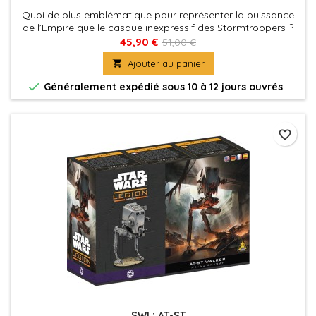
Quoi de plus emblématique pour représenter la puissance
de l’Empire que le casque inexpressif des Stormtroopers ?
45,90 €
51,00 €

Ajouter au panier

Généralement expédié sous 10 à 12 jours ouvrés
favorite_border
SWL: AT-ST