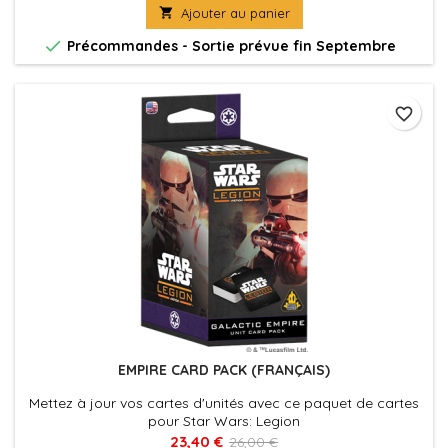

Ajouter au panier

Précommandes - Sortie prévue fin Septembre
favorite_border
EMPIRE CARD PACK (FRANÇAIS)
Mettez à jour vos cartes d'unités avec ce paquet de cartes
pour Star Wars: Legion
23,40 €
26,00 €