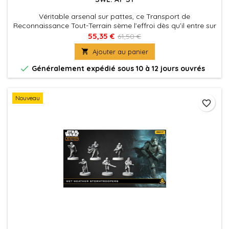
Véritable arsenal sur pattes, ce Transport de
Reconnaissance Tout-Terrain sème l’effroi dès qu’il entre sur
le champ de bataille.
55,35 €
61,50 €

Ajouter au panier

Généralement expédié sous 10 à 12 jours ouvrés
Nouveau
favorite_border