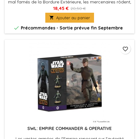
mal famés de la Bordure Extérieure, les mercenaires rôdent,
toujours prêts à vendre leurs compétences au plus offrant.
18,45 €
20,50 €

Ajouter au panier

Précommandes - Sortie prévue fin Septembre
favorite_border
SWL: EMPIRE COMMANDER & OPERATIVE
Les vastes armées de l’Empire reposent sur l’autorité