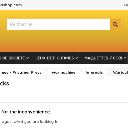
ashop.com
EU
es listes d'envies
(modalTitle))
réer une liste d'envies
onnexion

Créer une nouvelle liste
confirmMessage))
s devez être connecté pour ajouter des produits à votre liste d'envi
m de la liste d'envies
((cancelText))
Annuler
((modalDeleteText)
Connexio
 DE SOCIETÉ
JEUX DE FIGURINES
MAQUETTES / COBI
Annuler
Créer une liste d'envie
es / Privateer Press
Warmachine
Infernals
Warjac
cks
 for the inconvenience.
 again what you are looking for