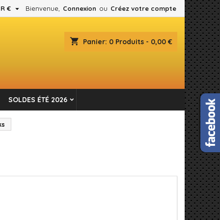

R €
Bienvenue,
Connexion
ou
Créez votre compte
×
×
×
×
shopping_cart
Panier:
0
Produits - 0,00 €
es.
)
n
SOLDES ÉTÉ 2026
s
ks