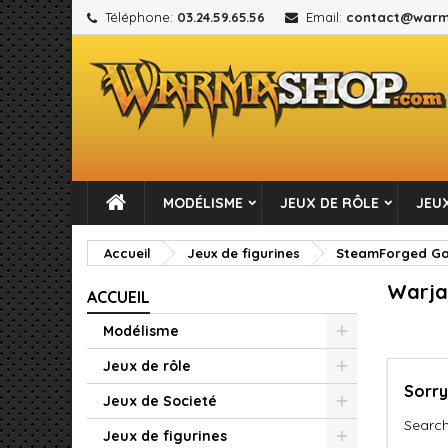
Téléphone:
03.24.59.65.56
Email:
contact@warm
M
(
C
C
add_circle_outline
((
Vou
No
MODÉLISME
JEUX DE RÔLE
JEUX
Accueil
Jeux de figurines
SteamForged Gam
Warja
ACCUEIL
Modélisme
Jeux de rôle
Sorry
Jeux de Societé
Search
Jeux de figurines