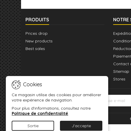
PRODUITS
NOTRE 
Prices drop
Expéditio
New products
Conditio
Best sales
Réductio
Paiement
Contact 
Sitemap
Stores
Cookies
Ce magasin utilise des cookies pour améliorer
votre expérience de navigation.
LETTRE D'INFORMATIONS
Pour plus d'informations, consultez notre
Politique de confidentialité
.
Sortie
J'accepte