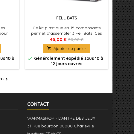
FELL BATS
les
Ce kit plastique en 15 composants
pour
permet d'assembler 3 Fell Bats. Ces
ers. Ces
figurines sont fournies avec 3x socles
45,00 €
50,00 €
mination
ronds Citadel de 40mm.

Ajouter au panier
 à de
 forme

us 10 à
Généralement expédié sous 10 à
12 jours ouvrés
nt

CONTACT
WARMASHOP - L'ANTRE DES JEUX
31 Rue bourbon 08000 Charleville
Mézières FRANCE