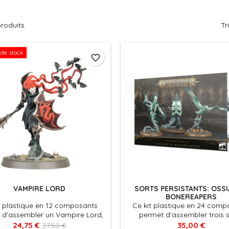
produits.
Tr
de stock
favorite_border
VAMPIRE LORD
SORTS PERSISTANTS: OSS
BONEREAPERS
t plastique en 12 composants
Ce kit plastique en 24 comp
 d'assembler un Vampire Lord,
permet d'assembler trois 
l est fourni avec 1x socle rond
persistants, et il est fourni 
24,75 €
35,00 €
27,50 €