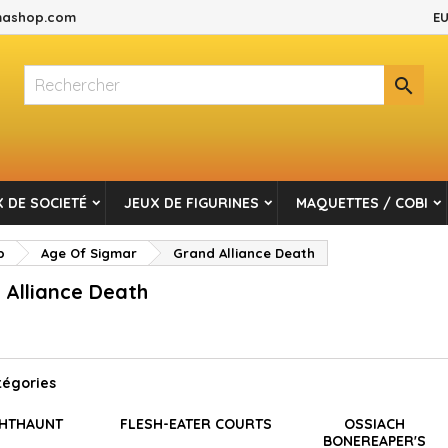
ashop.com
EU
es listes d'envies
(modalTitle))
réer une liste d'envies
onnexion

Créer une nouvelle liste
confirmMessage))
s devez être connecté pour ajouter des produits à votre liste d'envi
m de la liste d'envies
((cancelText))
Annuler
((modalDeleteText)
Connexio
 DE SOCIETÉ
JEUX DE FIGURINES
MAQUETTES / COBI
Annuler
Créer une liste d'envie
p
Age Of Sigmar
Grand Alliance Death
 Alliance Death
tégories
GHTHAUNT
FLESH-EATER COURTS
OSSIACH
BONEREAPER'S