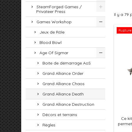
SteamForged Games /
Privateer Press
Il y a 79 
Games Workshop
Rupture 
Jeux de Rôle
Blood Bowl
Age Of Sigmar
Boite de démarrage AoS
Grand Alliance Order
Grand Alliance Chaos
Grand Alliance Death
Grand Alliance Destruction
Décors et terrains
Ce ki
permet
Règles
et i