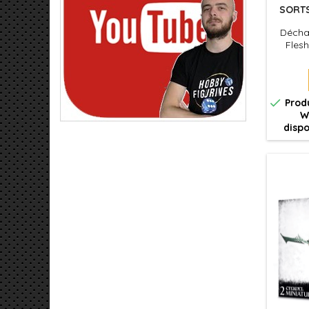
SORTS
Décha
Flesh
persist
aux
puissa
Courts

Produ
W
dispo