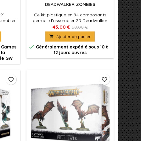
DEADWALKER ZOMBIES
 91
Ce kit plastique en 94 composants
sembler
permet d'assembler 20 Deadwalker
aux
Zombies. Ces figurines sont fournies
45,00 €
50,00 €
peut être
avec 20x socles ronds Citadel de

Ajouter au panier
ith, chef
25mm.

de Games
Généralement expédié sous 10 à
 la
12 jours ouvrés
 de GW
favorite_border
favorite_border