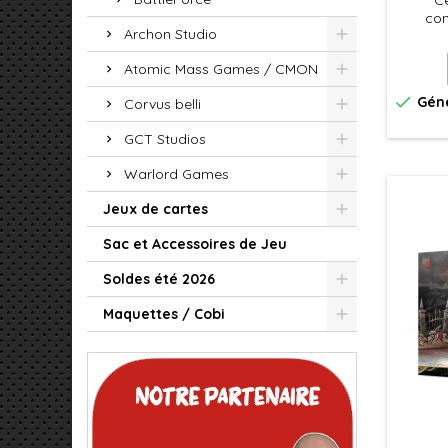
Ce
com
Archon Studio
assemb
Grief.
Atomic Mass Games / CMON
elle es
absol

Géné
Corvus belli
GCT Studios
Warlord Games
Jeux de cartes
Sac et Accessoires de Jeu
Soldes été 2026
Maquettes / Cobi