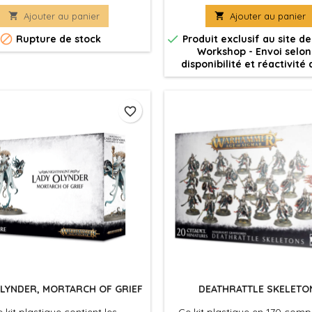
Citadel de 40mm.
socle ovale Citadel de 90m

Ajouter au panier

Ajouter au panier
deux socles ovales Citadel d


Rupture de stock
Produit exclusif au site 
Workshop - Envoi selon
disponibilité et réactivité
favorite_border
LYNDER, MORTARCH OF GRIEF
DEATHRATTLE SKELETO