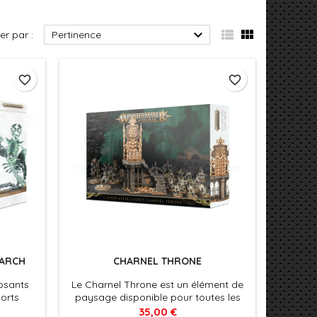



ier par :
Pertinence
favorite_border
favorite_border
IARCH
CHARNEL THRONE
osants
Le Charnel Throne est un élément de
sorts
paysage disponible pour toutes les
avec un
armées de Flesh-eater Courts. Il ne
35,00 €