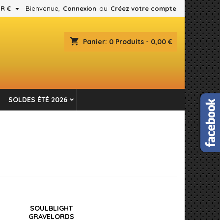

R €
Bienvenue,
Connexion
ou
Créez votre compte
×
×
×
×
shopping_cart
Panier:
0
Produits - 0,00 €
es.
)
n
SOLDES ÉTÉ 2026
s
SOULBLIGHT
GRAVELORDS