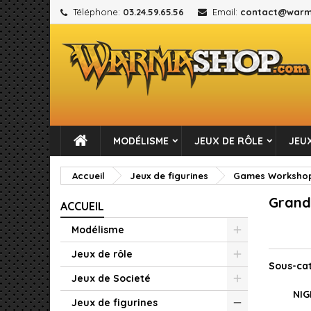
Téléphone:
03.24.59.65.56
Email:
contact@warm
M
(
C
C
add_circle_outline
((
Vou
No
MODÉLISME
JEUX DE RÔLE
JEUX
Accueil
Jeux de figurines
Games Worksho
Grand
ACCUEIL
Modélisme
Jeux de rôle
Sous-ca
Jeux de Societé
NI
Jeux de figurines