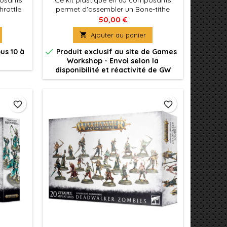
posants
Ce kit plastique en 60 composants
hrattle
permet d'assembler un Bone-tithe
ou deux
Nexus, haut de quasiment 20
50,00 €
 10
centimètres, presque la taille de

Ajouter au panier
ssembler
Nagash en personne!
eleton

us 10 à
Produit exclusif au site de Games
lebarde.
Workshop - Envoi selon la
vec 20x
disponibilité et réactivité de GW
25mm.
favorite_border
favorite_border