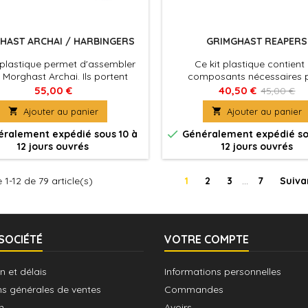
HAST ARCHAI / HARBINGERS
GRIMGHAST REAPERS
 plastique permet d'assembler
Ce kit plastique contient 
 Morghast Archai. Ils portent
composants nécessaires 
re couleur d'ébène qui canalise
assembler 10 Grimghast Reap
55,00 €
40,50 €
45,00 €
rgie tellurique dans leur corps
tueurs spectraux sans discri

Ajouter au panier

Ajouter au panier
. Doués de la force d'un demi-
se résument apparemment
ils manient des hallebardes qui
lourdes bures sur une mince

ralement expédié sous 10 à
Généralement expédié so
dient l'essence spirituelle des
éthérée.
12 jours ouvrés
12 jours ouvrés
s, contraints à faire partager
rt à d'autres âmes infortunées.
 1-12 de 79 article(s)
1
2
3
…
7
Suiva
SOCIÉTÉ
VOTRE COMPTE
n et délais
Informations personnelles
ns générales de ventes
Commandes
n
Avoirs