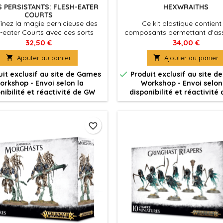
 PERSISTANTS: FLESH-EATER
HEXWRAITHS
COURTS
înez la magie pernicieuse des
Ce kit plastique contient
-eater Courts avec ces sorts
composants permettant d'as
ants! Chacun est une invocation
5 Hexwraiths, munis de f
32,50 €
34,00 €
 effets aussi étranges que
spectrales. Une des figurines 

Ajouter au panier

Ajouter au panier
nts, que seuls vos Flesh-eater
assemblée en tant que Hellwra
, ou bien Nagash en personne,
de l'unité.

it exclusif au site de Games
Produit exclusif au site 
peuvent utiliser.
orkshop - Envoi selon la
Workshop - Envoi selon
nibilité et réactivité de GW
disponibilité et réactivité
favorite_border