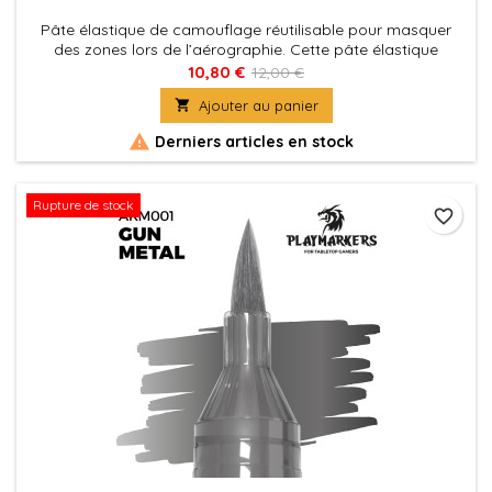
Pâte élastique de camouflage réutilisable pour masquer
des zones lors de l’aérographie. Cette pâte élastique
spéciale ne laisse aucun résidu sur aucune surface. Elle peut
10,80 €
12,00 €
être facilement retirée sans abîmer les autres zones peintes.

Ajouter au panier
La pâte de camouflage AK ne tâche pas et est exempte de
graisse.

Derniers articles en stock
Rupture de stock
favorite_border