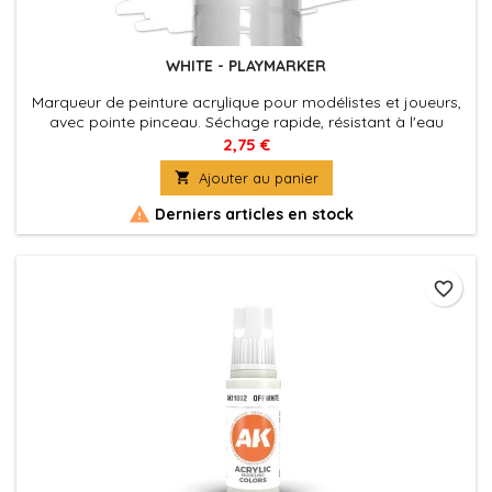
WHITE - PLAYMARKER
Marqueur de peinture acrylique pour modélistes et joueurs,
avec pointe pinceau. Séchage rapide, résistant à l'eau
2,75 €

Ajouter au panier

Derniers articles en stock
favorite_border