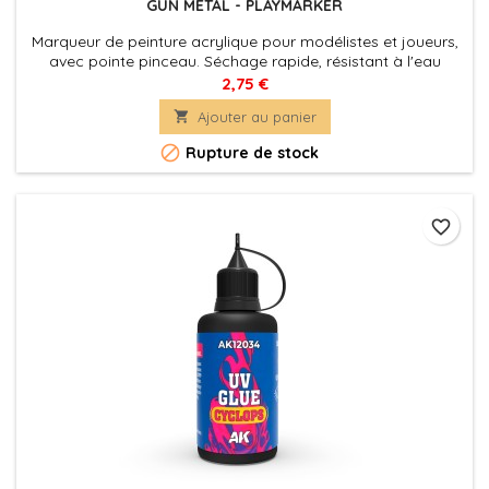
GUN METAL - PLAYMARKER
Marqueur de peinture acrylique pour modélistes et joueurs,
avec pointe pinceau. Séchage rapide, résistant à l'eau
2,75 €

Ajouter au panier

Rupture de stock
favorite_border