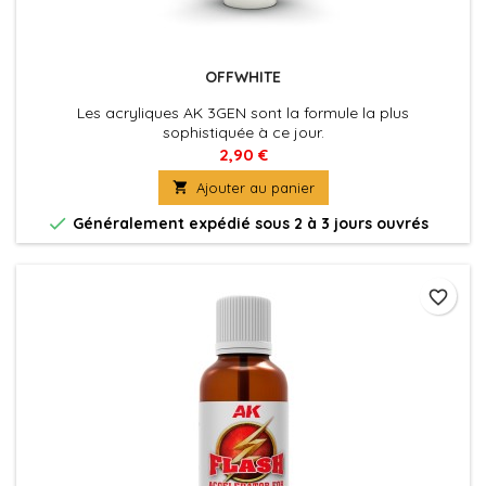
OFFWHITE
Les acryliques AK 3GEN sont la formule la plus
sophistiquée à ce jour.
Excellente couvrance , adhérence optimale et absence de
2,90 €
colmatage à l'aérographe . La peinture du futur pour tous

Ajouter au panier
les maquettistes et artistes. Utilisez le diluant spécifique
pour une application à l'aérographe optimale et pour

Généralement expédié sous 2 à 3 jours ouvrés
préserver les propriétés de la peinture.
favorite_border