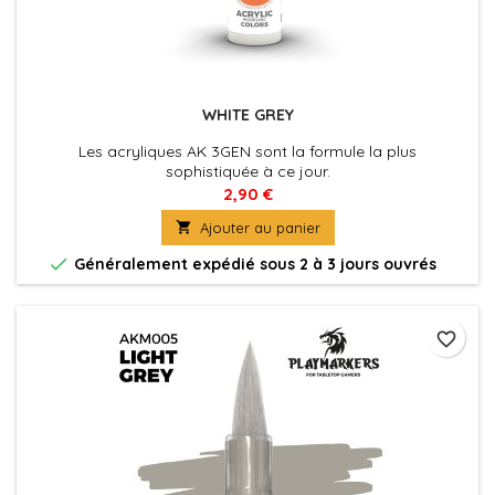
WHITE GREY
Les acryliques AK 3GEN sont la formule la plus
sophistiquée à ce jour.
Excellente couvrance , adhérence optimale et absence de
2,90 €
colmatage à l'aérographe . La peinture du futur pour tous

Ajouter au panier
les maquettistes et artistes. Utilisez le diluant spécifique
pour une application à l'aérographe optimale et pour

Généralement expédié sous 2 à 3 jours ouvrés
préserver les propriétés de la peinture.
favorite_border