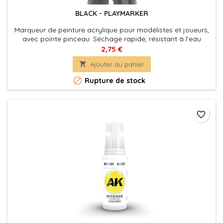
BLACK - PLAYMARKER
Marqueur de peinture acrylique pour modélistes et joueurs,
avec pointe pinceau. Séchage rapide, résistant à l'eau
2,75 €

Ajouter au panier

Rupture de stock
favorite_border