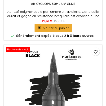
AK CYCLOPS 30ML UV GLUE
Adhésif polymérisable par lumière ultraviolette. Cette colle
durcit et gagne en résistance lorsqu’elle est exposée à une
lumière UV.
14,31 €
15,90 €

Ajouter au panier

Généralement expédié sous 2 à 3 jours ouvrés
Rupture de stock
favorite_border