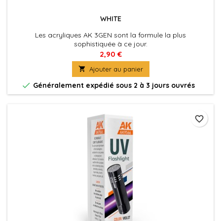
WHITE
Les acryliques AK 3GEN sont la formule la plus
sophistiquée à ce jour.
Excellente couvrance , adhérence optimale et absence de
2,90 €
colmatage à l'aérographe . La peinture du futur pour tous

Ajouter au panier
les maquettistes et artistes. Utilisez le diluant spécifique
pour une application à l'aérographe optimale et pour

Généralement expédié sous 2 à 3 jours ouvrés
préserver les propriétés de la peinture.
favorite_border