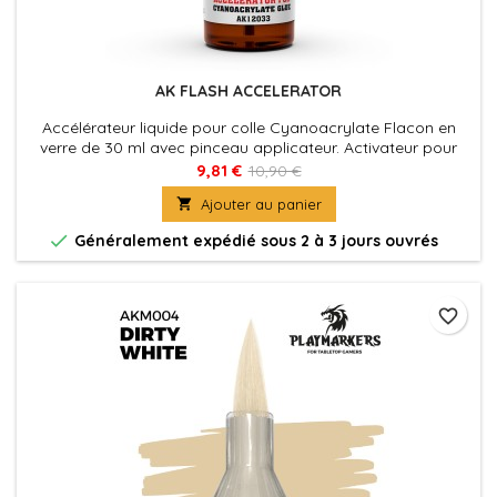
AK FLASH ACCELERATOR
Accélérateur liquide pour colle Cyanoacrylate Flacon en
verre de 30 ml avec pinceau applicateur. Activateur pour
cyanoacrylate présenté dans un flacon en verre avec
9,81 €
10,90 €
pinceau applicateur, conçu pour accélérer instantanément

Ajouter au panier
le processus de durcissement de la colle.

Généralement expédié sous 2 à 3 jours ouvrés
favorite_border