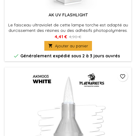
AK UV FLASHLIGHT
Le faisceau ultraviolet de cette lampe torche est adapté au
durcissement des résines ou des adhésifs photopolymères.
Il peut également servir à d'autres usages, comme la
4,41 €
4,90 €
détection de taches, de billets de banque, de minéraux, de

Ajouter au panier
fuites de liquides, de permis de conduire, de passeports,
etc.

Généralement expédié sous 2 à 3 jours ouvrés
favorite_border