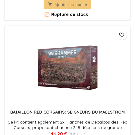

Ajouter au panier

Rupture de stock
favorite_border
BATAILLON RED CORSAIRS: SEIGNEURS DU MAELSTRÖM
Ce kit contient également 2x Planches de Décalcos des Red
Corsairs, proposant chacune 248 décalcos de grande
qualité.
144,20 €
206,00 €