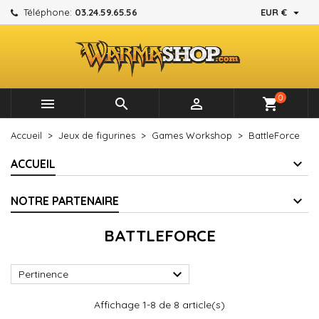

Téléphone:
03.24.59.65.56
EUR €
×
×
×
×
Mes listes d'envies
((modalTitle))
Créer une liste d'envies
Connexion
add_circle_outline
Créer une nouvelle liste
((confirmMessage))
Vous devez être connecté pour ajouter des produits à
Nom de la liste d'envies
votre liste d'envies.
0



shopping_cart
((cancelText))
((modalDeleteText))
Annuler
Connexion
Accueil
Jeux de figurines
Games Workshop
BattleForce
Annuler
Créer une liste d'envies
ACCUEIL
NOTRE PARTENAIRE
BATTLEFORCE

Pertinence
Affichage 1-8 de 8 article(s)