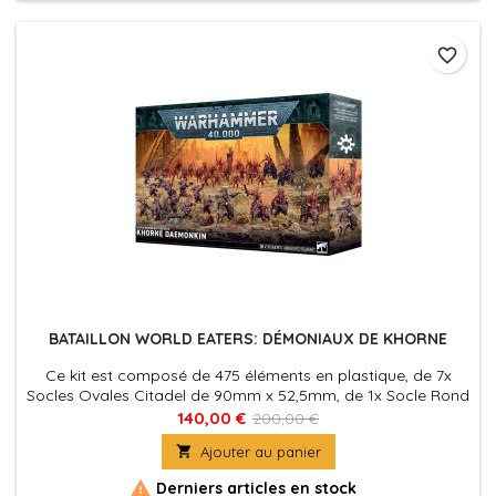
favorite_border
BATAILLON WORLD EATERS: DÉMONIAUX DE KHORNE
Ce kit est composé de 475 éléments en plastique, de 7x
Socles Ovales Citadel de 90mm x 52,5mm, de 1x Socle Rond
Citadel de 40mm et de 30x Socles Ronds Citadel de 32mm.
140,00 €
200,00 €
Ces figurines sont fournies non peintes et nécessitent

Ajouter au panier
assemblage

Derniers articles en stock