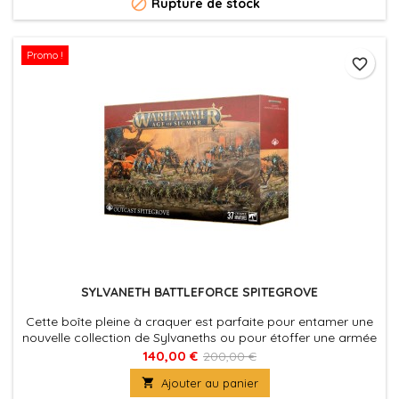

Rupture de stock
Promo !
favorite_border
SYLVANETH BATTLEFORCE SPITEGROVE
Cette boîte pleine à craquer est parfaite pour entamer une
nouvelle collection de Sylvaneths ou pour étoffer une armée
existante, que vous pourrez ensuite déchaîner dans les
140,00 €
200,00 €
parties de Warhammer Age of Sigmar tout en faisant des

Ajouter au panier
économies par rapport à un achat des kits au détail. Cette