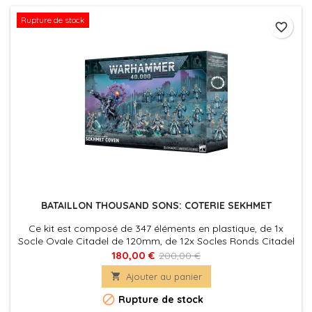
Rupture de stock
favorite_border
BATAILLON THOUSAND SONS: COTERIE SEKHMET
Ce kit est composé de 347 éléments en plastique, de 1x
Socle Ovale Citadel de 120mm, de 12x Socles Ronds Citadel
de 40mm et de 3x Socles Ronds Citadel de 32mm. Ces
180,00 €
200,00 €
figurines sont fournies non peintes et nécessitent

Ajouter au panier
assemblage

Rupture de stock