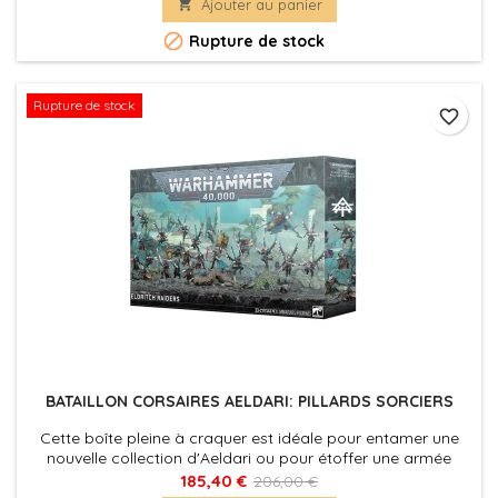

Ajouter au panier
fournies non peintes et nécessitent assemblage

Rupture de stock
Rupture de stock
favorite_border
BATAILLON CORSAIRES AELDARI: PILLARDS SORCIERS
Cette boîte pleine à craquer est idéale pour entamer une
nouvelle collection d'Aeldari ou pour étoffer une armée
existante
185,40 €
206,00 €