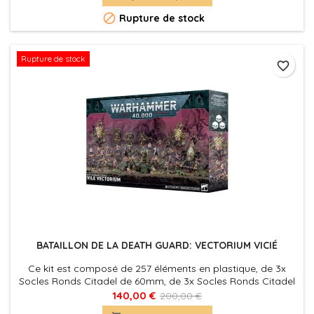
par le Commandant Farsight en personne, l'intégralité de

Rupture de stock
cette force est...
Rupture de stock
favorite_border
BATAILLON DE LA DEATH GUARD: VECTORIUM VICIÉ
Ce kit est composé de 257 éléments en plastique, de 3x
Socles Ronds Citadel de 60mm, de 3x Socles Ronds Citadel
de 40mm, de 4x Socles Ronds à Trou Citadel de 40mm et
140,00 €
200,00 €
de 20x Socles Ronds Citadel de 25mm. Ces figurines sont