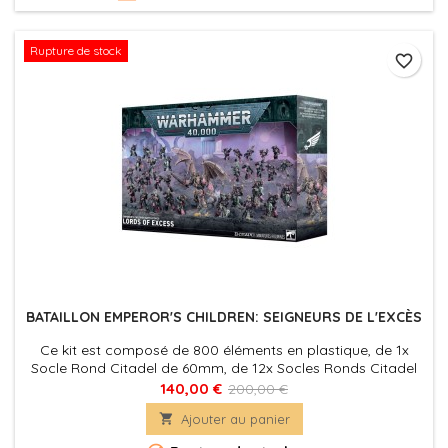
Rupture de stock
favorite_border
BATAILLON EMPEROR'S CHILDREN: SEIGNEURS DE L'EXCÈS
Ce kit est composé de 800 éléments en plastique, de 1x
Socle Rond Citadel de 60mm, de 12x Socles Ronds Citadel
de 40mm et de 20x Socles Ronds Citadel de 32mm. Ces
140,00 €
200,00 €
figurines sont fournies non peintes et nécessitent

Ajouter au panier
assemblage