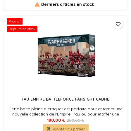
force est menée par Drycha Hamadreth, un esprit

Derniers articles en stock
antédiluvien, fille...
Promo !
favorite_border
Rupture de stock
TAU EMPIRE BATTLEFORCE FARSIGHT CADRE
Cette boîte pleine à craquer est parfaite pour entamer une
nouvelle collection de l'Empire T'au ou pour étoffer une
armée existante que vous pourrez ensuite déchaîner dans
180,00 €
200,00 €
les parties de Warhammer 40,000, en faisant des

Ajouter au panier
économies par rapport à un achat des kits au détail. Menée