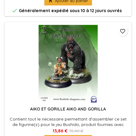

Ajouter au panier

Généralement expédié sous 10 à 12 jours ouvrés
favorite_border
AIKO ET GORILLE AIKO AND GORILLA
Contient tout le necessaire permettant d'assembler ce set
de figurine(s) pour le jeu Bushido, produit fournies avec
leurs socles en plastique. Figurine(s) à peindre et à
13,86 €
15,40 €
assembler