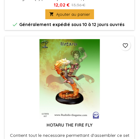
leurs socles en plastique. Figurine(s) à peindre et à
12,02 €
13,36 €
assembler

Ajouter au panier

Généralement expédié sous 10 à 12 jours ouvrés
favorite_border
HOTARU THE FIRE FLY
Contient tout le necessaire permettant d'assembler ce set