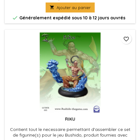
assembler

Ajouter au panier

Généralement expédié sous 10 à 12 jours ouvrés
favorite_border
RIKU
Contient tout le necessaire permettant d'assembler ce set
de figurine(s) pour le jeu Bushido, produit fournies avec