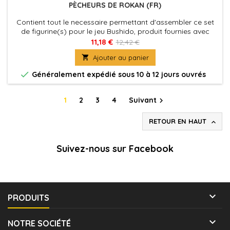
PÈCHEURS DE ROKAN (FR)
Contient tout le necessaire permettant d'assembler ce set
de figurine(s) pour le jeu Bushido, produit fournies avec
leurs socles en plastique. Figurine(s) à peindre et à
11,18 €
12,42 €
assembler

Ajouter au panier

Généralement expédié sous 10 à 12 jours ouvrés
1
2
3
4
Suivant

RETOUR EN HAUT

Suivez-nous sur Facebook

PRODUITS

NOTRE SOCIÉTÉ