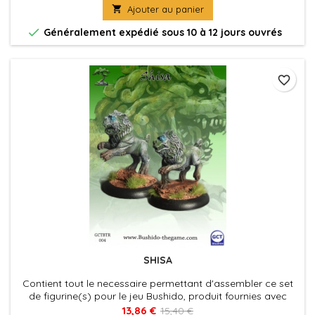

Ajouter au panier

Généralement expédié sous 10 à 12 jours ouvrés
favorite_border
SHISA
Contient tout le necessaire permettant d'assembler ce set
de figurine(s) pour le jeu Bushido, produit fournies avec
leurs socles en plastique. Figurine(s) à peindre et à
13,86 €
15,40 €