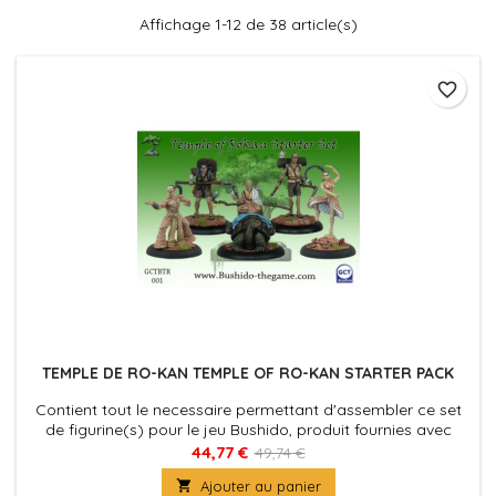
Affichage 1-12 de 38 article(s)
favorite_border
TEMPLE DE RO-KAN TEMPLE OF RO-KAN STARTER PACK
Contient tout le necessaire permettant d'assembler ce set
de figurine(s) pour le jeu Bushido, produit fournies avec
leurs socles en plastique. Figurine(s) à peindre et à
44,77 €
49,74 €
assembler

Ajouter au panier