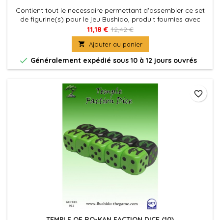
Contient tout le necessaire permettant d'assembler ce set
de figurine(s) pour le jeu Bushido, produit fournies avec
leurs socles en plastique. Figurine(s) à peindre et à
11,18 €
12,42 €
assembler

Ajouter au panier

Généralement expédié sous 10 à 12 jours ouvrés
favorite_border
TEMPLE OF RO-KAN FACTION DICE (10)