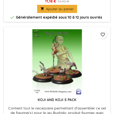
leurs socles en plastique. Figurine(s) à peindre et à
11,18 €
12,42 €
assembler

Ajouter au panier

Généralement expédié sous 10 à 12 jours ouvrés
favorite_border
KOJI AND KOJI S PACK
Contient tout le necessaire permettant d'assembler ce set
de figurine(s) pour le jeu Bushido, produit fournies avec