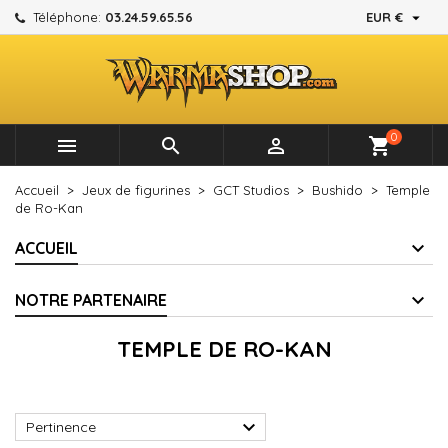

Téléphone:
03.24.59.65.56
EUR €
×
×
×
×
Mes listes d'envies
((modalTitle))
Créer une liste d'envies
Connexion
add_circle_outline
Créer une nouvelle liste
((confirmMessage))
Vous devez être connecté pour ajouter des produits à
Nom de la liste d'envies
votre liste d'envies.
0



shopping_cart
((cancelText))
((modalDeleteText))
Annuler
Connexion
Accueil
Jeux de figurines
GCT Studios
Bushido
Temple
Annuler
Créer une liste d'envies
de Ro-Kan
ACCUEIL
NOTRE PARTENAIRE
TEMPLE DE RO-KAN

Pertinence