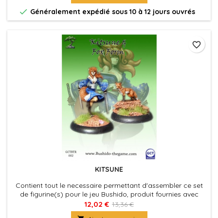

Généralement expédié sous 10 à 12 jours ouvrés
favorite_border
KITSUNE
Contient tout le necessaire permettant d'assembler ce set
de figurine(s) pour le jeu Bushido, produit fournies avec
leurs socles en plastique. Figurine(s) à peindre et à
12,02 €
13,36 €
assembler