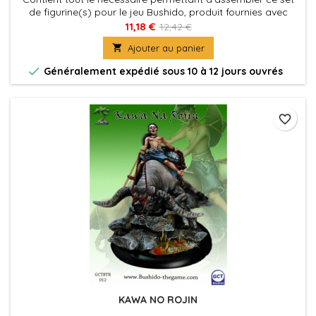
de figurine(s) pour le jeu Bushido, produit fournies avec
leurs socles en plastique. Figurine(s) à peindre et à
11,18 €
12,42 €
assembler

Ajouter au panier

Généralement expédié sous 10 à 12 jours ouvrés
favorite_border
KAWA NO ROJIN