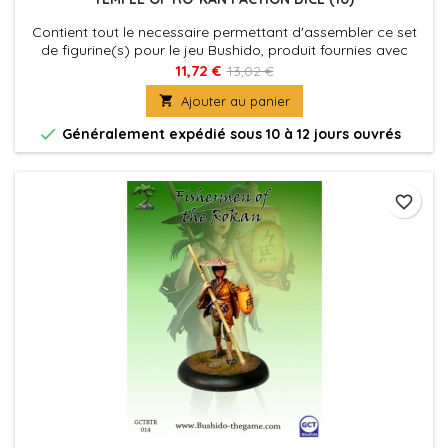
Contient tout le necessaire permettant d'assembler ce set
de figurine(s) pour le jeu Bushido, produit fournies avec
leurs socles en plastique. Figurine(s) à peindre et à
11,72 €
13,02 €
assembler

Ajouter au panier

Généralement expédié sous 10 à 12 jours ouvrés
favorite_border