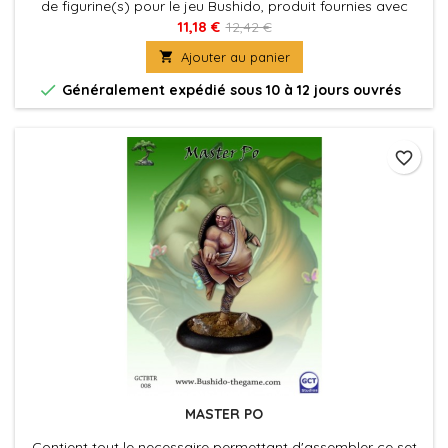
de figurine(s) pour le jeu Bushido, produit fournies avec
leurs socles en plastique. Figurine(s) à peindre et à
11,18 €
12,42 €
assembler

Ajouter au panier

Généralement expédié sous 10 à 12 jours ouvrés
favorite_border
MASTER PO
Contient tout le necessaire permettant d'assembler ce set