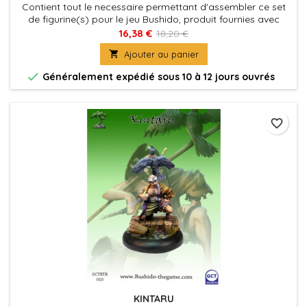
Contient tout le necessaire permettant d'assembler ce set
de figurine(s) pour le jeu Bushido, produit fournies avec
leurs socles en plastique. Figurine(s) à peindre et à
16,38 €
18,20 €
assembler

Ajouter au panier

Généralement expédié sous 10 à 12 jours ouvrés
favorite_border
KINTARU