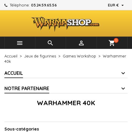

Téléphone:
03.24.59.65.56
EUR €
×
×
×
×
Mes listes d'envies
((modalTitle))
Créer une liste d'envies
Connexion
add_circle_outline
Créer une nouvelle liste
((confirmMessage))
Vous devez être connecté pour ajouter des produits à
Nom de la liste d'envies
votre liste d'envies.
0



shopping_cart
((cancelText))
((modalDeleteText))
Annuler
Connexion
Accueil
Jeux de figurines
Games Workshop
Warhammer
Annuler
Créer une liste d'envies
40k
ACCUEIL
NOTRE PARTENAIRE
WARHAMMER 40K
Sous-catégories