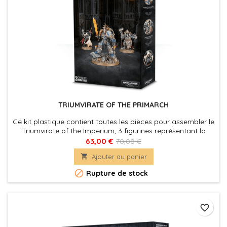
TRIUMVIRATE OF THE PRIMARCH
Ce kit plastique contient toutes les pièces pour assembler le
Triumvirate of the Imperium, 3 figurines représentant la
formation éponyme de Gathering Storm: L'Avènement du
63,00 €
70,00 €
Primarch.

Ajouter au panier

Rupture de stock
favorite_border