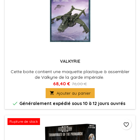
VALKYRIE
Cette boite contient une maquette plastique à assembler
de Valkyrie de la garde impériale.
68,40 €
76,00 €

Ajouter au panier

Généralement expédié sous 10 à 12 jours ouvrés
Rupture de stock
favorite_border