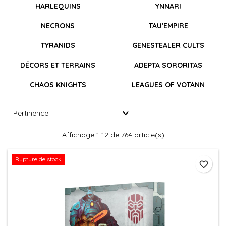
HARLEQUINS
YNNARI
NECRONS
TAU'EMPIRE
TYRANIDS
GENESTEALER CULTS
DÉCORS ET TERRAINS
ADEPTA SORORITAS
CHAOS KNIGHTS
LEAGUES OF VOTANN

Pertinence
Affichage 1-12 de 764 article(s)
Rupture de stock
favorite_border