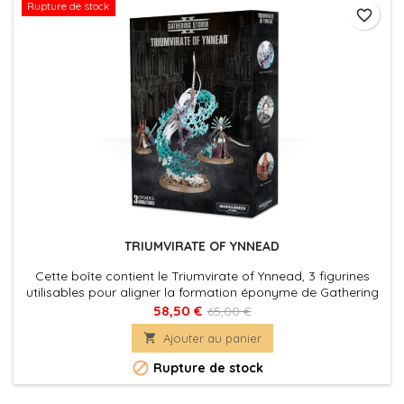
Rupture de stock
favorite_border
TRIUMVIRATE OF YNNEAD
Cette boîte contient le Triumvirate of Ynnead, 3 figurines
utilisables pour aligner la formation éponyme de Gathering
Storm: La Fracture de Biel-Tan.
58,50 €
65,00 €

Ajouter au panier

Rupture de stock