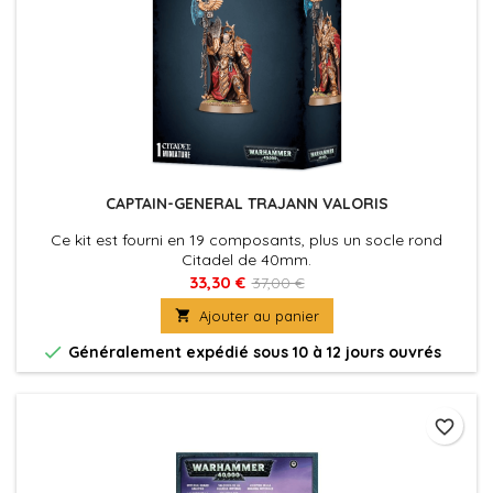
CAPTAIN-GENERAL TRAJANN VALORIS
Ce kit est fourni en 19 composants, plus un socle rond
Citadel de 40mm.
33,30 €
37,00 €

Ajouter au panier

Généralement expédié sous 10 à 12 jours ouvrés
favorite_border