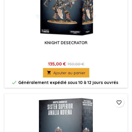
KNIGHT DESECRATOR
135,00 €
150,00 €

Ajouter au panier

Généralement expédié sous 10 à 12 jours ouvrés
favorite_border