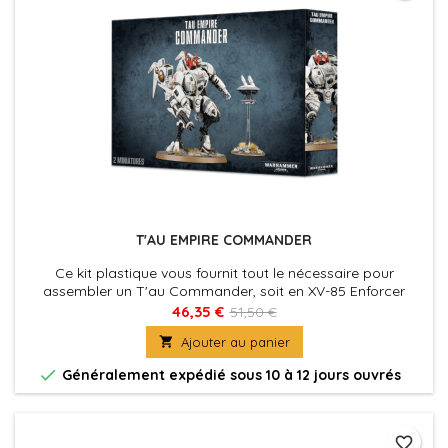
T'AU EMPIRE COMMANDER
Ce kit plastique vous fournit tout le nécessaire pour
assembler un T'au Commander, soit en XV-85 Enforcer
Armour Crisis Battlesuit, soit en XV86 Coldstar Battlesuit. Il y
46,35 €
51,50 €
a dans la boîte une quantité immense d'options - différents

Ajouter au panier
moteurs, membres et têtes - plus une tonne d'armes!

Généralement expédié sous 10 à 12 jours ouvrés
favorite_border