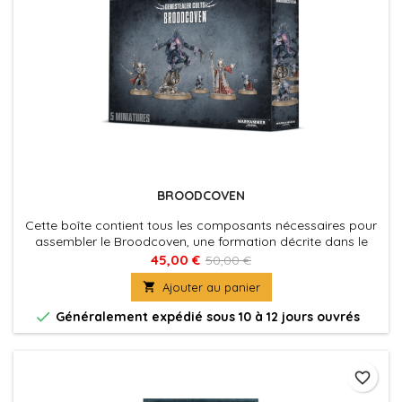
BROODCOVEN
Cette boîte contient tous les composants nécessaires pour
assembler le Broodcoven, une formation décrite dans le
Codex: Genestealer Cults.
45,00 €
50,00 €

Ajouter au panier

Généralement expédié sous 10 à 12 jours ouvrés
favorite_border