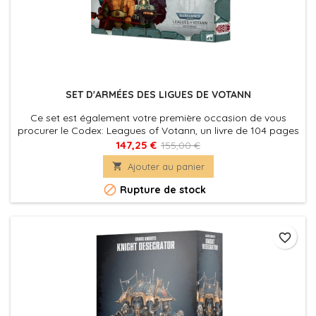
SET D'ARMÉES DES LIGUES DE VOTANN
Ce set est également votre première occasion de vous
procurer le Codex: Leagues of Votann, un livre de 104 pages
plein d'historique et de règles pour cette toute nouvelle
147,25 €
155,00 €
armée.

Ajouter au panier

Rupture de stock
favorite_border