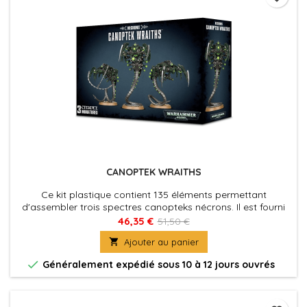
CANOPTEK WRAITHS
Ce kit plastique contient 135 éléments permettant
d'assembler trois spectres canopteks nécrons. Il est fourni
avec trois socles ronds de 40 mm. Ces figurines sont livrées
46,35 €
51,50 €
non peintes et non assemblées.

Ajouter au panier

Généralement expédié sous 10 à 12 jours ouvrés