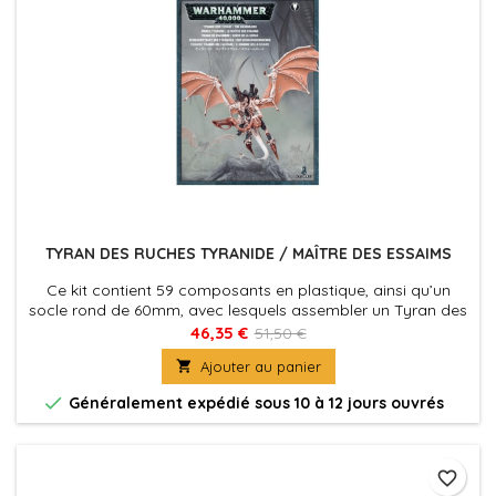
TYRAN DES RUCHES TYRANIDE / MAÎTRE DES ESSAIMS
Ce kit contient 59 composants en plastique, ainsi qu’un
socle rond de 60mm, avec lesquels assembler un Tyran des
Ruches ou le Maître des Essaims.
46,35 €
51,50 €

Ajouter au panier

Généralement expédié sous 10 à 12 jours ouvrés
favorite_border