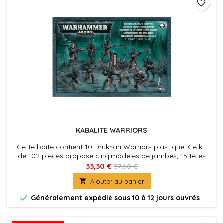
favorite_border
KABALITE WARRIORS
Cette boîte contient 10 Drukhari Warriors plastique. Ce kit
de 102 pièces propose cinq modèles de jambes, 15 têtes
différentes (5 nues et 10 casquées), 10 corps (avec trois
33,30 €
37,00 €
corps masculins et trois corps féminins différents) et

Ajouter au panier
différentes options.

Généralement expédié sous 10 à 12 jours ouvrés