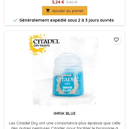
sec, qui est une technique commode pour faire ressortir les
3,24 €
3,60 €
détails d'une figurine, ou pour appliquer les éclaircissements

Ajouter au panier
vite et facilement.

Généralement expédié sous 2 à 3 jours ouvrés
favorite_border
IMRIK BLUE
Les Citadel Dry ont une consistance plus épaisse que celle
des autres peintures Citadel, pour faciliter le brossage à