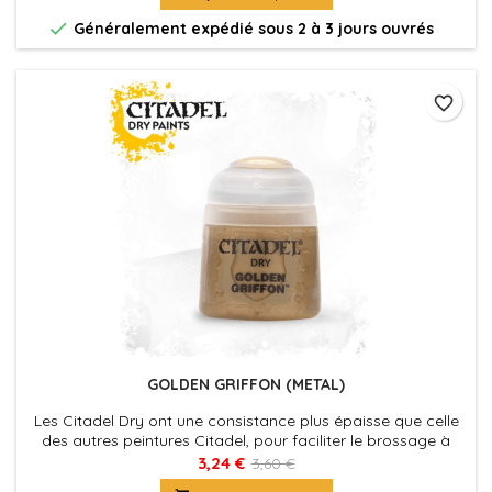

Généralement expédié sous 2 à 3 jours ouvrés
favorite_border
GOLDEN GRIFFON (METAL)
Les Citadel Dry ont une consistance plus épaisse que celle
des autres peintures Citadel, pour faciliter le brossage à
sec, qui est une technique commode pour faire ressortir les
3,24 €
3,60 €
détails d'une figurine, ou pour appliquer les éclaircissements