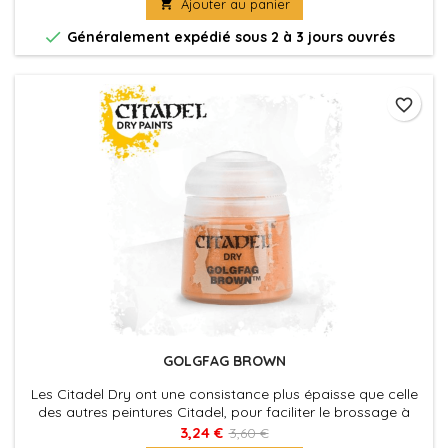

Ajouter au panier
vite et facilement.

Généralement expédié sous 2 à 3 jours ouvrés
favorite_border
GOLGFAG BROWN
Les Citadel Dry ont une consistance plus épaisse que celle
des autres peintures Citadel, pour faciliter le brossage à
sec, qui est une technique commode pour faire ressortir les
3,24 €
3,60 €
détails d'une figurine, ou pour appliquer les éclaircissements