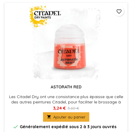
favorite_border
ASTORATH RED
Les Citadel Dry ont une consistance plus épaisse que celle
des autres peintures Citadel, pour faciliter le brossage à
sec, qui est une technique commode pour faire ressortir les
3,24 €
3,60 €
détails d'une figurine, ou pour appliquer les éclaircissements

Ajouter au panier
vite et facilement.

Généralement expédié sous 2 à 3 jours ouvrés