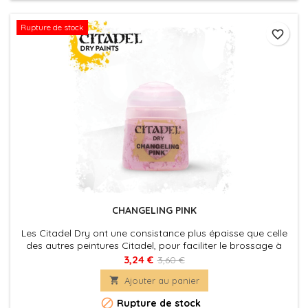
Rupture de stock
favorite_border
CHANGELING PINK
Les Citadel Dry ont une consistance plus épaisse que celle
des autres peintures Citadel, pour faciliter le brossage à
sec, qui est une technique commode pour faire ressortir les
3,24 €
3,60 €
détails d'une figurine, ou pour appliquer les éclaircissements

Ajouter au panier
vite et facilement.

Rupture de stock