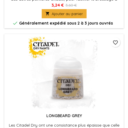
sec, qui est une technique commode pour faire ressortir les
3,24 €
3,60 €
détails d'une figurine, ou pour appliquer les éclaircissements

Ajouter au panier
vite et facilement.

Généralement expédié sous 2 à 3 jours ouvrés
favorite_border
LONGBEARD GREY
Les Citadel Dry ont une consistance plus épaisse que celle