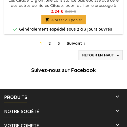
Les Citadel Dry ont une consistance plus épaisse que celle
des autres peintures Citadel, pour faciliter le brossage à
sec, qui est une technique commode pour faire ressortir les
3,24 €
3,60 €
détails d'une figurine, ou pour appliquer les éclaircissements

Ajouter au panier
vite et facilement.

Généralement expédié sous 2 à 3 jours ouvrés
1
2
3
Suivant

RETOUR EN HAUT

Suivez-nous sur Facebook

PRODUITS

NOTRE SOCIÉTÉ

VOTRE COMPTE