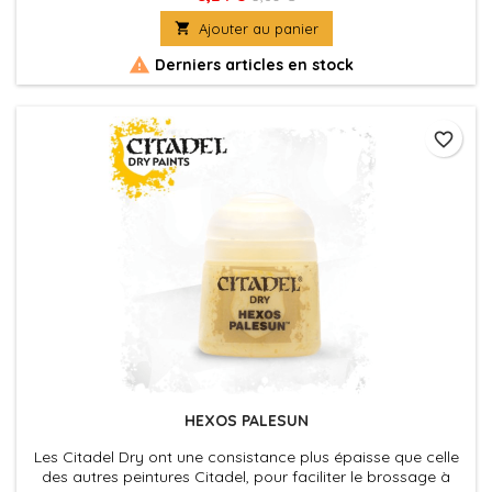
détails d'une figurine, ou pour appliquer les éclaircissements

Ajouter au panier
vite et facilement.

Derniers articles en stock
favorite_border
HEXOS PALESUN
Les Citadel Dry ont une consistance plus épaisse que celle
des autres peintures Citadel, pour faciliter le brossage à