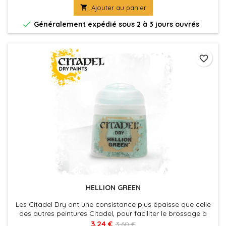

Ajouter au panier
vite et facilement.

Généralement expédié sous 2 à 3 jours ouvrés
favorite_border
HELLION GREEN
Les Citadel Dry ont une consistance plus épaisse que celle
des autres peintures Citadel, pour faciliter le brossage à
sec, qui est une technique commode pour faire ressortir les
3,24 €
3,60 €