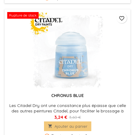
Rupture de stock
favorite_border
CHRONUS BLUE
Les Citadel Dry ont une consistance plus épaisse que celle
des autres peintures Citadel, pour faciliter le brossage à
sec, qui est une technique commode pour faire ressortir les
3,24 €
3,60 €
détails d'une figurine, ou pour appliquer les éclaircissements

Ajouter au panier
vite et facilement.