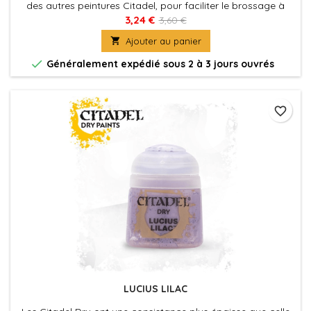
des autres peintures Citadel, pour faciliter le brossage à
sec, qui est une technique commode pour faire ressortir les
3,24 €
3,60 €
détails d'une figurine, ou pour appliquer les éclaircissements

Ajouter au panier
vite et facilement.

Généralement expédié sous 2 à 3 jours ouvrés
favorite_border
LUCIUS LILAC