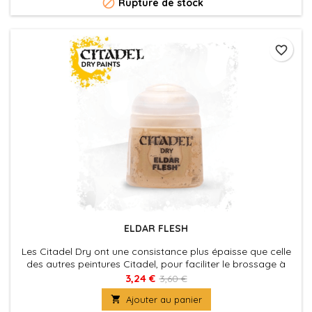

Rupture de stock
favorite_border
ELDAR FLESH
Les Citadel Dry ont une consistance plus épaisse que celle
des autres peintures Citadel, pour faciliter le brossage à
sec, qui est une technique commode pour faire ressortir les
3,24 €
3,60 €
détails d'une figurine, ou pour appliquer les éclaircissements

Ajouter au panier
vite et facilement.