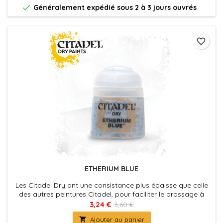

Généralement expédié sous 2 à 3 jours ouvrés
favorite_border
ETHERIUM BLUE
Les Citadel Dry ont une consistance plus épaisse que celle
des autres peintures Citadel, pour faciliter le brossage à
sec, qui est une technique commode pour faire ressortir les
3,24 €
3,60 €
détails d'une figurine, ou pour appliquer les éclaircissements

Ajouter au panier
vite et facilement.