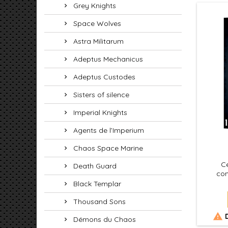
Grey Knights
Space Wolves
Astra Militarum
Adeptus Mechanicus
Adeptus Custodes
Sisters of silence
Imperial Knights
Agents de l’Imperium
Chaos Space Marine
Ce
Death Guard
com
asse
Black Templar
Thousand Sons

D
Démons du Chaos