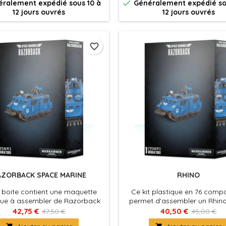

ralement expédié sous 10 à
Généralement expédié so
12 jours ouvrés
12 jours ouvrés
favorite_border
AZORBACK SPACE MARINE
RHINO
 boite contient une maquette
Ce kit plastique en 76 comp
que à assembler de Razorback
permet d'assembler un Rhin
Space Marine.
Razorback. Il est fourni av
42,75 €
40,50 €
47,50 €
45,00 €
planche de décalcoman