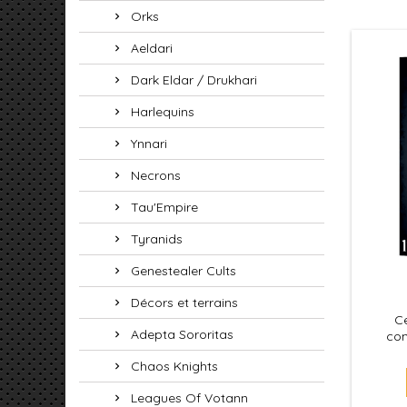
Orks
Aeldari
Dark Eldar / Drukhari
Harlequins
Ynnari
Necrons
Tau'Empire
Tyranids
Genestealer Cults
Décors et terrains
Ce
Adepta Sororitas
com
asse
Chaos Knights
Leagues Of Votann