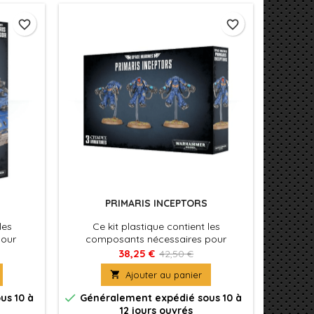
favorite_border
favorite_border
PRIMARIS INCEPTORS
les
Ce kit plastique contient les
pour
composants nécessaires pour
Primaris
assembler 3 Primaris Inceptors.
38,25 €
42,50 €

Ajouter au panier

us 10 à
Généralement expédié sous 10 à
12 jours ouvrés