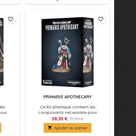
favorite_border
favorite_border
PRIMARIS APOTHECARY
les
Ce kit plastique contient les
pour
composants nécessaire pour
lain.
assembler un Primaris Apothecary.
28,35 €
31,50 €

Ajouter au panier