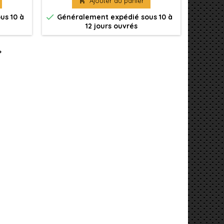

Ajouter au panier
le.

us 10 à
Généralement expédié sous 10 à
12 jours ouvrés
