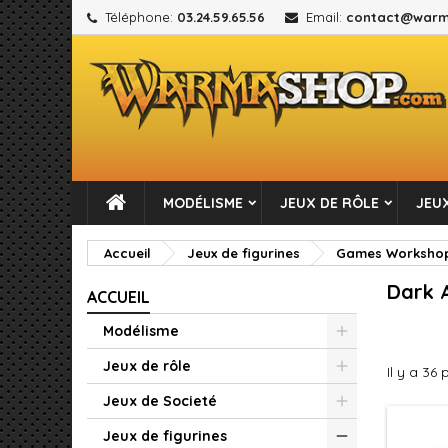
Téléphone:
03.24.59.65.56
Email:
contact@warm
M
(
C
C
add_circle_outline
((
Vou
No
MODÉLISME
JEUX DE RÔLE
JEUX
Accueil
Jeux de figurines
Games Worksho
Dark 
ACCUEIL
Modélisme
Jeux de rôle
Il y a 36 
Jeux de Societé
Jeux de figurines