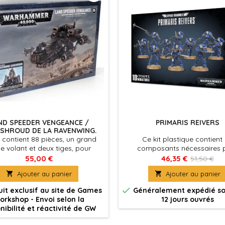
ND SPEEDER VENGEANCE /
PRIMARIS REIVERS
SHROUD DE LA RAVENWING.
t contient 88 pièces, un grand
Ce kit plastique contient 
e volant et deux tiges, pour
composants nécessaires 
mbler soit un Land Speeder
assembler une Primaris Reive
55,00 €
46,35 €
51,50 €
nce, soit un Darkshroud de la
de 10 membres.

Ajouter au panier

Ajouter au panier
Ravenwing.

it exclusif au site de Games
Généralement expédié so
orkshop - Envoi selon la
12 jours ouvrés
nibilité et réactivité de GW