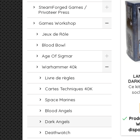
SteamForged Games /
Privateer Press
Games Workshop
Jeux de Rôle
Blood Bowl
Age Of Sigmar
Warhammer 40k
LA
Livre de règles
DARK
Ce ki
Cartes Techniques 40K
socl
asse
Space Marines
Vengea
Blood Angels

Produ
Dark Angels
W
dispo
Deathwatch