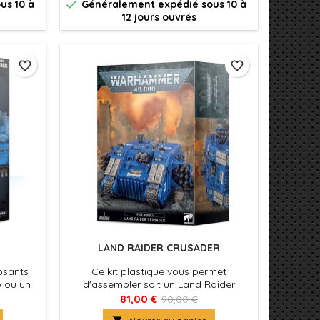

us 10 à
Généralement expédié sous 10 à
12 jours ouvrés
favorite_border
favorite_border
LAND RAIDER CRUSADER
osants
Ce kit plastique vous permet
o ou un
d'assembler soit un Land Raider
ec une
Crusader, soit un Land Raider
81,00 €
90,00 €
ies
Redeemer, selon votre préférence.