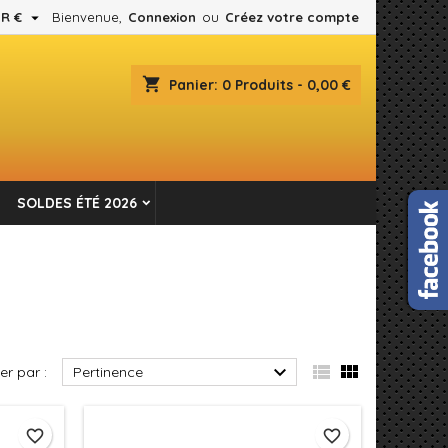

R €
Bienvenue,
Connexion
ou
Créez votre compte
×
×
×
×
shopping_cart
Panier:
0
Produits - 0,00 €
es.
)
n
SOLDES ÉTÉ 2026
s



ier par :
Pertinence
favorite_border
favorite_border