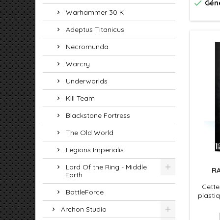

Géné
Warhammer 30 K
Adeptus Titanicus
Necromunda
Warcry
Underworlds
Kill Team
Blackstone Fortress
The Old World
Legions Imperialis
Lord Of the Ring - Middle
R
Earth
Cette
BattleForce
plasti
Archon Studio