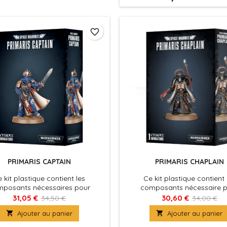
favorite_border
PRIMARIS CAPTAIN
PRIMARIS CHAPLAIN
 kit plastique contient les
Ce kit plastique contient 
posants nécessaires pour
composants nécessaire 
mbler un Primaris Captain.
assembler un Primaris Chap
31,05 €
30,60 €
34,50 €
34,00 €

Ajouter au panier

Ajouter au panier