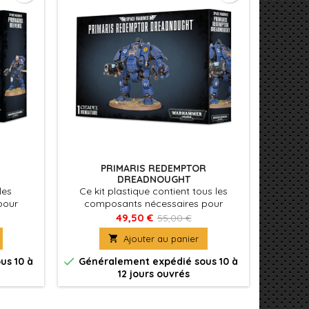
PRIMARIS REDEMPTOR
DREADNOUGHT
les
Ce kit plastique contient tous les
pour
composants nécessaires pour
r Squad
assembler un Primaris Redemptor
49,50 €
55,00 €
Dreadnought. Deux fois plus haut

Ajouter au panier
qu'un Space Marine Primaris – et
encore plus grand et large que le

us 10 à
Généralement expédié sous 10 à
Dreadnought standard
12 jours ouvrés