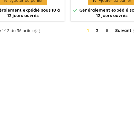

Ajouter au panier

Ajouter au panier
Ultramarines pour véhicu

ralement expédié sous 10 à
Généralement expédié so
12 jours ouvrés
12 jours ouvrés
 1-12 de 36 article(s)
1
2
3
Suivant