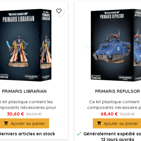
favorite_border
PRIMARIS LIBRARIAN
PRIMARIS REPULSOR
 kit plastique contient les
Ce kit plastique contient 
posants nécessaires pour
composants nécessaire 
mbler un Primaris Librarian.
assembler un Space Marines 
30,60 €
68,40 €
34,00 €
76,00 €
Repulsor

Ajouter au panier

Ajouter au panier

erniers articles en stock
Généralement expédié so
12 jours ouvrés