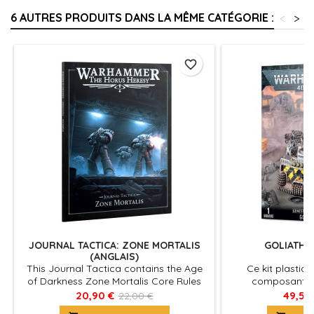
6 AUTRES PRODUITS DANS LA MÊME CATÉGORIE :
<
>
favorite_border
JOURNAL TACTICA: ZONE MORTALIS
GOLIATH 
(ANGLAIS)
This Journal Tactica contains the Age
Ce kit plastiqu
of Darkness Zone Mortalis Core Rules
composants n
and Clearance Protocol Mission Pack.
assembler un Goli
20,90 €
49,50
22,00 €
These allow players to recreate the
Rockgrinder, pl