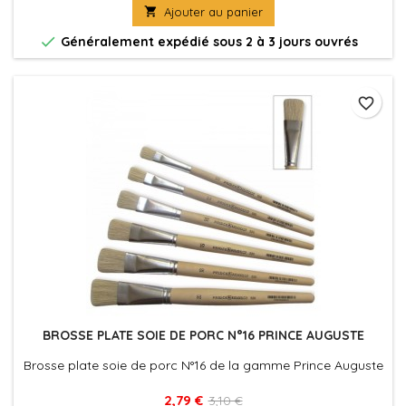

Ajouter au panier

Généralement expédié sous 2 à 3 jours ouvrés
favorite_border
BROSSE PLATE SOIE DE PORC N°16 PRINCE AUGUSTE
Brosse plate soie de porc N°16 de la gamme Prince Auguste
2,79 €
3,10 €