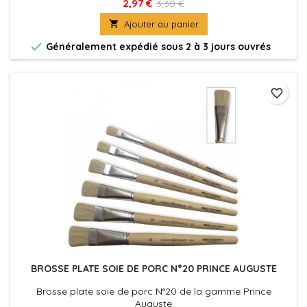
2,97 €
3,30 €

Ajouter au panier

Généralement expédié sous 2 à 3 jours ouvrés
favorite_border
BROSSE PLATE SOIE DE PORC N°20 PRINCE AUGUSTE
Brosse plate soie de porc N°20 de la gamme Prince
Auguste