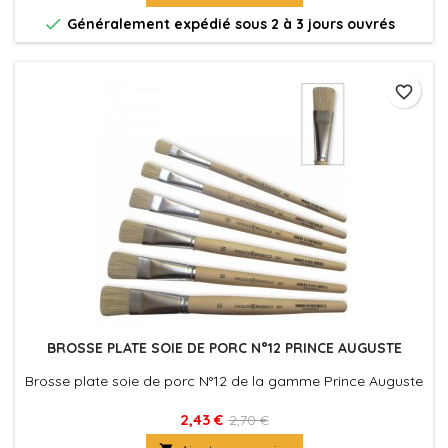

Généralement expédié sous 2 à 3 jours ouvrés
favorite_border
BROSSE PLATE SOIE DE PORC N°12 PRINCE AUGUSTE
Brosse plate soie de porc N°12 de la gamme Prince Auguste
2,43 €
2,70 €