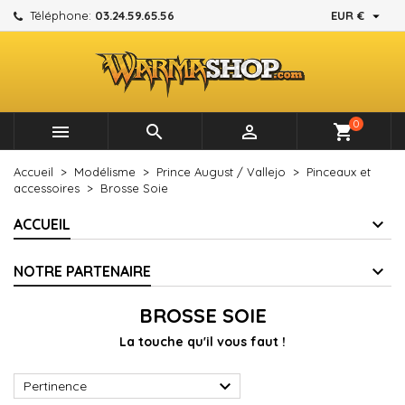

Téléphone:
03.24.59.65.56
EUR €
×
×
×
×
Mes listes d'envies
((modalTitle))
Créer une liste d'envies
Connexion
add_circle_outline
Créer une nouvelle liste
((confirmMessage))
Vous devez être connecté pour ajouter des produits à
Nom de la liste d'envies
votre liste d'envies.
0



shopping_cart
((cancelText))
((modalDeleteText))
Annuler
Connexion
Accueil
Modélisme
Prince August / Vallejo
Pinceaux et
Annuler
Créer une liste d'envies
accessoires
Brosse Soie
ACCUEIL
NOTRE PARTENAIRE
BROSSE SOIE
La touche qu'il vous faut !

Pertinence