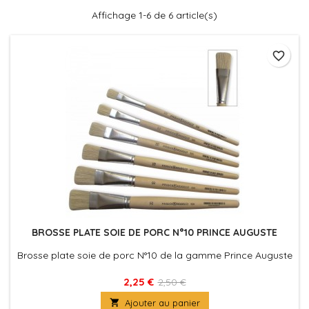
Affichage 1-6 de 6 article(s)
favorite_border
BROSSE PLATE SOIE DE PORC N°10 PRINCE AUGUSTE
Brosse plate soie de porc N°10 de la gamme Prince Auguste
2,25 €
2,50 €

Ajouter au panier