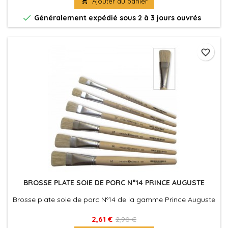

Ajouter au panier

Généralement expédié sous 2 à 3 jours ouvrés
favorite_border
BROSSE PLATE SOIE DE PORC N°14 PRINCE AUGUSTE
Brosse plate soie de porc N°14 de la gamme Prince Auguste
2,61 €
2,90 €