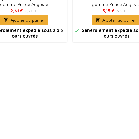
gamme Prince Auguste
gamme Prince August
2,61 €
3,15 €
2,90 €
3,50 €

Ajouter au panier

Ajouter au panier

ralement expédié sous 2 à 3
Généralement expédié sou
jours ouvrés
jours ouvrés