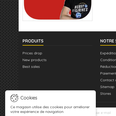
PRODUITS
NOTRE 
Prices drop
Expéditio
New products
Conditio
Best sales
Réductio
Paiement
Contact 
Sitemap
Stores
Cookies
Ce magasin utilise des cookies pour améliorer
votre expérience de navigation.
LETTRE D'INFORMATIONS