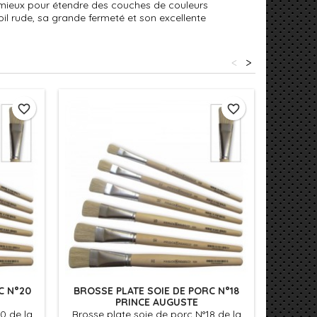
 mieux pour étendre des couches de couleurs
oil rude, sa grande fermeté et son excellente
<
>
favorite_border
favorite_border
C N°20
BROSSE PLATE SOIE DE PORC N°18
BROSSE
PRINCE AUGUSTE
0 de la
Brosse plate soie de porc N°18 de la
Brosse 