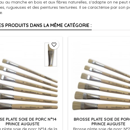
au au manche en bois et aux fibres naturelles, s'adapte on ne peut
s, rugueuses et des peintures texturées. Il se caractérise par son p
e.
ES PRODUITS DANS LA MÊME CATÉGORIE :
favorite_border
E PLATE SOIE DE PORC N°14
BROSSE PLATE SOIE DE POR
PRINCE AUGUSTE
PRINCE AUGUSTE
 plate soie de porc N°14 de la
Brosse plate soie de porc N°2