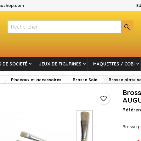
ashop.com
EU
es listes d'envies
réer une liste d'envies
onnexion

Créer une nouvelle liste
s devez être connecté pour ajouter des produits à votre liste d'envi
m de la liste d'envies
Annuler
Connexio
 DE SOCIETÉ
JEUX DE FIGURINES
MAQUETTES / COBI
Annuler
Créer une liste d'envie
Pinceaux et accessoires
Brosse Soie
Brosse plate s
Bross
favorite_border
AUG
Référe
Brosse p