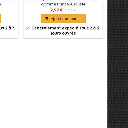
e
gamme Prince Auguste
g
2,97 €
3,30 €

Ajouter au panier


s 2 à 3
Généralement expédié sous 2 à 3
Génér
jours ouvrés