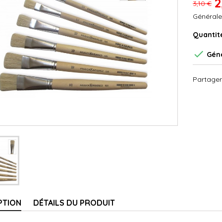
2
3,10 €
Générale
Quantit

Géné
Partager
PTION
DÉTAILS DU PRODUIT