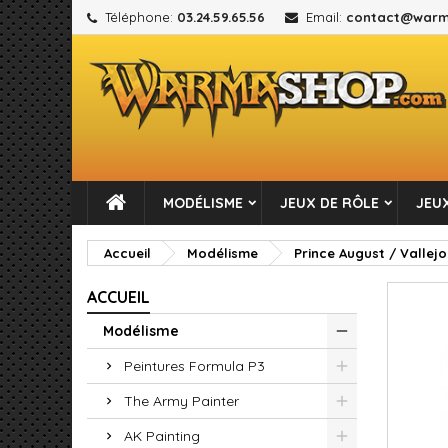
Téléphone:
03.24.59.65.56
Email:
contact@warm
M
C
C
add_circle_outline
Vou
No
MODÉLISME
JEUX DE RÔLE
JEUX
Accueil
Modélisme
Prince August / Vallejo
ACCUEIL
Modélisme
Peintures Formula P3
The Army Painter
AK Painting