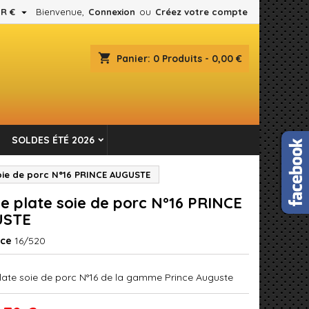

R €
Bienvenue,
Connexion
ou
Créez votre compte
×
×
×
shopping_cart
Panier:
0
Produits - 0,00 €
es.
n
SOLDES ÉTÉ 2026
s
oie de porc N°16 PRINCE AUGUSTE
e plate soie de porc N°16 PRINCE
USTE
nce
16/520
late soie de porc N°16 de la gamme Prince Auguste