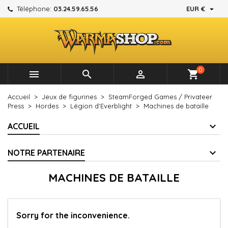

Téléphone:
03.24.59.65.56
EUR €
×
×
×
×
Mes listes d'envies
((modalTitle))
Créer une liste d'envies
Connexion
add_circle_outline
Créer une nouvelle liste
((confirmMessage))
Vous devez être connecté pour ajouter des produits à
Nom de la liste d'envies
votre liste d'envies.
0



shopping_cart
((cancelText))
((modalDeleteText))
Annuler
Connexion
Accueil
Jeux de figurines
SteamForged Games / Privateer
Annuler
Créer une liste d'envies
Press
Hordes
Légion d'Everblight
Machines de bataille
ACCUEIL
NOTRE PARTENAIRE
MACHINES DE BATAILLE
Sorry for the inconvenience.