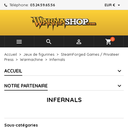

Téléphone:
03.24.59.65.56
EUR €
×
×
×
×
Mes listes d'envies
((modalTitle))
Créer une liste d'envies
Connexion
add_circle_outline
Créer une nouvelle liste
((confirmMessage))
Vous devez être connecté pour ajouter des produits à
Nom de la liste d'envies
votre liste d'envies.
0



shopping_cart
((cancelText))
((modalDeleteText))
Annuler
Connexion
Accueil
Jeux de figurines
SteamForged Games / Privateer
Annuler
Créer une liste d'envies
Press
Warmachine
Infernals
ACCUEIL
NOTRE PARTENAIRE
INFERNALS
Sous-catégories