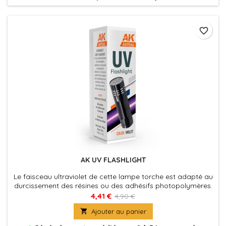
favorite_border
AK UV FLASHLIGHT
Le faisceau ultraviolet de cette lampe torche est adapté au
durcissement des résines ou des adhésifs photopolymères.
Il peut également servir à d'autres usages, comme la
4,41 €
4,90 €
détection de taches, de billets de banque, de minéraux, de

Ajouter au panier
fuites de liquides, de permis de conduire, de passeports,
etc.