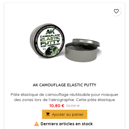
favorite_border
AK CAMOUFLAGE ELASTIC PUTTY
Pâte élastique de camouflage réutilisable pour masquer
des zones lors de l’aérographie. Cette pâte élastique
spéciale ne laisse aucun résidu sur aucune surface. Elle peut
10,80 €
12,00 €
être facilement retirée sans abîmer les autres zones peintes.

Ajouter au panier
La pâte de camouflage AK ne tâche pas et est exempte de
graisse.

Derniers articles en stock