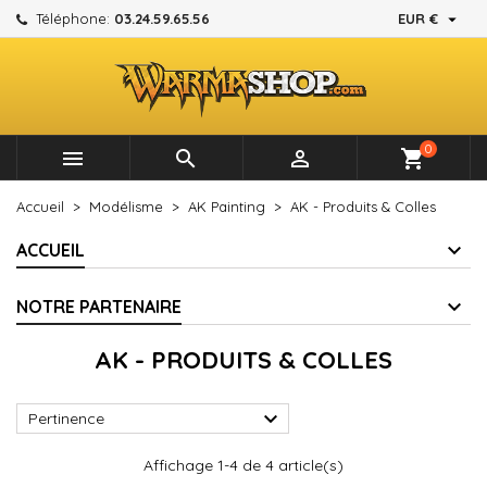

Téléphone:
03.24.59.65.56
EUR €
×
×
×
×
Mes listes d'envies
((modalTitle))
Créer une liste d'envies
Connexion
add_circle_outline
Créer une nouvelle liste
((confirmMessage))
Vous devez être connecté pour ajouter des produits à
Nom de la liste d'envies
votre liste d'envies.
0



shopping_cart
((cancelText))
((modalDeleteText))
Annuler
Connexion
Accueil
Modélisme
AK Painting
AK - Produits & Colles
Annuler
Créer une liste d'envies
ACCUEIL
NOTRE PARTENAIRE
AK - PRODUITS & COLLES

Pertinence
Affichage 1-4 de 4 article(s)