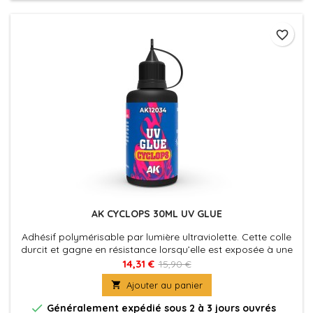
favorite_border
AK CYCLOPS 30ML UV GLUE
Adhésif polymérisable par lumière ultraviolette. Cette colle
durcit et gagne en résistance lorsqu’elle est exposée à une
lumière UV.
14,31 €
15,90 €

Ajouter au panier

Généralement expédié sous 2 à 3 jours ouvrés