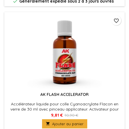

Généralement expédié sous 2 à 3 jours ouvrés
favorite_border
AK FLASH ACCELERATOR
Accélérateur liquide pour colle Cyanoacrylate Flacon en
verre de 30 ml avec pinceau applicateur. Activateur pour
cyanoacrylate présenté dans un flacon en verre avec
9,81 €
10,90 €
pinceau applicateur, conçu pour accélérer instantanément

Ajouter au panier
le processus de durcissement de la colle.