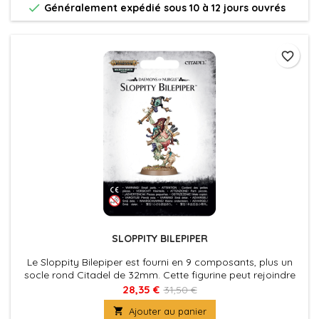

Généralement expédié sous 10 à 12 jours ouvrés
favorite_border
SLOPPITY BILEPIPER
Le Sloppity Bilepiper est fourni en 9 composants, plus un
socle rond Citadel de 32mm. Cette figurine peut rejoindre
les armées de Warhammer Age of Sigmar et de
28,35 €
31,50 €
Warhammer 40,000.

Ajouter au panier