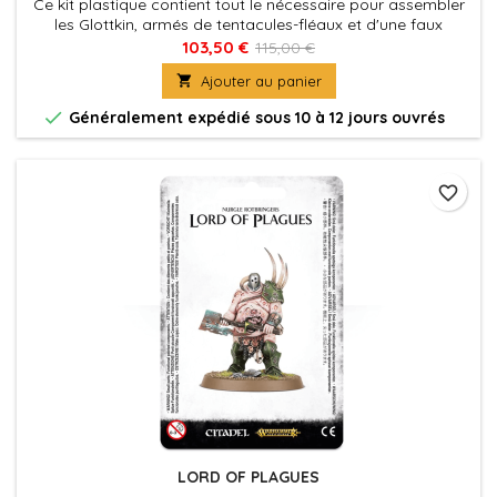
Ce kit plastique contient tout le nécessaire pour assembler
les Glottkin, armés de tentacules-fléaux et d'une faux
enduite de poison, et capables de déverser d'horribles
103,50 €
115,00 €
torrents pestilentiels et corrosifs. Comprend un socle rond

Ajouter au panier
Citadel de 130mm.

Généralement expédié sous 10 à 12 jours ouvrés
favorite_border
LORD OF PLAGUES