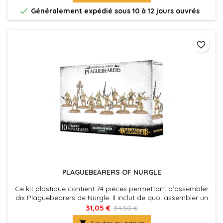

Généralement expédié sous 10 à 12 jours ouvrés
favorite_border
PLAGUEBEARERS OF NURGLE
Ce kit plastique contient 74 pièces permettant d'assembler
dix Plaguebearers de Nurgle. Il inclut de quoi assembler un
état-major, y compris un Herald of Nurgle, un porte-
31,05 €
34,50 €
étendard et un musicien.

Ajouter au panier