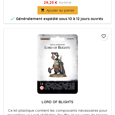
29,25 €
32,50 €

Ajouter au panier

Généralement expédié sous 10 à 12 jours ouvrés
favorite_border
LORD OF BLIGHTS
Ce kit plastique contient les composants nécessaires pour
assembler un Lord of Blights. Bouffie et couverte de lésions