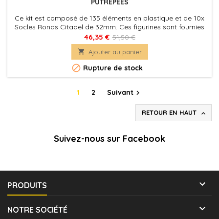
PUTRÉPÉES
Ce kit est composé de 135 éléments en plastique et de 10x
Socles Ronds Citadel de 32mm. Ces figurines sont fournies
non peintes et nécessitent assemblage
46,35 €
51,50 €

Ajouter au panier

Rupture de stock
1
2
Suivant

RETOUR EN HAUT

Suivez-nous sur Facebook

PRODUITS

NOTRE SOCIÉTÉ