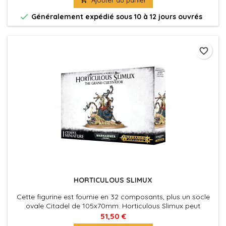

Généralement expédié sous 10 à 12 jours ouvrés
favorite_border
HORTICULOUS SLIMUX
Cette figurine est fournie en 32 composants, plus un socle
ovale Citadel de 105x70mm. Horticulous Slimux peut
rejoindre des armées de Warhammer 40,000 aussi bien que
51,50 €
de Warhammer Age of Sigmar.