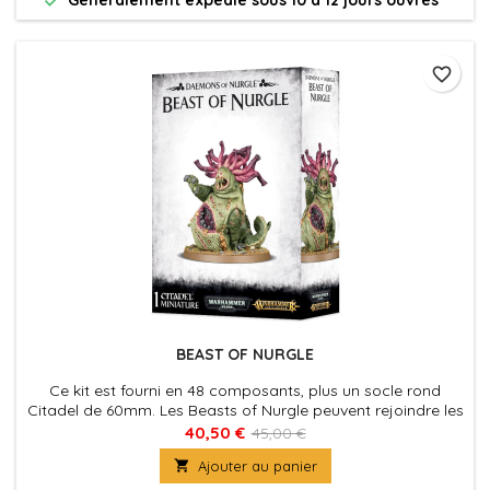
favorite_border
BEAST OF NURGLE
Ce kit est fourni en 48 composants, plus un socle rond
Citadel de 60mm. Les Beasts of Nurgle peuvent rejoindre les
armées de Warhammer Age of Sigmar et de Warhammer
40,50 €
45,00 €
40,000

Ajouter au panier