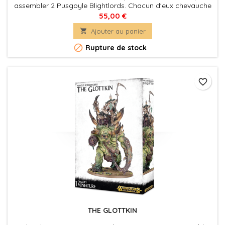
assembler 2 Pusgoyle Blightlords. Chacun d'eux chevauche
une énorme Rot Fly, un insecte repoussant aux quatre ailes
55,00 €
diaphanes, qui bourdonne dans le ciel en dégouttant de

Ajouter au panier
liquides immondes et corrosifs.

Rupture de stock
favorite_border
THE GLOTTKIN