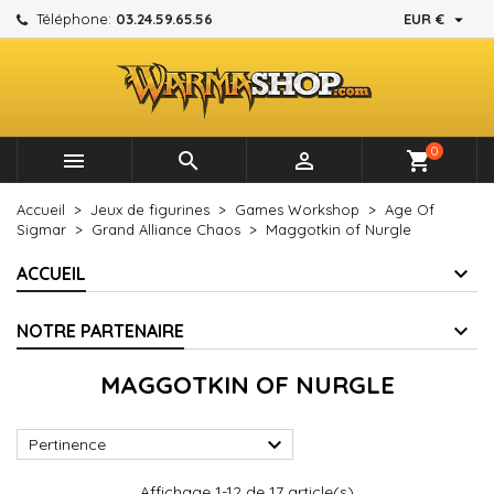

Téléphone:
03.24.59.65.56
EUR €
×
×
×
×
Mes listes d'envies
((modalTitle))
Créer une liste d'envies
Connexion
add_circle_outline
Créer une nouvelle liste
((confirmMessage))
Vous devez être connecté pour ajouter des produits à
Nom de la liste d'envies
votre liste d'envies.
0



shopping_cart
((cancelText))
((modalDeleteText))
Annuler
Connexion
Accueil
Jeux de figurines
Games Workshop
Age Of
Annuler
Créer une liste d'envies
Sigmar
Grand Alliance Chaos
Maggotkin of Nurgle
ACCUEIL
NOTRE PARTENAIRE
MAGGOTKIN OF NURGLE

Pertinence
Affichage 1-12 de 17 article(s)