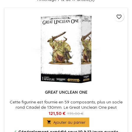
favorite_border
GREAT UNCLEAN ONE
Cette figurine est fournie en 59 composants, plus un socle
rond Citadel de 130mm. Le Great Unclean One peut
rejoindre des armées de Warhammer 40,000 aussi bien que
121,50 €
135,00 €
de Warhammer Age of Sigmar, et le kit peut servir à

Ajouter au panier
assembler le personnage spécial Rotigus

Généralement expédié sous 10 à 12 jours ouvrés