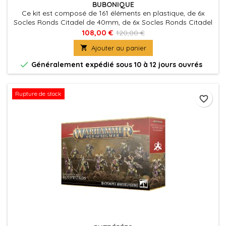
BUBONIQUE
Ce kit est composé de 161 éléments en plastique, de 6x
Socles Ronds Citadel de 40mm, de 6x Socles Ronds Citadel
de 25mm, de 3x Socles Ronds Citadel de 32mm, de 2x
108,00 €
120,00 €
Socles Ronds Citadel de 28,5mm et de 1x Socle Rond

Ajouter au panier
Citadel de 60mm. Ces figurines sont fournies non peintes et
nécessitent assemblage

Généralement expédié sous 10 à 12 jours ouvrés
Rupture de stock
favorite_border