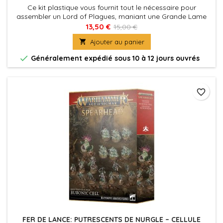
Ce kit plastique vous fournit tout le nécessaire pour
assembler un Lord of Plagues, maniant une Grande Lame
Pestifère
13,50 €
15,00 €

Ajouter au panier

Généralement expédié sous 10 à 12 jours ouvrés
favorite_border
FER DE LANCE: PUTRESCENTS DE NURGLE – CELLULE