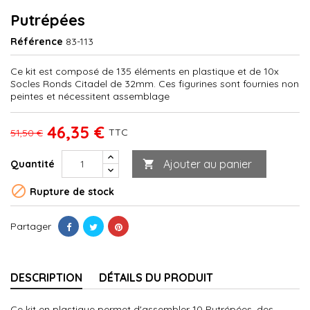
Putrépées
Référence
83-113
Ce kit est composé de 135 éléments en plastique et de 10x
Socles Ronds Citadel de 32mm. Ces figurines sont fournies non
peintes et nécessitent assemblage
46,35 €
TTC
51,50 €
Ajouter au panier
Quantité


Rupture de stock
Partager
DESCRIPTION
DÉTAILS DU PRODUIT
Ce kit en plastique permet d'assembler 10 Putrépées, des