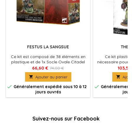
FESTUS LA SANGSUE
THE 
Ce kit est composé de 38 éléments en
Ce kit plastiq
plastique et de 1x Socle Ovale Citadel
nécessaire pour a
de 150x95mm. Cette figurine est fournie
armés de tentac
66,60 €
103,50
74,00 €
non peinte et nécessite assemblage
faux enduite de p

Ajouter au panier

Ajout
déverser d'horrible
et corrosifs. Co


Généralement expédié sous 10 à 12
Généralement e
Citadel
jours ouvrés
jour
Suivez-nous sur Facebook