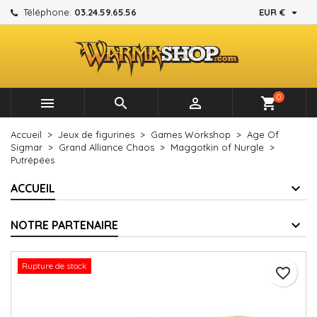

Téléphone:
03.24.59.65.56
EUR €
×
×
×
Mes listes d'envies
Créer une liste d'envies
Connexion
add_circle_outline
Créer une nouvelle liste
Vous devez être connecté pour ajouter des produits à
Nom de la liste d'envies
votre liste d'envies.
0



shopping_cart
Annuler
Connexion
Accueil
Jeux de figurines
Games Workshop
Age Of
Annuler
Créer une liste d'envies
Sigmar
Grand Alliance Chaos
Maggotkin of Nurgle
Putrépées
ACCUEIL
NOTRE PARTENAIRE
Rupture de stock
favorite_border