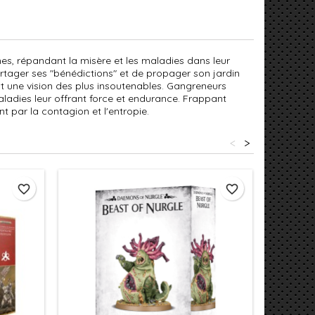
s, répandant la misère et les maladies dans leur
partager ses "bénédictions" et de propager son jardin
nt une vision des plus insoutenables. Gangreneurs
ladies leur offrant force et endurance. Frappant
nt par la contagion et l'entropie.
<
>
favorite_border
favorite_border