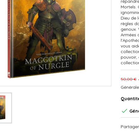
répandre
Mortels. 
ignomini
Dieu de 
règles d
genoux. 
Armées d
l'Apothé
vous aide
collecti
pouvoir,
collectio
50,00 €
Générale
Quantit

Géné
Partager