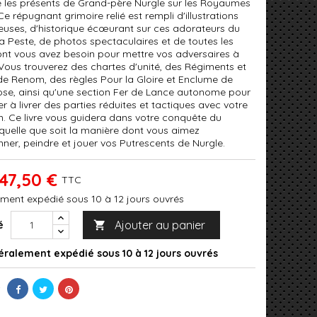
 les présents de Grand-père Nurgle sur les Royaumes
Ce répugnant grimoire relié est rempli d'illustrations
euses, d'historique écœurant sur ces adorateurs du
la Peste, de photos spectaculaires et de toutes les
ont vous avez besoin pour mettre vos adversaires à
Vous trouverez des chartes d'unité, des Régiments et
e Renom, des règles Pour la Gloire et Enclume de
ose, ainsi qu'une section Fer de Lance autonome pour
r à livrer des parties réduites et tactiques avec votre
on. Ce livre vous guidera dans votre conquête du
 quelle que soit la manière dont vous aimez
nner, peindre et jouer vos Putrescents de Nurgle.
47,50 €
TTC
ment expédié sous 10 à 12 jours ouvrés
Ajouter au panier
é

ralement expédié sous 10 à 12 jours ouvrés