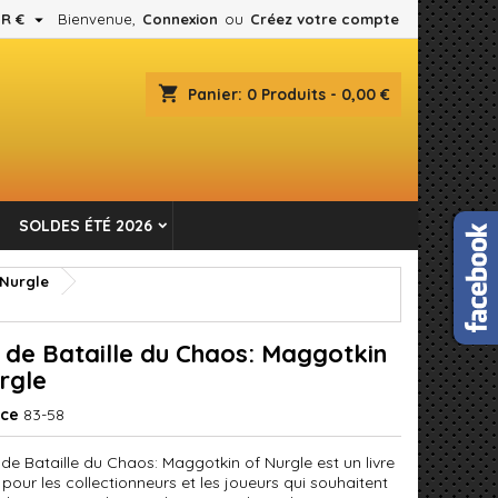

R €
Bienvenue,
Connexion
ou
Créez votre compte
×
×
×
shopping_cart
Panier:
0
Produits - 0,00 €
es.
n
SOLDES ÉTÉ 2026
s
 Nurgle
de Bataille du Chaos: Maggotkin
rgle
nce
83-58
de Bataille du Chaos: Maggotkin of Nurgle est un livre
 pour les collectionneurs et les joueurs qui souhaitent