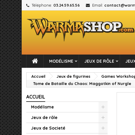
Téléphone:
03.24.59.65.56
Email:
contact@warm
M
C
C
add_circle_outline
Vou
No
MODÉLISME
JEUX DE RÔLE
JEUX
Accueil
Jeux de figurines
Games Worksho
Tome de Bataille du Chaos: Maggotkin of Nurgle
ACCUEIL
Modélisme
Jeux de rôle
Jeux de Societé