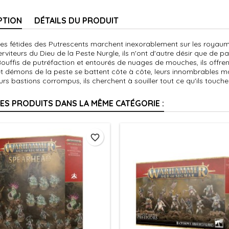
PTION
DÉTAILS DU PRODUIT
es fétides des Putrescents marchent inexorablement sur les royaume
Serviteurs du Dieu de la Peste Nurgle, ils n'ont d'autre désir que de 
 Bouffis de putréfaction et entourés de nuages de mouches, ils offre
t démons de la peste se battent côte à côte, leurs innombrables ma
urs bastions corrompus, ils cherchent à souiller tout ce qu'ils touche
RES PRODUITS DANS LA MÊME CATÉGORIE :
favorite_border