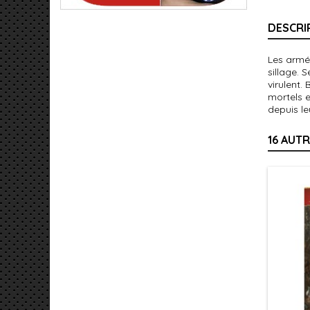
DESCRI
Les armé
sillage. 
virulent.
mortels e
depuis le
16 AUT