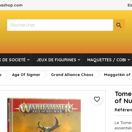
ashop.com
EU
es listes d'envies
réer une liste d'envies
onnexion

Créer une nouvelle liste
s devez être connecté pour ajouter des produits à votre liste d'envi
m de la liste d'envies
Annuler
Connexio
 DE SOCIETÉ
JEUX DE FIGURINES
MAQUETTES / COBI
Annuler
Créer une liste d'envie
p
Age Of Sigmar
Grand Alliance Chaos
Maggotkin of
Tome 
favorite_border
of Nu
Référe
Le Tome 
essentiel