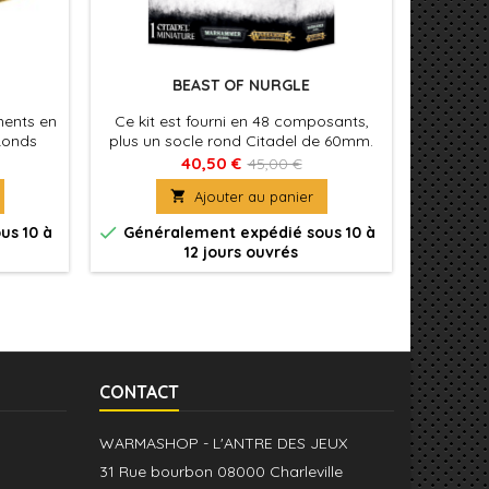
BEAST OF NURGLE
ments en
Ce kit est fourni en 48 composants,
Ce ki
Ronds
plus un socle rond Citadel de 60mm.
nécessair
es sont
Les Beasts of Nurgle peuvent rejoindre
armés d
40,50 €
45,00 €
ssitent
les armées de Warhammer Age of
faux en

Ajouter au panier
Sigmar et de Warhammer 40,000
de dé
pestilen


us 10 à
Généralement expédié sous 10 à
Génér
socl
12 jours ouvrés
CONTACT
WARMASHOP - L'ANTRE DES JEUX
31 Rue bourbon 08000 Charleville