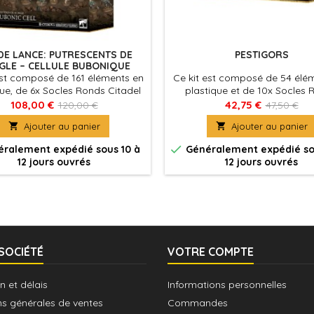
DE LANCE: PUTRESCENTS DE
PESTIGORS
GLE – CELLULE BUBONIQUE
est composé de 161 éléments en
Ce kit est composé de 54 élé
que, de 6x Socles Ronds Citadel
plastique et de 10x Socles 
m, de 6x Socles Ronds Citadel
Citadel de 32mm. Ces figurin
108,00 €
42,75 €
120,00 €
47,50 €
m, de 3x Socles Ronds Citadel
fournies non peintes et néce

Ajouter au panier

Ajouter au panier
m, de 2x Socles Ronds Citadel
assemblage
28,5mm et de 1x Socle Rond

ralement expédié sous 10 à
Généralement expédié so
l de 60mm. Ces figurines sont
12 jours ouvrés
12 jours ouvrés
ies non peintes et nécessitent
assemblage
SOCIÉTÉ
VOTRE COMPTE
n et délais
Informations personnelles
ns générales de ventes
Commandes