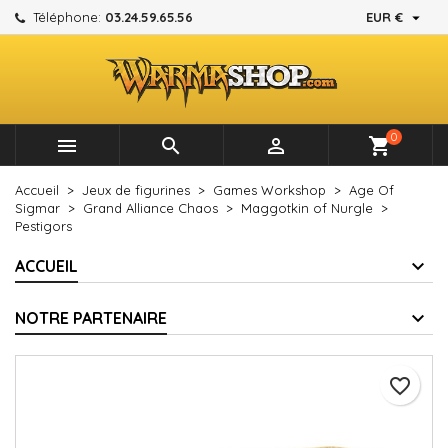

Téléphone:
03.24.59.65.56
EUR €
×
×
×
Mes listes d'envies
Créer une liste d'envies
Connexion
add_circle_outline
Créer une nouvelle liste
Vous devez être connecté pour ajouter des produits à
Nom de la liste d'envies
votre liste d'envies.
0



shopping_cart
Annuler
Connexion
Accueil
Jeux de figurines
Games Workshop
Age Of
Annuler
Créer une liste d'envies
Sigmar
Grand Alliance Chaos
Maggotkin of Nurgle
Pestigors
ACCUEIL
NOTRE PARTENAIRE
favorite_border