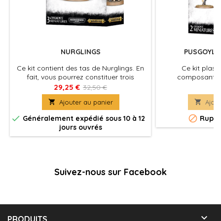
NURGLINGS
PUSGOYLE
Ce kit contient des tas de Nurglings. En
Ce kit plast
fait, vous pourrez constituer trois
composants n
monticules de ces petits démons avec
assembler 2 Pu
29,25 €
55
32,50 €
ce kit.
Chacun d'eux ch

Ajouter au panier

Ajout
Rot Fly, un ins
quatre ailes dia


Généralement expédié sous 10 à 12
Ruptu
dans le ciel en d
jours ouvrés
immondes 
Suivez-nous sur Facebook

PRODUITS