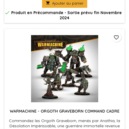

Ajouter au panier
ennemies pour ses troupes, les inspirant par sa propre
brutalité.

Produit en Précommande - Sortie prévu fin Novembre
2024
favorite_border
WARMACHINE - ORGOTH GRAVEBORN COMMAND CADRE
Commandez les Orgoth Graveborn, menés par Anathia, la
Désolation Impérissable, une guerrière immortelle revenue