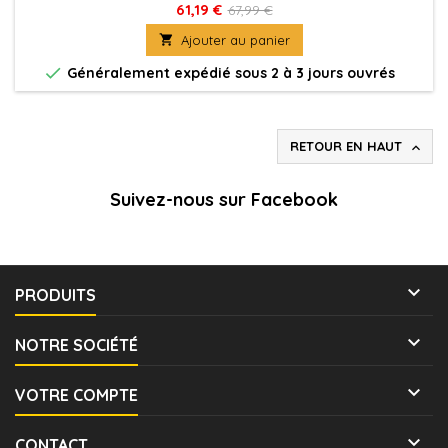
d'un sommeil de plusieurs siècles avec une armée
61,19 €
67,99 €
d'horreurs immortelles à ses côtés.

Ajouter au panier

Généralement expédié sous 2 à 3 jours ouvrés
RETOUR EN HAUT

Suivez-nous sur Facebook

PRODUITS

NOTRE SOCIÉTÉ

VOTRE COMPTE

CONTACT