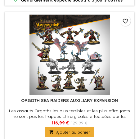
favorite_border
ORGOTH SEA RAIDERS AUXILIARY EXPANSION
Les assauts Orgoths les plus terribles et les plus effrayants
ne sont pas les frappes chirurgicales effectuées par les
Reavers, mais les charges brutales de leurs troupes de choc
116,99 €
129,99 €
inhumaines, le bestial Ulkor et les prédateurs Rhok Harriers.

Ajouter au panier