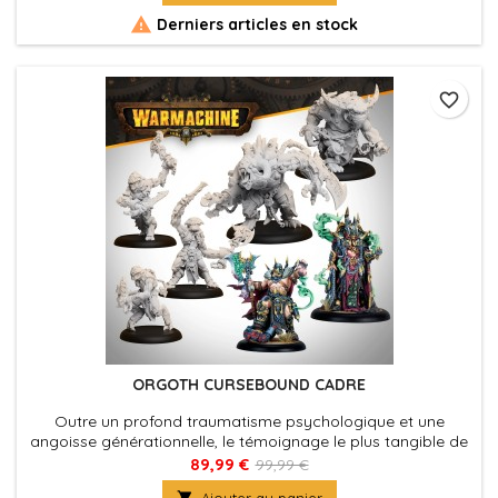

Derniers articles en stock
favorite_border
ORGOTH CURSEBOUND CADRE
Outre un profond traumatisme psychologique et une
angoisse générationnelle, le témoignage le plus tangible de
la première occupation des Orgoths était les reliques
89,99 €
99,99 €
infernales qu'ils ont laissées enfouies sous leurs lieux

Ajouter au panier