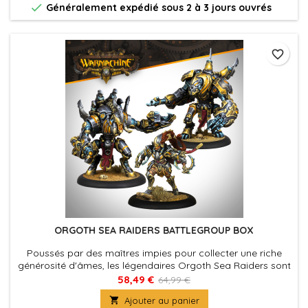

Généralement expédié sous 2 à 3 jours ouvrés
favorite_border
ORGOTH SEA RAIDERS BATTLEGROUP BOX
Poussés par des maîtres impies pour collecter une riche
générosité d'âmes, les légendaires Orgoth Sea Raiders sont
sortis des pages de l'histoire et sont revenus une fois de
58,49 €
64,99 €
plus pour conquérir les Royaumes de Fer.

Ajouter au panier