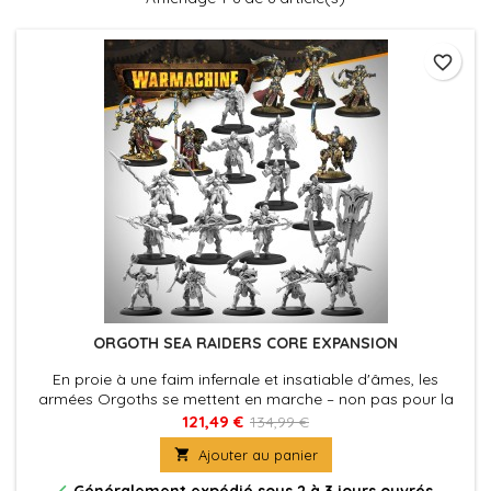
favorite_border
ORGOTH SEA RAIDERS CORE EXPANSION
En proie à une faim infernale et insatiable d'âmes, les
armées Orgoths se mettent en marche – non pas pour la
gloire personnelle ou le gain matériel, mais à la recherche
121,49 €
134,99 €
de l'existence immortelle promise par leurs maîtres.

Ajouter au panier

Généralement expédié sous 2 à 3 jours ouvrés