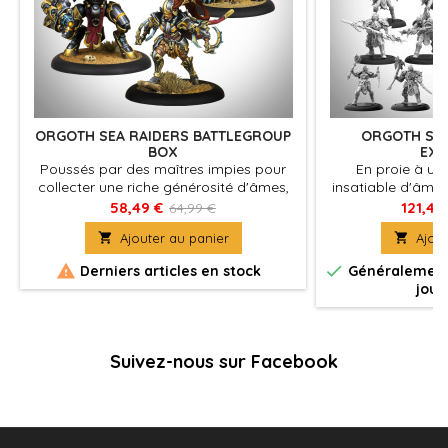
ORGOTH SEA RAIDERS BATTLEGROUP
ORGOTH SEA
BOX
EXP
Poussés par des maîtres impies pour
En proie à une
collecter une riche générosité d'âmes,
insatiable d'âme
les légendaires Orgoth Sea Raiders sont
se mettent en mar
58,49 €
121,49
64,99 €
sortis des pages de l'histoire et sont
gloire personnell

Ajouter au panier

Ajout
revenus une fois de plus pour conquérir
mais à la reche
les Royaumes de Fer.
immortelle promi


Derniers articles en stock
Généralement 
jour
Suivez-nous sur Facebook