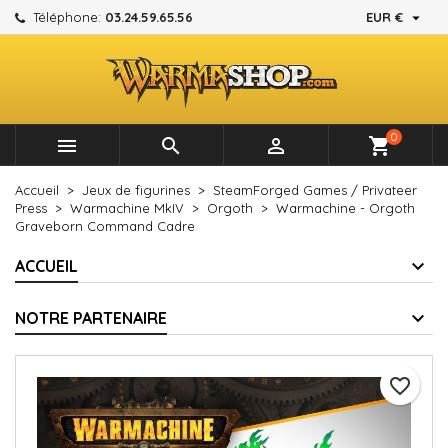

Téléphone:
03.24.59.65.56
EUR €
×
×
×
Mes listes d'envies
Créer une liste d'envies
Connexion
add_circle_outline
Créer une nouvelle liste
Vous devez être connecté pour ajouter des produits à
Nom de la liste d'envies
votre liste d'envies.
0



shopping_cart
Annuler
Connexion
Accueil
Jeux de figurines
SteamForged Games / Privateer
Annuler
Créer une liste d'envies
Press
Warmachine MkIV
Orgoth
Warmachine - Orgoth
Graveborn Command Cadre
ACCUEIL
NOTRE PARTENAIRE
favorite_border