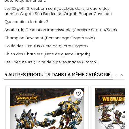
bataille qu'ils hantent.
Les Orgoth Graveborn sont jouables dans le cadre des
armées Orgoth Sea Raiders et Orgoth Reaper Covenant.
Que contient la boîte ?
Anathia, la Désolation Impérissable (Sorcière Orgoth/Solo)
Champion Revenant (Personnage Orgoth solo)
Goule des Tumulus (Bête de guerre Orgoth)
Chien des Charniers (Bête de guerre Orgoth)
Les Exécuteurs (Unité de 3 personnages Orgoth)
5 AUTRES PRODUITS DANS LA MÊME CATÉGORIE :
<
>
favorite_border