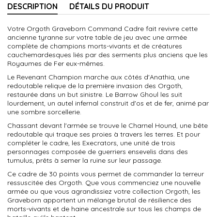
DESCRIPTION
DÉTAILS DU PRODUIT
Votre Orgoth Graveborn Command Cadre fait revivre cette
ancienne tyranne sur votre table de jeu avec une armée
complète de champions morts-vivants et de créatures
cauchemardesques liés par des serments plus anciens que les
Royaumes de Fer eux-mêmes.
Le Revenant Champion marche aux côtés d'Anathia, une
redoutable relique de la première invasion des Orgoth,
restaurée dans un but sinistre. Le Barrow Ghoul les suit
lourdement, un autel infernal construit d'os et de fer, animé par
une sombre sorcellerie.
Chassant devant l'armée se trouve le Charnel Hound, une bête
redoutable qui traque ses proies à travers les terres. Et pour
compléter le cadre, les Execrators, une unité de trois
personnages composée de guerriers ensevelis dans des
tumulus, prêts à semer la ruine sur leur passage.
Ce cadre de 30 points vous permet de commander la terreur
ressuscitée des Orgoth. Que vous commenciez une nouvelle
armée ou que vous agrandissiez votre collection Orgoth, les
Graveborn apportent un mélange brutal de résilience des
morts-vivants et de haine ancestrale sur tous les champs de