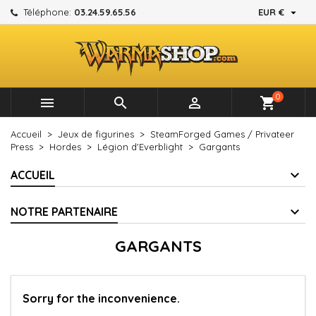

Téléphone:
03.24.59.65.56
EUR €
×
×
×
×
Mes listes d'envies
((modalTitle))
Créer une liste d'envies
Connexion
add_circle_outline
Créer une nouvelle liste
((confirmMessage))
Vous devez être connecté pour ajouter des produits à
Nom de la liste d'envies
votre liste d'envies.
0



shopping_cart
((cancelText))
((modalDeleteText))
Annuler
Connexion
Accueil
Jeux de figurines
SteamForged Games / Privateer
Annuler
Créer une liste d'envies
Press
Hordes
Légion d'Everblight
Gargants
ACCUEIL
NOTRE PARTENAIRE
GARGANTS
Sorry for the inconvenience.