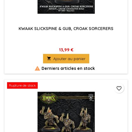
KWAAK SLICKSPINE & GUB, CROAK SORCERERS
13,99 €

Ajouter au panier

Derniers articles en stock
Rupture de stock
favorite_border