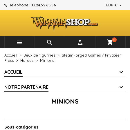

Téléphone:
03.24.59.65.56
EUR €
×
×
×
×
Mes listes d'envies
((modalTitle))
Créer une liste d'envies
Connexion
add_circle_outline
Créer une nouvelle liste
((confirmMessage))
Vous devez être connecté pour ajouter des produits à
Nom de la liste d'envies
votre liste d'envies.
0



shopping_cart
((cancelText))
((modalDeleteText))
Annuler
Connexion
Accueil
Jeux de figurines
SteamForged Games / Privateer
Annuler
Créer une liste d'envies
Press
Hordes
Minions
ACCUEIL
NOTRE PARTENAIRE
MINIONS
Sous-catégories