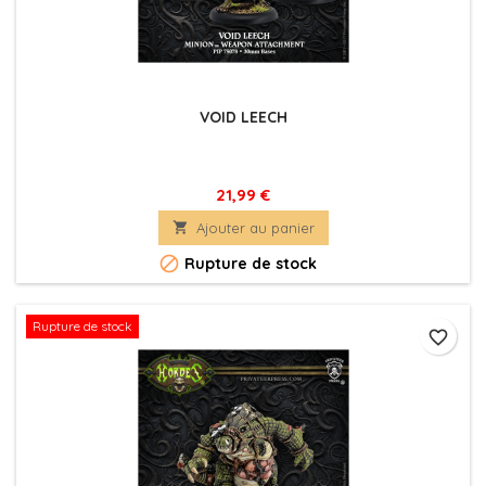
VOID LEECH
21,99 €

Ajouter au panier

Rupture de stock
Rupture de stock
favorite_border