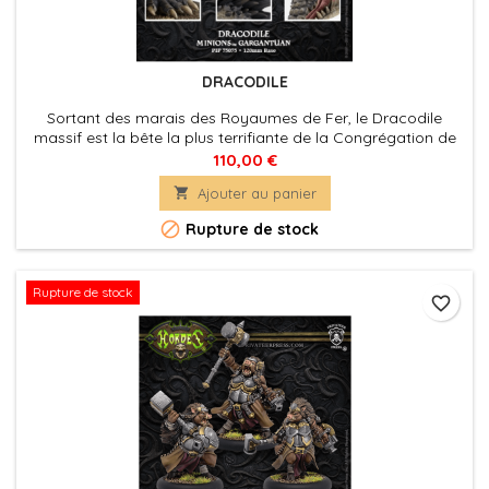
DRACODILE
Sortant des marais des Royaumes de Fer, le Dracodile
massif est la bête la plus terrifiante de la Congrégation de
Blindwater. Le feu de la carabine a peu d'effet sur sa peau
110,00 €
épaisse, chaque écaille ressemblant à un bouclier en acier.

Ajouter au panier

Rupture de stock
Rupture de stock
favorite_border