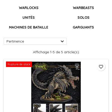
WARLOCKS
WARBEASTS
UNITÉS
SOLOS
MACHINES DE BATAILLE
GARGUANTS

Pertinence
Affichage 1-5 de 5 article(s)
Rupture de stock
favorite_border