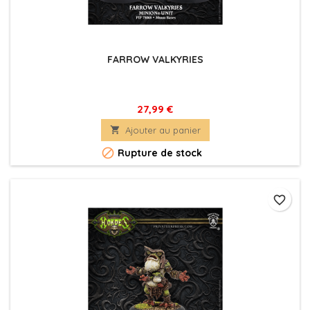
FARROW VALKYRIES
27,99 €

Ajouter au panier

Rupture de stock
favorite_border