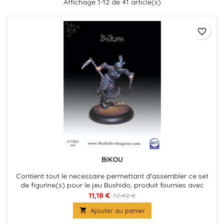
Affichage 1-12 de 41 article(s)
favorite_border
BIKOU
Contient tout le necessaire permettant d'assembler ce set
de figurine(s) pour le jeu Bushido, produit fournies avec
leurs socles en plastique. Figurine(s) à peindre et à
11,18 €
12,42 €
assembler

Ajouter au panier