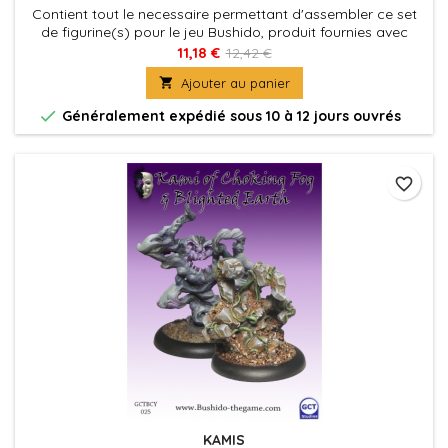
Contient tout le necessaire permettant d'assembler ce set
de figurine(s) pour le jeu Bushido, produit fournies avec
leurs socles en plastique. Figurine(s) à peindre et à
11,18 €
12,42 €
assembler

Ajouter au panier

Généralement expédié sous 10 à 12 jours ouvrés
favorite_border
KAMIS