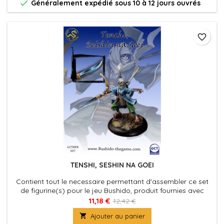

Généralement expédié sous 10 à 12 jours ouvrés
favorite_border
TENSHI, SESHIN NA GOEI
Contient tout le necessaire permettant d'assembler ce set
de figurine(s) pour le jeu Bushido, produit fournies avec
leurs socles en plastique. Figurine(s) à peindre et à
11,18 €
12,42 €
assembler

Ajouter au panier