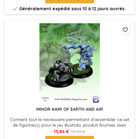

Généralement expédié sous 10 à 12 jours ouvrés
favorite_border
MINOR KAMI OF EARTH AND AIR
Contient tout le necessaire permettant d'assembler ce set
de figurine(s) pour le jeu Bushido, produit fournies avec
leurs socles en plastique. Figurine(s) à peindre et à
13,86 €
15,40 €
assembler