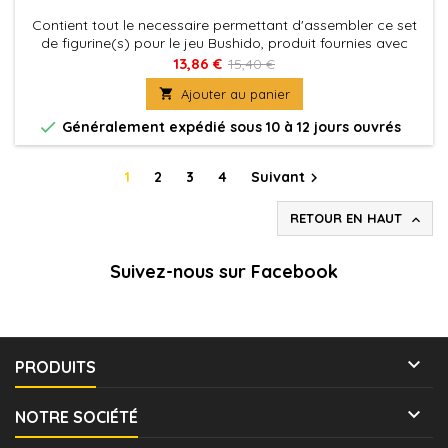
Contient tout le necessaire permettant d'assembler ce set
de figurine(s) pour le jeu Bushido, produit fournies avec
leurs socles en plastique. Figurine(s) à peindre et à
13,86 €
15,40 €
assembler

Ajouter au panier

Généralement expédié sous 10 à 12 jours ouvrés
1
2
3
4
Suivant

RETOUR EN HAUT

Suivez-nous sur Facebook

PRODUITS

NOTRE SOCIÉTÉ