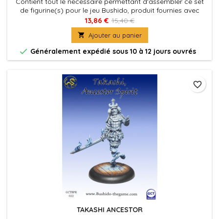
Contient tout le necessaire permettant d'assembler ce set
de figurine(s) pour le jeu Bushido, produit fournies avec
leurs socles en plastique. Figurine(s) à peindre et à
13,86 €
15,40 €
assembler

Ajouter au panier

Généralement expédié sous 10 à 12 jours ouvrés
favorite_border
TAKASHI ANCESTOR