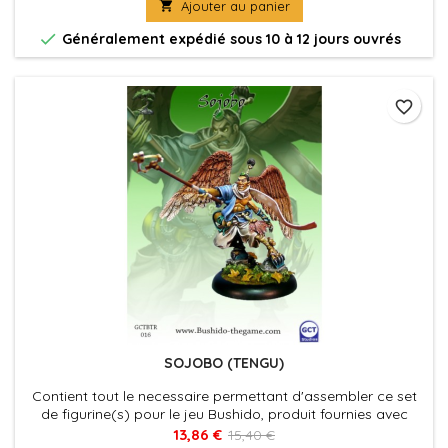

Ajouter au panier

Généralement expédié sous 10 à 12 jours ouvrés
favorite_border
SOJOBO (TENGU)
Contient tout le necessaire permettant d'assembler ce set
de figurine(s) pour le jeu Bushido, produit fournies avec
leurs socles en plastique. Figurine(s) à peindre et à
13,86 €
15,40 €