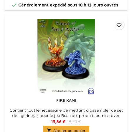

Généralement expédié sous 10 à 12 jours ouvrés
favorite_border
FIRE KAMI
Contient tout le necessaire permettant d'assembler ce set
de figurine(s) pour le jeu Bushido, produit fournies avec
leurs socles en plastique. Figurine(s) à peindre et à
13,86 €
15,40 €
assembler

Ajouter au panier