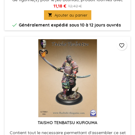
leurs socles en plastique. Figurine(s) à peindre et à
11,18 €
12,42 €
assembler

Ajouter au panier

Généralement expédié sous 10 à 12 jours ouvrés
favorite_border
TAISHO TENBATSU KUROUMA
Contient tout le necessaire permettant d'assembler ce set