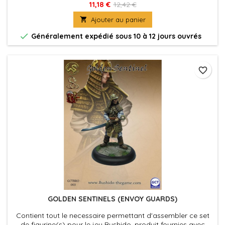
leurs socles en plastique. Figurine(s) à peindre et à
11,18 €
12,42 €
assembler

Ajouter au panier

Généralement expédié sous 10 à 12 jours ouvrés
favorite_border
GOLDEN SENTINELS (ENVOY GUARDS)
Contient tout le necessaire permettant d'assembler ce set
de figurine(s) pour le jeu Bushido, produit fournies avec