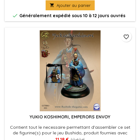
assembler

Ajouter au panier

Généralement expédié sous 10 à 12 jours ouvrés
favorite_border
YUKIO KOSHIMORI, EMPERORS ENVOY
Contient tout le necessaire permettant d'assembler ce set
de figurine(s) pour le jeu Bushido, produit fournies avec
leurs socles en plastique. Figurine(s) à peindre et à
11,18 €
12,42 €