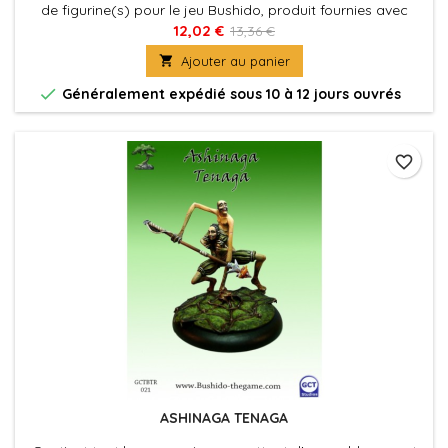
de figurine(s) pour le jeu Bushido, produit fournies avec
leurs socles en plastique. Figurine(s) à peindre et à
12,02 €
13,36 €
assembler

Ajouter au panier

Généralement expédié sous 10 à 12 jours ouvrés
favorite_border
ASHINAGA TENAGA