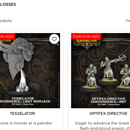
LOSSES
roduits.
Tr
de stock
Rupture de stock
favorite_border
TESSELATOR
OPTIFEX DIRECTIVE
urine à monter et à peindre
Eager to advance the Great
flesh-and-blood priests of