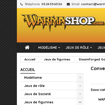
Téléphone:
03.24.59.65.56
Email:
contact@warm
M
(
C
C
add_circle_outline
((
Vou
No
MODÉLISME
JEUX DE RÔLE
JEUX
Accueil
Jeux de figurines
SteamForged Gam
Conve
ACCUEIL
Modélisme
Jeux de rôle
Sous-ca
Jeux de Societé
WAR
Jeux de figurines