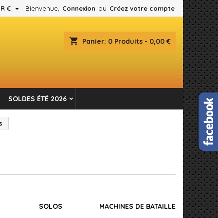

R €
Bienvenue,
Connexion
ou
Créez votre compte
×
×
×
×
shopping_cart
Panier:
0
Produits - 0,00 €
es.
)
n
SOLDES ÉTÉ 2026
s
s
SOLOS
MACHINES DE BATAILLE