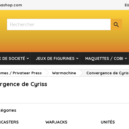
ashop.com
EU
es listes d'envies
(modalTitle))
réer une liste d'envies
onnexion

Créer une nouvelle liste
confirmMessage))
s devez être connecté pour ajouter des produits à votre liste d'envi
m de la liste d'envies
((cancelText))
Annuler
((modalDeleteText)
Connexio
 DE SOCIETÉ
JEUX DE FIGURINES
MAQUETTES / COBI
Annuler
Créer une liste d'envie
es / Privateer Press
Warmachine
Convergence de Cyris
rgence de Cyriss
tégories
CASTERS
WARJACKS
UNITÉS