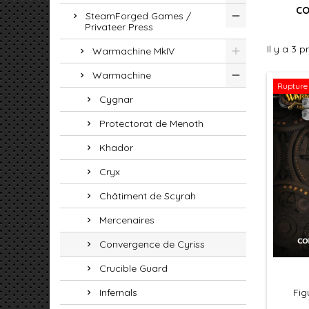
CO
SteamForged Games /
Privateer Press
Il y a 3 p
Warmachine MkIV
Warmachine
Rupture 
Cygnar
Protectorat de Menoth
Khador
Cryx
Châtiment de Scyrah
Mercenaires
Convergence de Cyriss
Crucible Guard
Fig
Infernals