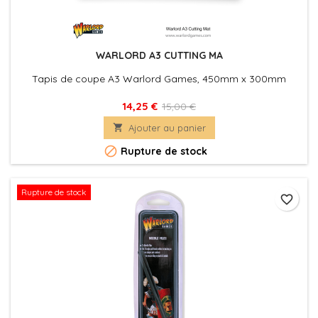
WARLORD A3 CUTTING MA
Tapis de coupe A3 Warlord Games, 450mm x 300mm
14,25 €
15,00 €

Ajouter au panier

Rupture de stock
Rupture de stock
favorite_border