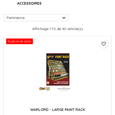
ACCESSOIRES

Pertinence
Affichage 1-12 de 40 article(s)
Rupture de stock
favorite_border
WARLORD - LARGE PAINT RACK