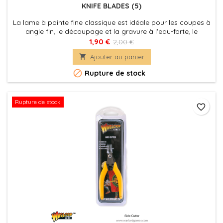
KNIFE BLADES (5)
La lame à pointe fine classique est idéale pour les coupes à
angle fin, le découpage et la gravure à l'eau-forte, le
perçage, l'écaillage, le grattage, le griffage et la taille. Ces
1,90 €
2,00 €
lames fonctionnent avec une variété de matériaux: papier,

Ajouter au panier
carton, plastique, balsa et feuilles. Idéal pour les artisans,
modélisateurs et professionnels

Rupture de stock
Rupture de stock
favorite_border