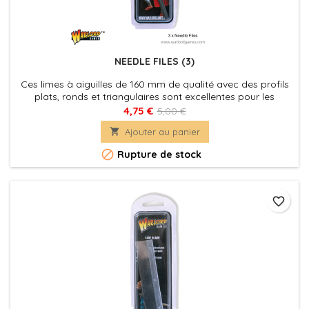
NEEDLE FILES (3)
Ces limes à aiguilles de 160 mm de qualité avec des profils
plats, ronds et triangulaires sont excellentes pour les
travaux de classement précis dans les plastiques et les
4,75 €
5,00 €
métaux.

Ajouter au panier

Rupture de stock
favorite_border