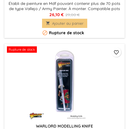
Établi de peinture en Mdf pouvant contenir plus de 70 pots
de type Vallejo / Army Painter. À monter. Compatible pots
citadel
26,10 €
29,00 €

Ajouter au panier

Rupture de stock
Rupture de stock
favorite_border
WARLORD MODELLING KNIFE