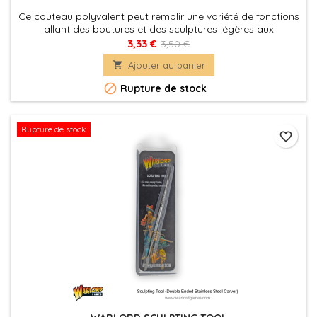
Ce couteau polyvalent peut remplir une variété de fonctions
allant des boutures et des sculptures légères aux
tranchants et découpages soigneux. Parfait pour les
3,33 €
3,50 €
coupes à angle fin.

Ajouter au panier

Rupture de stock
Rupture de stock
favorite_border