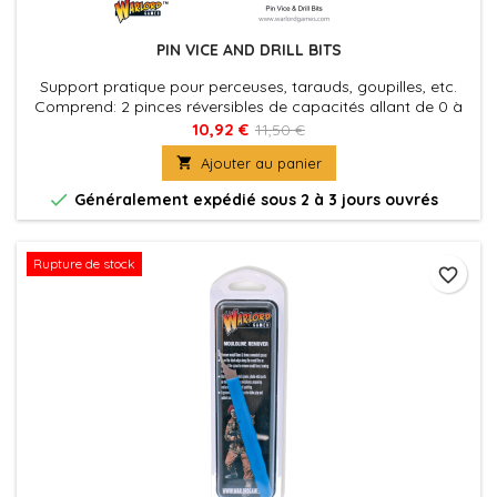
PIN VICE AND DRILL BITS
Support pratique pour perceuses, tarauds, goupilles, etc.
Comprend: 2 pinces réversibles de capacités allant de 0 à
1,2 mm, 1,3 à 2,4 mm, 0,8 à 2,0 mm et 1,8 à 2,9
10,92 €
11,50 €
mm. Comprend une tête pivotante pour plus de confort et

Ajouter au panier
d’efficacité. Livré complet avec 5 forets de 1 mm.

Généralement expédié sous 2 à 3 jours ouvrés
Rupture de stock
favorite_border