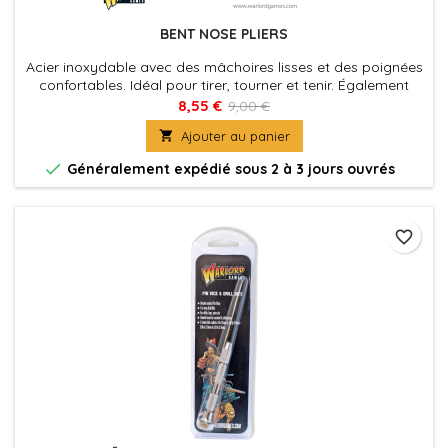
BENT NOSE PLIERS
Acier inoxydable avec des mâchoires lisses et des poignées
confortables. Idéal pour tirer, tourner et tenir. Également
pour atteindre des zones difficiles convenant à la plupart
8,55 €
9,00 €
des applications de modélisation et de loisir.

Ajouter au panier

Généralement expédié sous 2 à 3 jours ouvrés
favorite_border