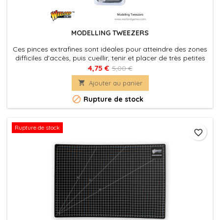
MODELLING TWEEZERS
Ces pinces extrafines sont idéales pour atteindre des zones
difficiles d'accès, puis cueillir, tenir et placer de très petites
pièces et composants avec une grande précision.
4,75 €
5,00 €

Ajouter au panier

Rupture de stock
Rupture de stock
favorite_border