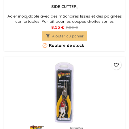
SIDE CUTTER,
Acier inoxydable avec des mâchoires lisses et des poignées
confortables. Parfait pour les coupes droites sur les
modèles en plastique et en métal blanc. Convient à la
8,55 €
9,00 €
plupart des applications de modélisation et de loisirs.

Ajouter au panier

Rupture de stock
favorite_border