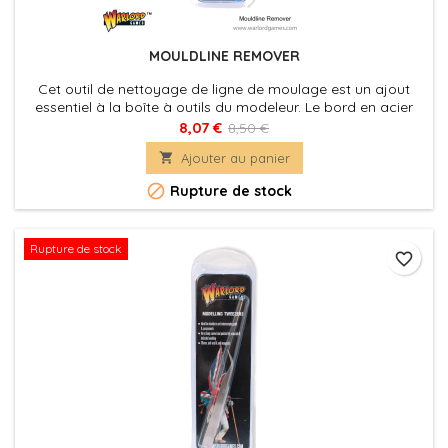
MOULDLINE REMOVER
Cet outil de nettoyage de ligne de moulage est un ajout
essentiel à la boîte à outils du modeleur. Le bord en acier
inoxydable doté d'une poignée ergonomique facilite le
8,07 €
8,50 €
lissage des canaux de coulée ou de moules indésirables

Ajouter au panier
sans endommager la surface du modèle. Excellent pour
préparer les surfaces à la sous-couche

Rupture de stock
Rupture de stock
favorite_border