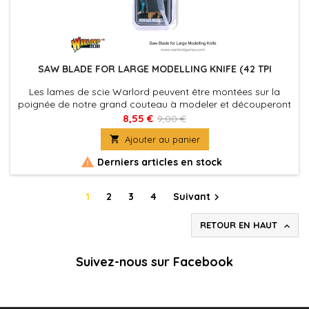
SAW BLADE FOR LARGE MODELLING KNIFE (42 TPI
Les lames de scie Warlord peuvent être montées sur la
poignée de notre grand couteau à modeler et découperont
le plastique rigide et le bois avec une petite section
8,55 €
9,00 €
transversale. Le couteau artisanal à manche en plastique

Ajouter au panier
mesure 115 mm de long et possède une poignée non
enroulable.

Derniers articles en stock
1
2
3
4
Suivant

RETOUR EN HAUT

Suivez-nous sur Facebook