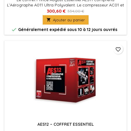
L’Aérographe A011 Ultra Polyvalent. Le compresseur AC01 et
son manomètre pour une pression d’air chiffrée. Et le
300,60 €
334,00 €
matériel qui vous simplifie l’Aérographie : • 1 Support

Ajouter au panier
Aérographes • 1 Ultra Cleaner • 1 Bon de garantie de 3 ans
pour l’Aérographe et le Compresseur.

Généralement expédié sous 10 à 12 jours ouvrés
favorite_border
AES12 – COFFRET ESSENTIEL