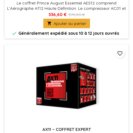
Le coffret Prince August Essentiel AES12 comprend
L’Aérographe A112 Haute Définition. Le compresseur AC01 et
son manomètre pour une pression d’air chiffrée. Et tout le
336,60 €
374,00 €
matériel qui vous simplifie l’Aérographie : • 1 Support

Ajouter au panier
Aérographes • 1 Ultra Cleaner • 1 Bon de garantie de 3 ans
pour l’Aérographe et le Compresseur.

Généralement expédié sous 10 à 12 jours ouvrés
favorite_border
AX11 – COFFRET EXPERT