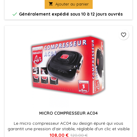

Ajouter au panier

Généralement expédié sous 10 à 12 jours ouvrés
favorite_border
MICRO COMPRESSEUR AC04
Le micro compresseur AC04 au design épuré qui vous
garantit une pression d'air stable, réglable d'un clic et visible
instantanément grâce à ses trois Led. Equipé d’un système
108,00 €
120,00 €