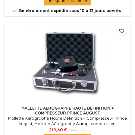

Ajouter au panier

Généralement expédié sous 10 à 12 jours ouvrés
favorite_border
MALLETTE AÉROGRAPHE HAUTE DÉFINITION +
COMPRESSEUR PRINCE AUGUST
Mallette Aérographe Haute Définition + Compresseur Prince
August, Mallette Aérographe &amp; compresseur
219,60 €
244,00 €