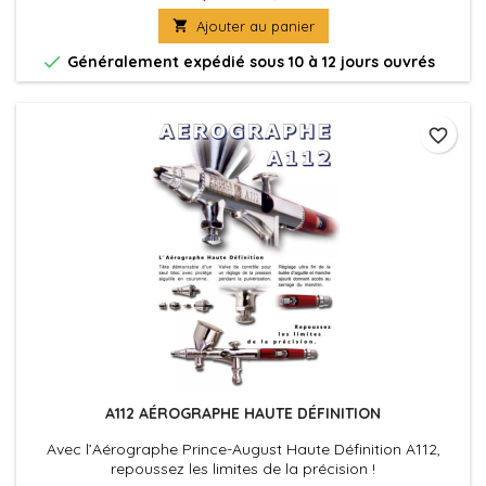
de marche/arrêt automatique, il ne fait tourner le moteur du

Ajouter au panier
compresseur que lorsque vous pressez la gâchette de votre
aérographe.

Généralement expédié sous 10 à 12 jours ouvrés
favorite_border
A112 AÉROGRAPHE HAUTE DÉFINITION
Avec l’Aérographe Prince-August Haute Définition A112,
repoussez les limites de la précision !