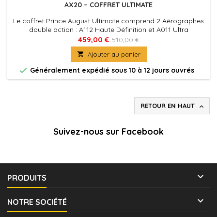
AX20 – COFFRET ULTIMATE
Le coffret Prince August Ultimate comprend 2 Aérographes
double action : A112 Haute Définition et A011 Ultra
Polyvalent OFFERT. Vous trouverez également le
459,00 €
510,00 €
compresseur AC01 et son manomètre pour une pression

Ajouter au panier
d’air chiffrée. Et tout le matériel qui vous simplifie
l’Aérographie : • 1 Support Aérographes • 1 Station de

Généralement expédié sous 10 à 12 jours ouvrés
Nettoyage • 1 Kit de Nettoyage • 1...
RETOUR EN HAUT

Suivez-nous sur Facebook

PRODUITS

NOTRE SOCIÉTÉ