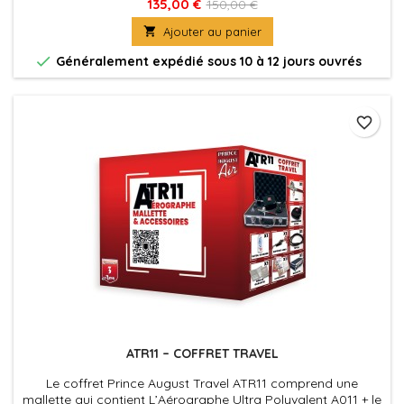
135,00 €
150,00 €

Ajouter au panier

Généralement expédié sous 10 à 12 jours ouvrés
favorite_border
ATR11 – COFFRET TRAVEL
Le coffret Prince August Travel ATR11 comprend une
mallette qui contient L’Aérographe Ultra Polyvalent A011 + le