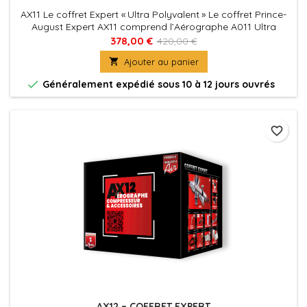
AX11 Le coffret Expert « Ultra Polyvalent » Le coffret Prince-
August Expert AX11 comprend l’Aérographe A011 Ultra
Polyvalent. Vous trouverez également le compresseur AC01
378,00 €
420,00 €
et son manomètre pour une pression d’air chiffrée. Et tout le

Ajouter au panier
matériel qui vous simplifie l’Aérographie : • 1 Support
Aérographes • 1 Station de Nettoyage • 1 Kit de Nettoyage •

Généralement expédié sous 10 à 12 jours ouvrés
1...
favorite_border
AX12 – COFFRET EXPERT