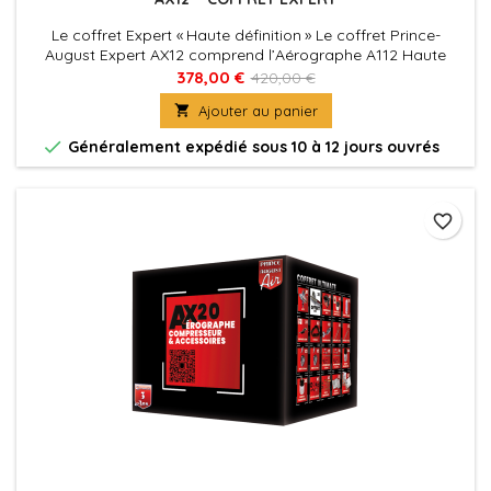
Le coffret Expert « Haute définition » Le coffret Prince-
August Expert AX12 comprend l’Aérographe A112 Haute
Définition. Vous trouverez également le compresseur AC01
378,00 €
420,00 €
et son manomètre pour une pression d’air chiffrée. Et tout le

Ajouter au panier
matériel qui vous simplifie l’Aérographie : • 1 Support
Aérographes • 1 Station de Nettoyage • 1 Kit de Nettoyage •

Généralement expédié sous 10 à 12 jours ouvrés
1 Ultra...
favorite_border