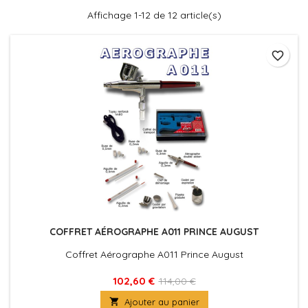
Affichage 1-12 de 12 article(s)
favorite_border
COFFRET AÉROGRAPHE A011 PRINCE AUGUST
Coffret Aérographe A011 Prince August
102,60 €
114,00 €

Ajouter au panier