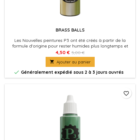
BRASS BALLS
Les Nouvelles peintures P3 ont été créés à partir de la
formule d'origine pour rester humides plus longtemps et
permettre aux peintres de travailler les couleurs plus
4,50 €
5,00 €
facilement sur les figurines. La nouvelle formule des P3 à été

Ajouter au panier
également optimisé au niveau de la charge pigmentaire
afin d'obtenir des couleurs riches et éclatantes, sans perdre

Généralement expédié sous 2 à 3 jours ouvrés
la...
favorite_border