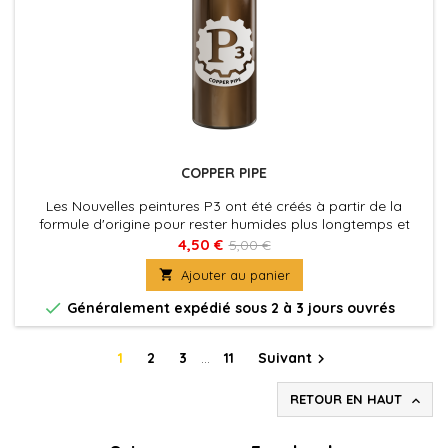
COPPER PIPE
Les Nouvelles peintures P3 ont été créés à partir de la
formule d'origine pour rester humides plus longtemps et
permettre aux peintres de travailler les couleurs plus
4,50 €
5,00 €
facilement sur les figurines. La nouvelle formule des P3 à été

Ajouter au panier
également optimisé au niveau de la charge pigmentaire
afin d'obtenir des couleurs riches et éclatantes, sans perdre

Généralement expédié sous 2 à 3 jours ouvrés
la...
1
2
3
…
11
Suivant

RETOUR EN HAUT
