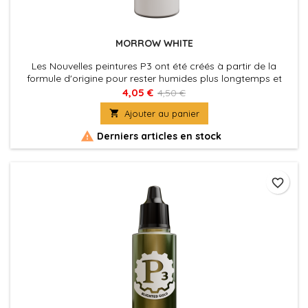
MORROW WHITE
Les Nouvelles peintures P3 ont été créés à partir de la
formule d'origine pour rester humides plus longtemps et
permettre aux peintres de travailler les couleurs plus
4,05 €
4,50 €
facilement sur les figurines. La nouvelle formule des P3 à été

Ajouter au panier
également optimisé au niveau de la charge pigmentaire
afin d'obtenir des couleurs riches et éclatantes, sans perdre

Derniers articles en stock
la...
favorite_border