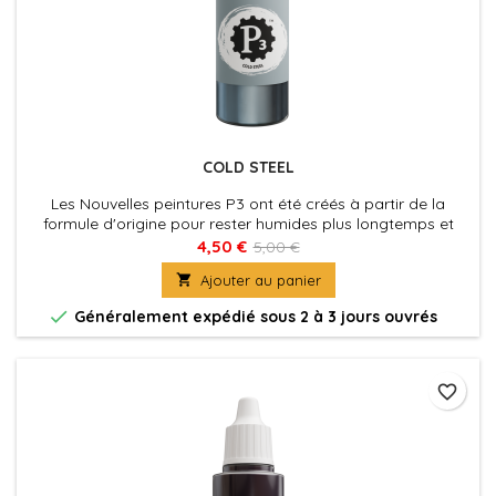
COLD STEEL
Les Nouvelles peintures P3 ont été créés à partir de la
formule d'origine pour rester humides plus longtemps et
permettre aux peintres de travailler les couleurs plus
4,50 €
5,00 €
facilement sur les figurines. La nouvelle formule des P3 à été

Ajouter au panier
également optimisé au niveau de la charge pigmentaire
afin d'obtenir des couleurs riches et éclatantes, sans perdre

Généralement expédié sous 2 à 3 jours ouvrés
la...
favorite_border