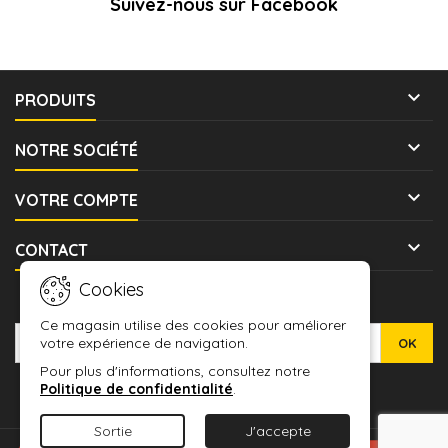
Suivez-nous sur Facebook

PRODUITS

NOTRE SOCIÉTÉ

VOTRE COMPTE

CONTACT
Cookies
LETTRE D'INFORMATIONS
Ce magasin utilise des cookies pour améliorer
votre expérience de navigation.
Pour plus d'informations, consultez notre
Politique de confidentialité
.
Sortie
J'accepte
© Copyright 2026 WARMASHOP - L'ANTRE DES JEUX. All Rights