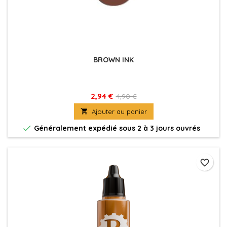
BROWN INK
2,94 €
4,90 €

Ajouter au panier

Généralement expédié sous 2 à 3 jours ouvrés
favorite_border