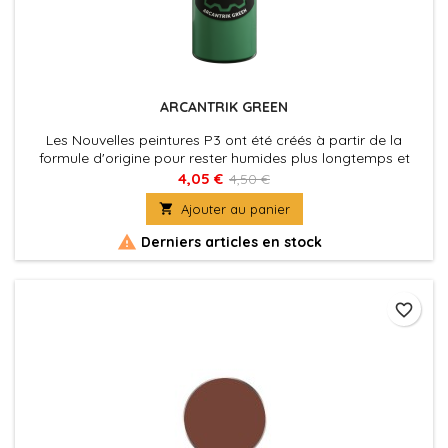
ARCANTRIK GREEN
Les Nouvelles peintures P3 ont été créés à partir de la
formule d'origine pour rester humides plus longtemps et
permettre aux peintres de travailler les couleurs plus
4,05 €
4,50 €
facilement sur les figurines. La nouvelle formule des P3 à été

Ajouter au panier
également optimisé au niveau de la charge pigmentaire
afin d'obtenir des couleurs riches et éclatantes, sans perdre

Derniers articles en stock
la...
favorite_border