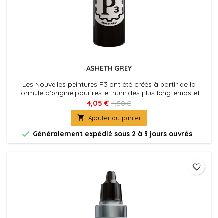
ASHETH GREY
Les Nouvelles peintures P3 ont été créés à partir de la
formule d'origine pour rester humides plus longtemps et
permettre aux peintres de travailler les couleurs plus
4,05 €
4,50 €
facilement sur les figurines. La nouvelle formule des P3 à été

Ajouter au panier
également optimisé au niveau de la charge pigmentaire
afin d'obtenir des couleurs riches et éclatantes, sans perdre

Généralement expédié sous 2 à 3 jours ouvrés
la...
favorite_border