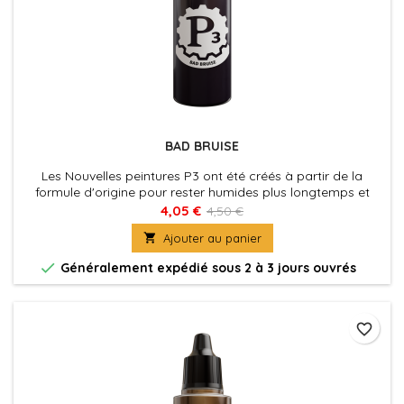
BAD BRUISE
Les Nouvelles peintures P3 ont été créés à partir de la
formule d'origine pour rester humides plus longtemps et
permettre aux peintres de travailler les couleurs plus
4,05 €
4,50 €
facilement sur les figurines. La nouvelle formule des P3 à été

Ajouter au panier
également optimisé au niveau de la charge pigmentaire
afin d'obtenir des couleurs riches et éclatantes, sans perdre

Généralement expédié sous 2 à 3 jours ouvrés
la...
favorite_border