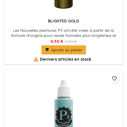
BLIGHTED GOLD
Les Nouvelles peintures P3 ont été créés à partir de la
formule d'origine pour rester humides plus longtemps et
permettre aux peintres de travailler les couleurs plus
4,50 €
5,00 €
facilement sur les figurines. La nouvelle formule des P3 à été

Ajouter au panier
également optimisé au niveau de la charge pigmentaire
afin d'obtenir des couleurs riches et éclatantes, sans perdre

Derniers articles en stock
la...
favorite_border