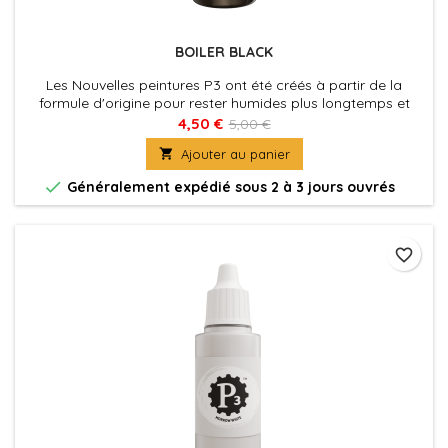
BOILER BLACK
Les Nouvelles peintures P3 ont été créés à partir de la
formule d'origine pour rester humides plus longtemps et
permettre aux peintres de travailler les couleurs plus
4,50 €
5,00 €
facilement sur les figurines. La nouvelle formule des P3 à été

Ajouter au panier
également optimisé au niveau de la charge pigmentaire
afin d'obtenir des couleurs riches et éclatantes, sans perdre

Généralement expédié sous 2 à 3 jours ouvrés
la...
favorite_border