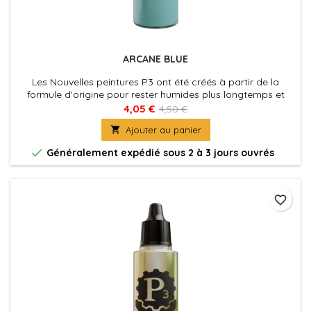
ARCANE BLUE
Les Nouvelles peintures P3 ont été créés à partir de la
formule d'origine pour rester humides plus longtemps et
permettre aux peintres de travailler les couleurs plus
4,05 €
4,50 €
facilement sur les figurines. La nouvelle formule des P3 à été

Ajouter au panier
également optimisé au niveau de la charge pigmentaire
afin d'obtenir des couleurs riches et éclatantes, sans perdre

Généralement expédié sous 2 à 3 jours ouvrés
la...
favorite_border