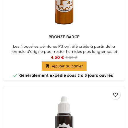
BRONZE BADGE
Les Nouvelles peintures P3 ont été créés à partir de la
formule d'origine pour rester humides plus longtemps et
permettre aux peintres de travailler les couleurs plus
4,50 €
5,00 €
facilement sur les figurines. La nouvelle formule des P3 à été

Ajouter au panier
également optimisé au niveau de la charge pigmentaire
afin d'obtenir des couleurs riches et éclatantes, sans perdre

Généralement expédié sous 2 à 3 jours ouvrés
la...
favorite_border