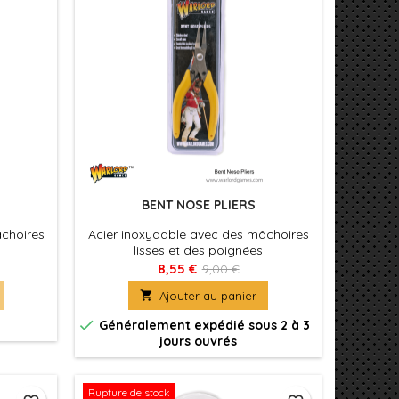
BENT NOSE PLIERS
âchoires
Acier inoxydable avec des mâchoires
lisses et des poignées
s coupes
confortables. Idéal pour tirer, tourner
8,55 €
9,00 €
stique et
et tenir. Également pour atteindre des

Ajouter au panier
 plupart
zones difficiles convenant à la plupart
tion et
des applications de modélisation et

Généralement expédié sous 2 à 3
de loisir.
jours ouvrés
Rupture de stock