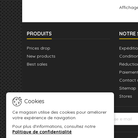
Affichage
PRODUITS
NOTRE 
Prices drop
Expéditio
New products
Conditio
Best sales
Réductio
Paiement
Contact 
Sitemap
Stores
Cookies
Ce magasin utilise des cookies pour améliorer
votre expérience de navigation.
LETTRE D'INFORMATIONS
Pour plus d'informations, consultez notre
Politique de confidentialité
.