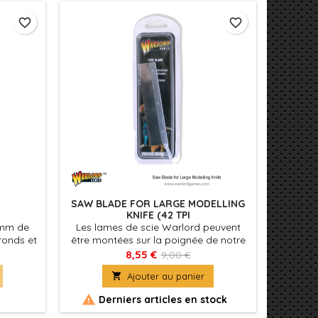
favorite_border
favorite_border
SAW BLADE FOR LARGE MODELLING
KNIFE (42 TPI
0 mm de
Les lames de scie Warlord peuvent
 ronds et
être montées sur la poignée de notre
pour les
grand couteau à modeler et
8,55 €
9,00 €
dans les
découperont le plastique rigide et le

Ajouter au panier
x.
bois avec une petite section
transversale. Le couteau artisanal à

Derniers articles en stock
manche en plastique mesure 115 mm
de long et possède une poignée non