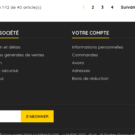
 1-12 de 40 article(s)
1
2
3
4
Suivan
SOCIÉTÉ
VOTRE COMPTE
n et délais
Informations personnelles
ns générales de ventes
Commandes
n
Avoirs
 sécurisé
Adresses
us
Bons de réduction