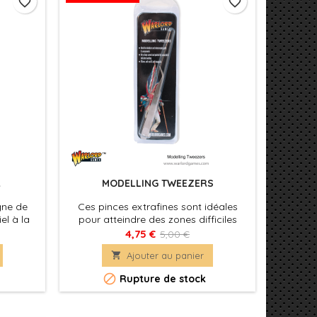
favorite_border
favorite_border
R
MODELLING TWEEZERS
gne de
Ces pinces extrafines sont idéales
el à la
pour atteindre des zones difficiles
 bord en
d'accès, puis cueillir, tenir et placer de
4,75 €
5,00 €
poignée
très petites pièces et composants

Ajouter au panier
age des
avec une grande précision.
oules

Rupture de stock
ger la
t pour
sous-