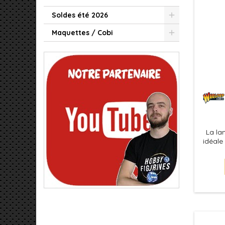
Soldes été 2026
Maquettes / Cobi
La la
idéale
découpa
le perç
gri
fonc
matéri
balsa et
modé