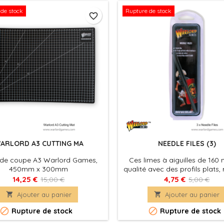
couche
de stock
Rupture de stock
favorite_border
ARLORD A3 CUTTING MA
NEEDLE FILES (3)
 de coupe A3 Warlord Games,
Ces limes à aiguilles de 16
450mm x 300mm
qualité avec des profils plats,
triangulaires sont excellentes 
14,25 €
4,75 €
15,00 €
5,00 €
travaux de classement précis 

Ajouter au panier

Ajouter au panier
plastiques et les métau


Rupture de stock
Rupture de stock