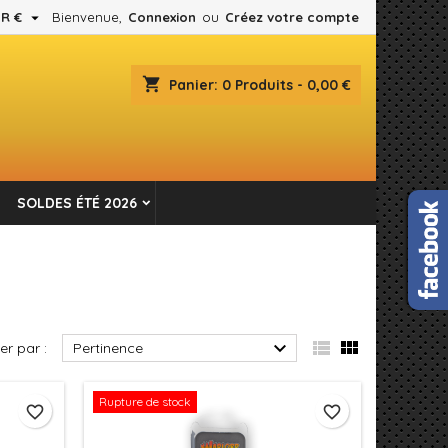

R €
Bienvenue,
Connexion
ou
Créez votre compte
×
×
×
×
shopping_cart
Panier:
0
Produits - 0,00 €
es.
)
n
SOLDES ÉTÉ 2026
s



ier par :
Pertinence
Rupture de stock
favorite_border
favorite_border