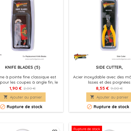
KNIFE BLADES (5)
SIDE CUTTER,
me à pointe fine classique est
Acier inoxydable avec des m
 pour les coupes à angle fin, le
lisses et des poignées
ge et la gravure à l'eau-forte,
confortables. Parfait pour le
1,90 €
8,55 €
2,00 €
9,00 €
age, l'écaillage, le grattage, le
droites sur les modèles en pla

Ajouter au panier

Ajouter au panier
ffage et la taille. Ces lames
en métal blanc. Convient à la
tionnent avec une variété de
des applications de modélisa


Rupture de stock
Rupture de stock
aux: papier, carton, plastique,
de loisirs.
 feuilles. Idéal pour les artisans,
lisateurs et professionnels
Rupture de stock