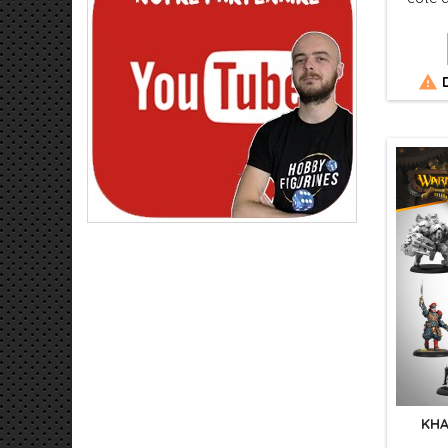
que jo
venge
pour 
huma

D
KHA