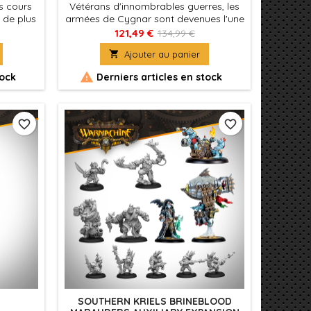
s cours
Vétérans d'innombrables guerres, les
s de plus
armées de Cygnar sont devenues l'une
e Fer, à
des forces combattantes les plus
121,49 €
134,99 €
pour son
élitistes des Royaumes de Fer,

Ajouter au panier
iques
exploitant la puissance des éléments
et leur génie tactique pour remporter

tock
Derniers articles en stock
la victoire.
favorite_border
favorite_border
SOUTHERN KRIELS BRINEBLOOD