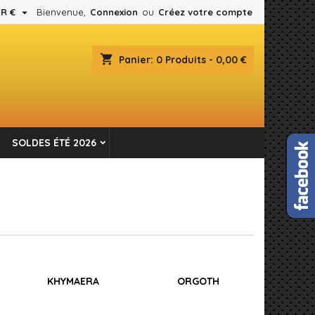

R €
Bienvenue,
Connexion
ou
Créez votre compte
×
×
×
×
shopping_cart
Panier:
0
Produits - 0,00 €
es.
)
n
SOLDES ÉTÉ 2026
s
KHYMAERA
ORGOTH