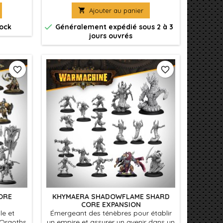
l'univers
Sea Raiders

Ajouter au panier
 set vous
ssentiels

tock
Généralement expédié sous 2 à 3
 armée
jours ouvrés
favorite_border
favorite_border
ORE
KHYMAERA SHADOWFLAME SHARD
CORE EXPANSION
le et
Émergeant des ténèbres pour établir
 Orgoths
un empire et assurer un avenir dans un