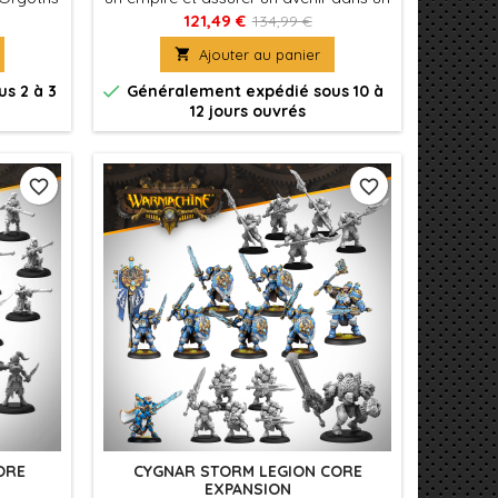
pas pour
monde dangereux, les premiers
121,49 €
134,99 €
 gain
fragments du Shadowflame Shard

Ajouter au panier
he de
sont des éclaireurs et des infiltrés,
se par
dotés d'une ruse et d'une rapidité

s 2 à 3
Généralement expédié sous 10 à
mortelles.
12 jours ouvrés
favorite_border
favorite_border
ORE
CYGNAR STORM LEGION CORE
EXPANSION