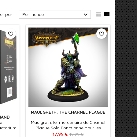



ier par :
Pertinence
favorite_border
favorite_border
MAULGRETH, THE CHARNEL PLAGUE
MAND
e
Maulgreth, le mercenaire de Charnel
ctorium
Plague Solo Fonctionne pour les
ellent
armées Dusk House Kallyss et Orgoth
17,99 €
19,99 €