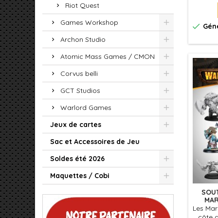
indom
Riot Quest
machin
sauv
Games Workshop

Géné
destin 
Archon Studio
Atomic Mass Games / CMON
Corvus belli
GCT Studios
Warlord Games
Jeux de cartes
Sac et Accessoires de Jeu
Soldes été 2026
Maquettes / Cobi
SOU
MAR
Les Mar
côte 