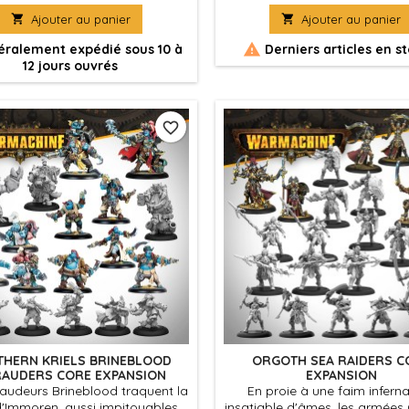
ptables mènent de puissantes
point de départ pour explorer 

Ajouter au panier

Ajouter au panier
es de guerre et des créatures
sombre de la faction Cryx. Ce
ages au combat, forgeant le
fournit les unités et modèles e

ralement expédié sous 10 à
Derniers articles en s
d’Immoren dans les flammes de
pour commander une petite
12 jours ouvrés
la guerre.
Cryx.
favorite_border
THERN KRIELS BRINEBLOOD
ORGOTH SEA RAIDERS C
AUDERS CORE EXPANSION
EXPANSION
audeurs Brineblood traquent la
En proie à une faim inferna
d'Immoren, aussi impitoyables
insatiable d'âmes, les armées