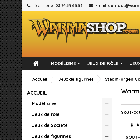
Téléphone:
03.24.59.65.56
Email:
contact@warm
M
(
C
C
add_circle_outline
((
Vou
No
MODÉLISME
JEUX DE RÔLE
JEUX
Accueil
Jeux de figurines
SteamForged Gam
Warma
ACCUEIL
Modélisme
Sous-ca
Jeux de rôle
KHA
Jeux de Societé
Jeux de figurines
SOUTH