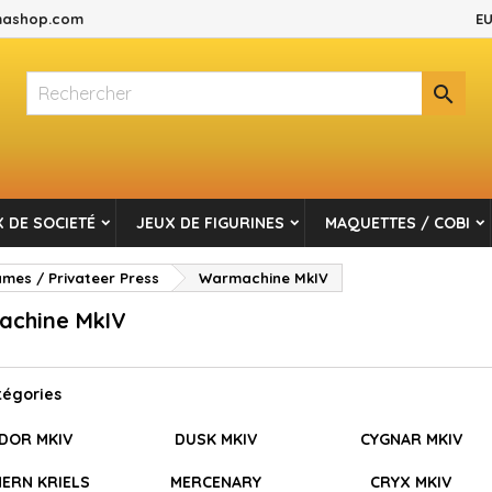
ashop.com
EU
es listes d'envies
(modalTitle))
réer une liste d'envies
onnexion

Créer une nouvelle liste
confirmMessage))
s devez être connecté pour ajouter des produits à votre liste d'envi
m de la liste d'envies
((cancelText))
Annuler
((modalDeleteText)
Connexio
 DE SOCIETÉ
JEUX DE FIGURINES
MAQUETTES / COBI
Annuler
Créer une liste d'envie
es / Privateer Press
Warmachine MkIV
chine MkIV
tégories
DOR MKIV
DUSK MKIV
CYGNAR MKIV
ERN KRIELS
MERCENARY
CRYX MKIV