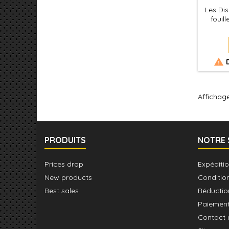
Les Di
fouil
batail
techno
dans 
Discer

D
anciens
la rec
cré
Affichage
PRODUITS
NOTRE 
Prices drop
Expéditio
New products
Conditio
Best sales
Réductio
Paiement
Contact 