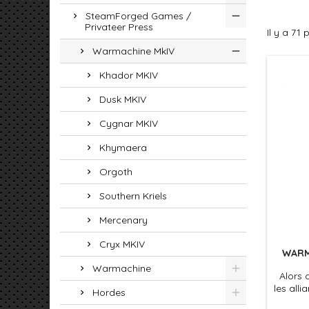
SteamForged Games /
Privateer Press
Il y a 71 
Warmachine MkIV
Khador MKIV
Dusk MKIV
Cygnar MKIV
Khymaera
Orgoth
Southern Kriels
Mercenary
Cryx MKIV
WARM
Warmachine
Alors 
les all
Hordes
im