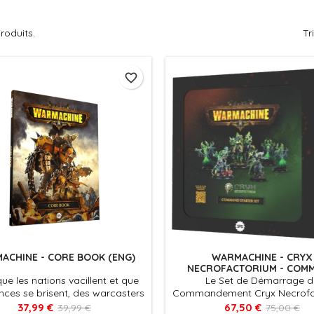
produits.
Tr
favorite_border
ACHINE - CORE BOOK (ENG)
WARMACHINE - CRYX
NECROFACTORIUM - COM
STARTER SET
que les nations vacillent et que
Le Set de Démarrage d
iances se brisent, des warcasters
Commandement Cryx Necrofa
placables et des warlocks
pour Warmachine est un exc
37,99 €
67,50 €
39,99 €
75,00 €