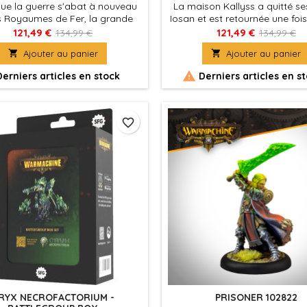
que la guerre s'abat à nouveau
La maison Kallyss a quitté se
es Royaumes de Fer, la grande
Iosan et est retournée une foi
de Khador est en mouvement.
sur les terres des Royaumes d
121,49 €
121,49 €
134,99 €
134,99 €
chez au nom de la Patrie et
la recherche de rédemption 

Ajouter au panier

Ajouter au panier
nissez tous les ennemis qui
peuple condamné, les trag
t son peuple et ses frontières
vaisseaux sans âme…

erniers articles en stock
Derniers articles en s
!
favorite_border
RYX NECROFACTORIUM -
PRISONER 102822