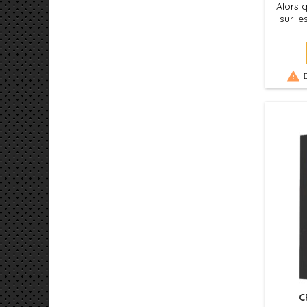
Alors 
sur l
armée 
Mar
pu
menacen

D
C