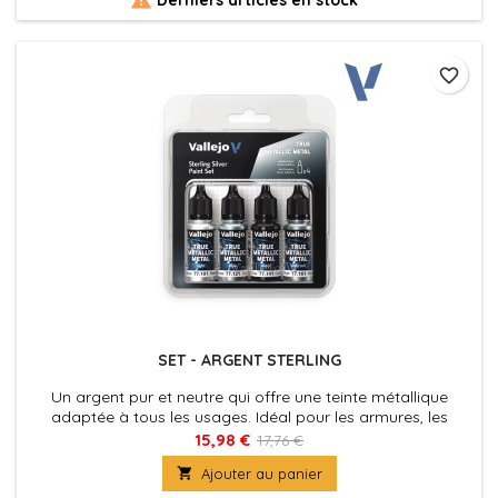
(Shade), 20...
favorite_border
SET - ARGENT STERLING
Un argent pur et neutre qui offre une teinte métallique
adaptée à tous les usages. Idéal pour les armures, les
armes, les machines ou comme base pour mélanger
15,98 €
17,76 €
d'autres couleurs.

Ajouter au panier