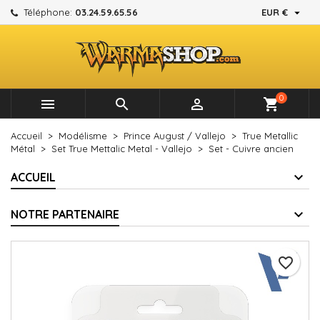

Téléphone:
03.24.59.65.56
EUR €
×
×
×
Mes listes d'envies
Créer une liste d'envies
Connexion
add_circle_outline
Créer une nouvelle liste
Vous devez être connecté pour ajouter des produits à
Nom de la liste d'envies
votre liste d'envies.
0



shopping_cart
Annuler
Connexion
Accueil
Modélisme
Prince August / Vallejo
True Metallic
Annuler
Créer une liste d'envies
Métal
Set True Mettalic Metal - Vallejo
Set - Cuivre ancien
ACCUEIL
NOTRE PARTENAIRE
favorite_border