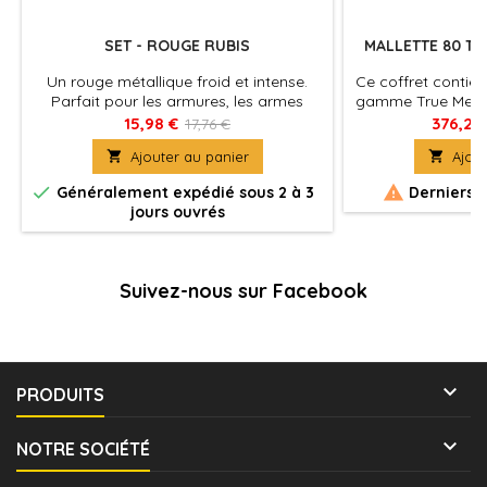
SET - ROUGE RUBIS
MALLETTE 80 TE
M
Un rouge métallique froid et intense.
Ce coffret contien
Parfait pour les armures, les armes
gamme True Metall
magiques, les designs futuristes ou les
20 familles avec l
15,98 €
376,20
17,76 €
détails saisissants. Excellent pour jouer
de teinte, d'écla

Ajouter au panier

Ajout
avec les reflets, les contrastes et les
pour aérograp
effets de lumière.
complet pour le m


Généralement expédié sous 2 à 3
Derniers a
couleurs pour le
jours ouvrés
bases à effet m
ombres satiné
(Shad
Suivez-nous sur Facebook

PRODUITS

NOTRE SOCIÉTÉ