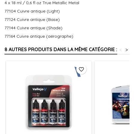
4 x 18 ml / 0,6 fl oz True Metallic Metal
77.104 Cuivre antique (Light)
77.124 Cuivre antique (Base)
77.144 Cuivre antique (Shade)
77.164 Cuivre antique (aérographe)
8 AUTRES PRODUITS DANS LA MÊME CATÉGORIE :
<
>
favorite_border