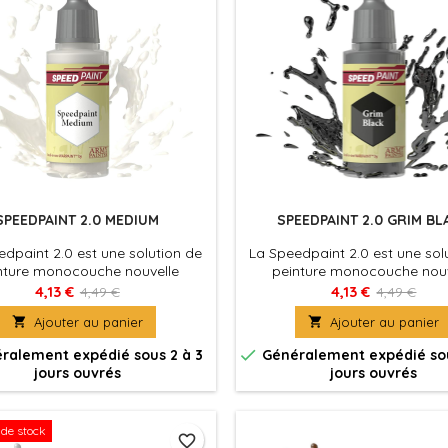
SPEEDPAINT 2.0 MEDIUM
SPEEDPAINT 2.0 GRIM BL
dpaint 2.0 est une solution de
La Speedpaint 2.0 est une sol
nture monocouche nouvelle
peinture monocouche nouv
le. Appliquez simplement une
formule. Appliquez simpleme
4,13 €
4,13 €
4,49 €
4,49 €
de Speedpaint directement sur
couche de Speedpaint directe

Ajouter au panier

Ajouter au panier
figurine et le tour est joué ! La
votre figurine et le tour est j
dpaint produira à la fois un
Speedpaint produira à la fo

ralement expédié sous 2 à 3
Généralement expédié sou
ge, une couleur intense et un
ombrage, une couleur intens
jours ouvrés
jours ouvrés
d'éclaircissement en une seule
effet d'éclaircissement en un
application.
application.
de stock
favorite_border