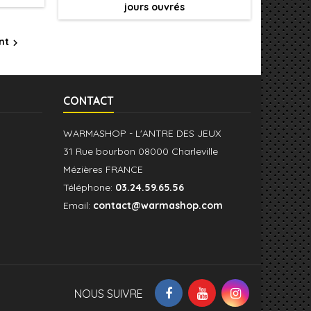
jours ouvrés
e seule
effet d'éclaircissement en une seule
application.
nt

CONTACT
WARMASHOP - L'ANTRE DES JEUX
31 Rue bourbon 08000 Charleville
Mézières FRANCE
Téléphone:
03.24.59.65.56
Email:
contact@warmashop.com
NOUS SUIVRE