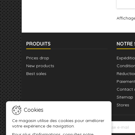
effet 
Affichage
PRODUITS
NOTRE 
Prices drop
Expéditio
New products
Conditio
Best sales
Réductio
Paiement
Contact 
Sitemap
Stores
Cookies
Ce magasin utilise des cookies pour améliorer
votre expérience de navigation.
LETTRE D'INFORMATIONS
Pour plus d'informations, consultez notre