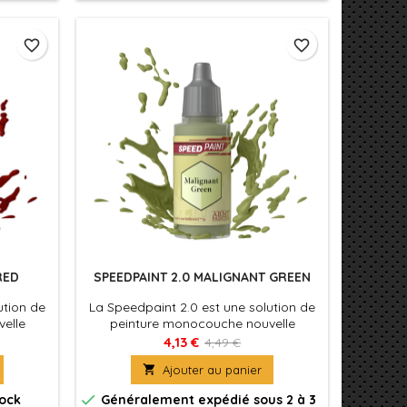
application.
favorite_border
favorite_border
RED
SPEEDPAINT 2.0 MALIGNANT GREEN
ution de
La Speedpaint 2.0 est une solution de
elle
peinture monocouche nouvelle
nt une
formule. Appliquez simplement une
4,13 €
4,49 €
ment sur
couche de Speedpaint directement sur

Ajouter au panier
oué ! La
votre figurine et le tour est joué ! La
is un
Speedpaint produira à la fois un

tock
Généralement expédié sous 2 à 3
e et un
ombrage, une couleur intense et un