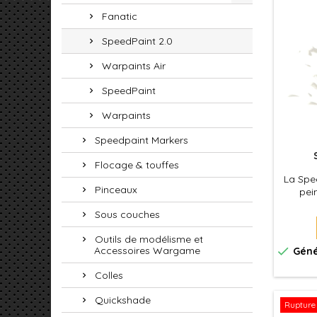
Fanatic
SpeedPaint 2.0
Warpaints Air
SpeedPaint
Warpaints
Speedpaint Markers
Flocage & touffes
La Spee
Pinceaux
pei
formu
Sous couches
couche 
votre 
Outils de modélisme et
Spee

Accessoires Wargame
Géné
ombra
effet 
Colles
Quickshade
Rupture 