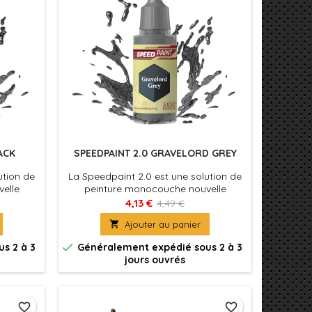
ACK
SPEEDPAINT 2.0 GRAVELORD GREY
ution de
La Speedpaint 2.0 est une solution de
elle
peinture monocouche nouvelle
nt une
formule. Appliquez simplement une
4,13 €
4,49 €
ment sur
couche de Speedpaint directement sur

Ajouter au panier
oué ! La
votre figurine et le tour est joué ! La
is un
Speedpaint produira à la fois un

s 2 à 3
Généralement expédié sous 2 à 3
e et un
ombrage, une couleur intense et un
jours ouvrés
e seule
effet d'éclaircissement en une seule
application.
favorite_border
favorite_border