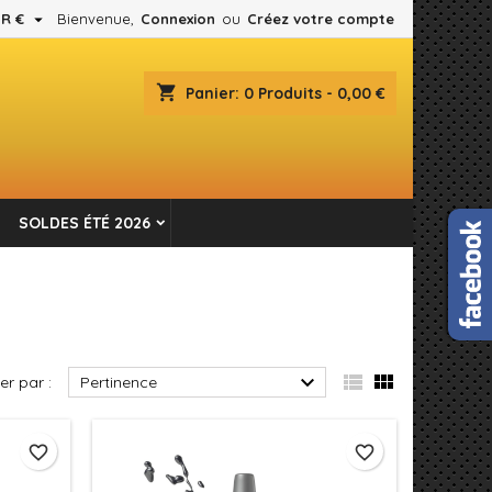

R €
Bienvenue,
Connexion
ou
Créez votre compte
×
×
×
×
shopping_cart
Panier:
0
Produits - 0,00 €
es.
)
n
SOLDES ÉTÉ 2026
s



ier par :
Pertinence
favorite_border
favorite_border