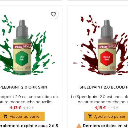
application.
application.
favorite_border
PEEDPAINT 2.0 ORK SKIN
SPEEDPAINT 2.0 BLOOD 
dpaint 2.0 est une solution de
La Speedpaint 2.0 est une sol
nture monocouche nouvelle
peinture monocouche nouv
le. Appliquez simplement une
formule. Appliquez simpleme
4,13 €
4,13 €
4,49 €
4,49 €
de Speedpaint directement sur
couche de Speedpaint directe

Ajouter au panier

Ajouter au panier
figurine et le tour est joué ! La
votre figurine et le tour est j
dpaint produira à la fois un
Speedpaint produira à la fo

ralement expédié sous 2 à 3
Derniers articles en s
ge, une couleur intense et un
ombrage, une couleur intens