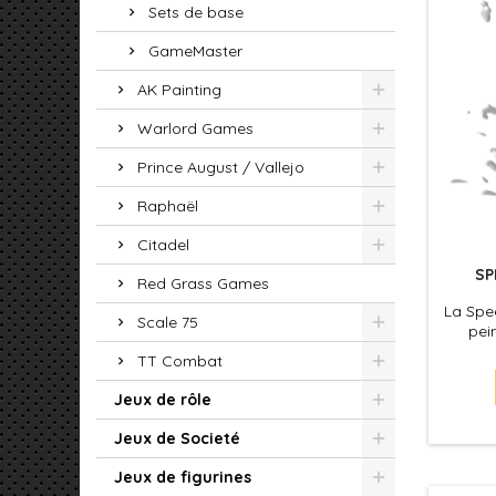
Sets de base
GameMaster
AK Painting
Warlord Games
Prince August / Vallejo
Raphaël
Citadel
SP
Red Grass Games
La Spee
Scale 75
pei
formu
TT Combat
couche 
votre 
Jeux de rôle
Spee
ombra
Jeux de Societé
effet 
Jeux de figurines