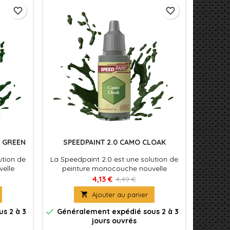
favorite_border
favorite_border
N GREEN
SPEEDPAINT 2.0 CAMO CLOAK
ution de
La Speedpaint 2.0 est une solution de
elle
peinture monocouche nouvelle
nt une
formule. Appliquez simplement une
4,13 €
4,49 €
ment sur
couche de Speedpaint directement sur

Ajouter au panier
oué ! La
votre figurine et le tour est joué ! La
is un
Speedpaint produira à la fois un

s 2 à 3
Généralement expédié sous 2 à 3
e et un
ombrage, une couleur intense et un
jours ouvrés
e seule
effet d'éclaircissement en une seule