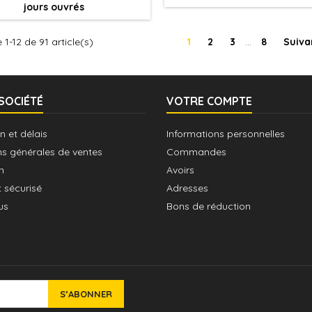
jours ouvrés
d'éclaircissement en une seule
effet d'éclaircissement en un
application.
application.
 1-12 de 91 article(s)
1
2
3
…
8
Suiva
SOCIÉTÉ
VOTRE COMPTE
n et délais
Informations personnelles
ns générales de ventes
Commandes
n
Avoirs
 sécurisé
Adresses
us
Bons de réduction