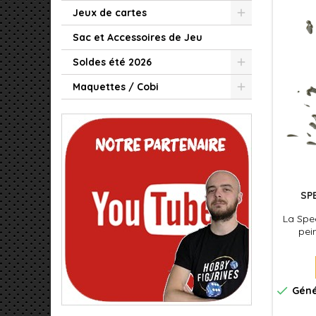
Jeux de cartes
Sac et Accessoires de Jeu
Soldes été 2026
Maquettes / Cobi
SP
La Spee
pei
formu
couche 
votre 
Spee

Géné
ombra
effet 