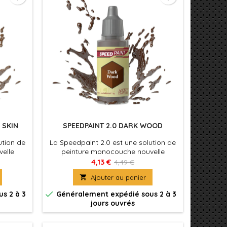
 SKIN
SPEEDPAINT 2.0 DARK WOOD
ution de
La Speedpaint 2.0 est une solution de
elle
peinture monocouche nouvelle
nt une
formule. Appliquez simplement une
4,13 €
4,49 €
ment sur
couche de Speedpaint directement sur

Ajouter au panier
oué ! La
votre figurine et le tour est joué ! La
is un
Speedpaint produira à la fois un

s 2 à 3
Généralement expédié sous 2 à 3
e et un
ombrage, une couleur intense et un
jours ouvrés
e seule
effet d'éclaircissement en une seule
application.