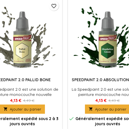
favorite_border
EEDPAINT 2.0 PALLID BONE
SPEEDPAINT 2.0 ABSOLUTIO
dpaint 2.0 est une solution de
La Speedpaint 2.0 est une sol
nture monocouche nouvelle
peinture monocouche nouv
le. Appliquez simplement une
formule. Appliquez simpleme
4,13 €
4,13 €
4,49 €
4,49 €
de Speedpaint directement sur
couche de Speedpaint directe

Ajouter au panier

Ajouter au panier
figurine et le tour est joué ! La
votre figurine et le tour est j
dpaint produira à la fois un
Speedpaint produira à la fo

ralement expédié sous 2 à 3
Généralement expédié sou
ge, une couleur intense et un
ombrage, une couleur intens
jours ouvrés
jours ouvrés
d'éclaircissement en une seule
effet d'éclaircissement en un