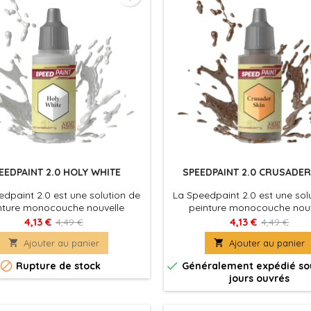
EEDPAINT 2.0 HOLY WHITE
SPEEDPAINT 2.0 CRUSADER
dpaint 2.0 est une solution de
La Speedpaint 2.0 est une sol
nture monocouche nouvelle
peinture monocouche nouv
le. Appliquez simplement une
formule. Appliquez simpleme
4,13 €
4,13 €
4,49 €
4,49 €
de Speedpaint directement sur
couche de Speedpaint directe

Ajouter au panier

Ajouter au panier
figurine et le tour est joué ! La
votre figurine et le tour est j
dpaint produira à la fois un
Speedpaint produira à la fo


Rupture de stock
Généralement expédié sou
ge, une couleur intense et un
ombrage, une couleur intens
jours ouvrés
d'éclaircissement en une seule
effet d'éclaircissement en un
application.
application.