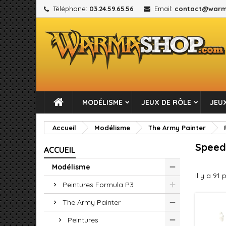
Téléphone:
03.24.59.65.56
Email:
contact@warm
M
(
C
C
add_circle_outline
((
Vou
No
MODÉLISME
JEUX DE RÔLE
JEUX
Accueil
Modélisme
The Army Painter
Speed
ACCUEIL
Modélisme
Il y a 91 
Peintures Formula P3
The Army Painter
Peintures