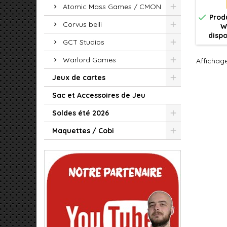
Cette m
Atomic Mass Games / CMON
et

Produ
Corvus belli
W
dispo
GCT Studios
Warlord Games
Affichage
Jeux de cartes
Sac et Accessoires de Jeu
Soldes été 2026
Maquettes / Cobi