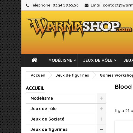
Téléphone:
03.24.59.65.56
Email:
contact@warm
M
(
C
C
add_circle_outline
((
Vou
No
MODÉLISME
JEUX DE RÔLE
JEUX
Accueil
Jeux de figurines
Games Worksho
Blood
ACCUEIL
Modélisme
Jeux de rôle
Il y a 21 
Jeux de Societé
Jeux de figurines