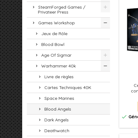
SteamForged Games /
Privateer Press
Games Workshop
Jeux de Rôle
Blood Bowl
Age Of Sigmar
Warhammer 40k
Livre de règles
Ce
Cartes Techniques 40K
com
assemb
Space Marines
Blood Angels

Géné
Dark Angels
Deathwatch