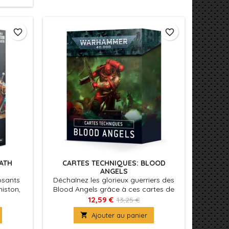
favorite_border
favorite_border
ATH
CARTES TECHNIQUES: BLOOD
ANGELS
osants
Déchaînez les glorieux guerriers des
iston,
Blood Angels grâce à ces cartes de
 avec un
référence pratiques! Ce paquet
12,59 €
13,25 €
0mm.
simplifie et accélère la consultation de

Ajouter au panier
vos règles, pour choisir sans peine les
Stratagèmes et pouvoirs psychiques