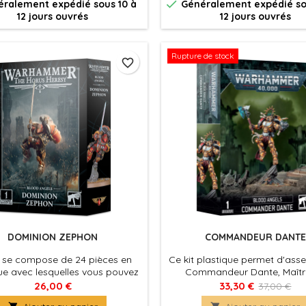

ralement expédié sous 10 à
Généralement expédié so
l Warsuit dans le Codex: Space
12 jours ouvrés
12 jours ouvrés
es. L'Invictor Tactical Warsuit
ussi servir aux armées de Dark
ls, Space Wolves et Blood...
Rupture de stock
favorite_border
DOMINION ZEPHON
COMMANDEUR DANTE
t se compose de 24 pièces en
Ce kit plastique permet d'asse
ue avec lesquelles vous pouvez
Commandeur Dante, Maîtr
ire un Dominion Zephon. Fourni
Chapitre des Blood Ange
26,00 €
33,30 €
37,00 €
1 socle rond Citadel de 40mm.