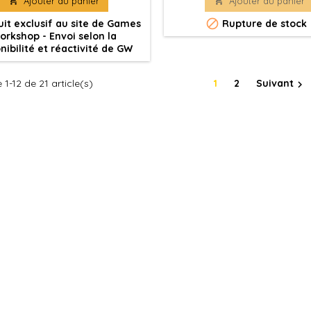

Ajouter au panier

Ajouter au panier
iniature est fournie non peinte
 nécessite un assemblage.

it exclusif au site de Games
Rupture de stock
orkshop - Envoi selon la
nibilité et réactivité de GW
 1-12 de 21 article(s)
1
2
Suivant
