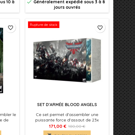

us 10 à
Généralement expédié sous 3 à 8
appropriés lors de vos batailles.
jours ouvrés
Rupture de stock
favorite_border
favorite_border
SET D'ARMÉE BLOOD ANGELS
mbler le
Ce set permet d'assembler une
e de
puissante force d'assaut de 23x
ls.
figurines Citadel utilisables dans les
171,00 €
180,00 €
armées de Blood Angels pour les