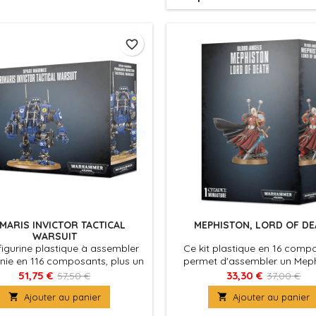
favorite_border
IMARIS INVICTOR TACTICAL
MEPHISTON, LORD OF DE
WARSUIT
figurine plastique à assembler
Ce kit plastique en 16 comp
rnie en 116 composants, plus un
permet d'assembler un Meph
 rond Citadel de 90mm et une
Lord of Death, et il est fourni
51,75 €
33,30 €
57,50 €
37,00 €
che de décalcomanies pour
socle rond Citadel de 4

Ajouter au panier

Ajouter au panier
le Ultramarines. Vous trouverez
règles complètes de l'Invictor