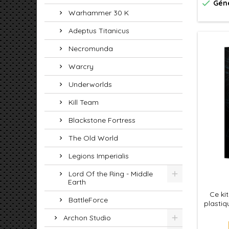

Géné
Tactica
Warhammer 30 K
Marin
peut a
Adeptus Titanicus
Ange
Necromunda
Warcry
Underworlds
Kill Team
Blackstone Fortress
The Old World
Legions Imperialis
Lord Of the Ring - Middle
Earth
Ce ki
BattleForce
plastiq
constru
Archon Studio
avec 