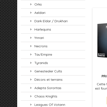
Orks
Aeldari
Dark Eldar / Drukhari
Harlequins
Ynnari
Necrons
Tau'Empire
Tyranids
Genestealer Cults
PR
Décors et terrains
Cette 
Adepta Sororitas
est fou
socle
Chaos Knights
plan
véhicu
Leagues Of Votann
les 