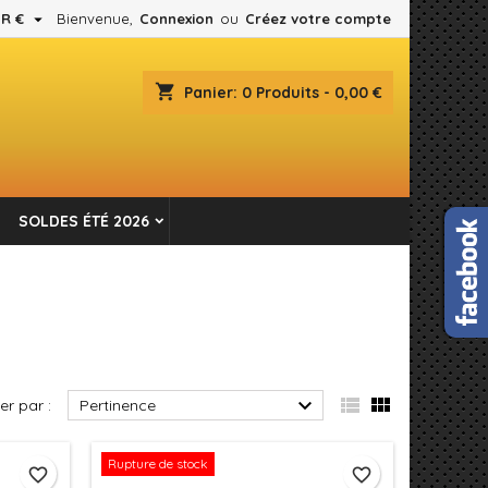

R €
Bienvenue,
Connexion
ou
Créez votre compte
×
×
×
×
shopping_cart
Panier:
0
Produits - 0,00 €
es.
)
n
SOLDES ÉTÉ 2026
s



ier par :
Pertinence
Rupture de stock
favorite_border
favorite_border