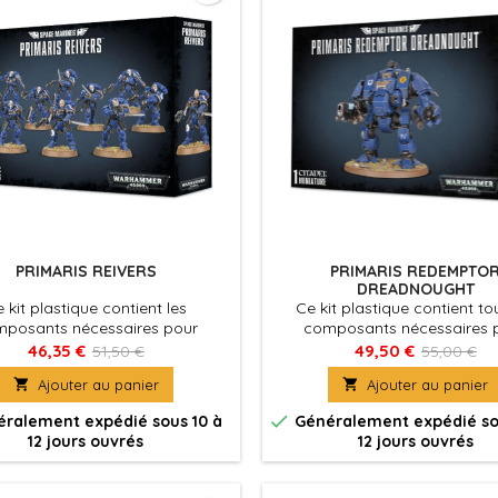
PRIMARIS REIVERS
PRIMARIS REDEMPTO
DREADNOUGHT
 kit plastique contient les
Ce kit plastique contient to
posants nécessaires pour
composants nécessaires 
ler une Primaris Reiver Squad
assembler un Primaris Red
46,35 €
49,50 €
51,50 €
55,00 €
de 10 membres.
Dreadnought. Deux fois plu

Ajouter au panier

Ajouter au panier
qu'un Space Marine Primari
encore plus grand et large 

ralement expédié sous 10 à
Généralement expédié so
Dreadnought standar
12 jours ouvrés
12 jours ouvrés