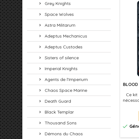
Grey Knights
Space Wolves
Astra Militarum
Adeptus Mechanicus
Adeptus Custodes
Sisters of silence
Imperial Knights
Agents de l’Imperium
BLOOD 
Chaos Space Marine
Ce kit
nécessa
Death Guard
Ange
Dorsau
Black Templar
Thousand Sons

Géné
Démons du Chaos