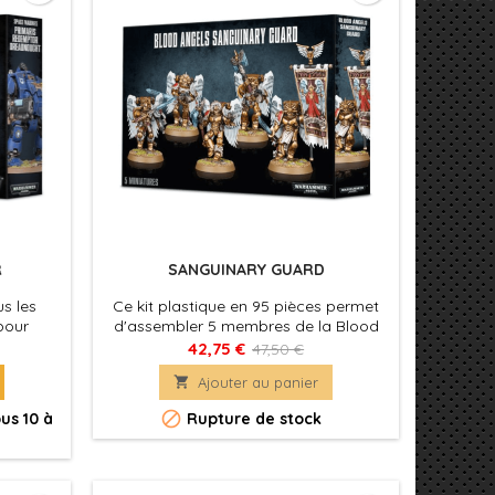
R
SANGUINARY GUARD
us les
Ce kit plastique en 95 pièces permet
pour
d'assembler 5 membres de la Blood
emptor
Angels Sanguinary Guard. Il inclut 15
42,75 €
47,50 €
s haut
têtes différentes

Ajouter au panier
s – et
que le

us 10 à
Rupture de stock
d