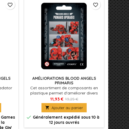
favorite_border
favorite_border
NGELS
AMÉLIORATIONS BLOOD ANGELS
PRIMARIS
edator
Cet assortiment de composants en
plastique permet d'améliorer divers
Space Marines Primaris avec de
11,93 €
13,25 €
l'iconographie et des détails propres

Ajouter au panier
aux Blood Angels. Il comprend 21
composants en tout

de Games
Généralement expédié sous 10 à
 la
12 jours ouvrés
 de GW