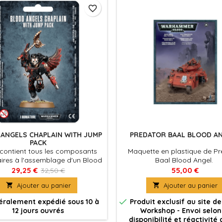
favorite_border
ANGELS CHAPLAIN WITH JUMP
PREDATOR BAAL BLOOD A
PACK
 contient tous les composants
Maquette en plastique de Pr
ires à l'assemblage d'un Blood
Baal Blood Angel.
ls Chaplain avec Réacteurs
29,25 €
55,00 €
32,50 €
x, une figurine à posture fixe.

Ajouter au panier

Ajouter au panier

ralement expédié sous 10 à
Produit exclusif au site 
12 jours ouvrés
Workshop - Envoi selon
disponibilité et réactivité