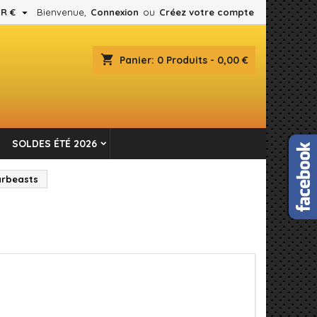

R €
Bienvenue,
Connexion
ou
Créez votre compte
×
×
×
×
shopping_cart
Panier:
0
Produits - 0,00 €
es.
)
n
SOLDES ÉTÉ 2026
s
rbeasts