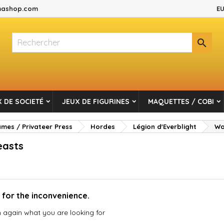
ashop.com
EU
es listes d'envies
(modalTitle))
réer une liste d'envies
onnexion

Créer une nouvelle liste
confirmMessage))
s devez être connecté pour ajouter des produits à votre liste d'envi
m de la liste d'envies
((cancelText))
Annuler
((modalDeleteText)
Connexio
 DE SOCIETÉ
JEUX DE FIGURINES
MAQUETTES / COBI
Annuler
Créer une liste d'envie
es / Privateer Press
Hordes
Légion d'Everblight
Wa
asts
 for the inconvenience.
 again what you are looking for