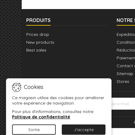
PRODUITS
NOTRE 
Prices drop
Expéditio
New products
Conditio
Best sales
Réductio
Paiement
Contact 
Sitemap
Stores
Cookies
Ce magasin utilise des cookies pour améliorer
votre expérience de navigation.
LETTRE D'INFORMATIONS
Pour plus d'informations, consultez notre
Politique de confidentialité
.
Sortie
J'accepte