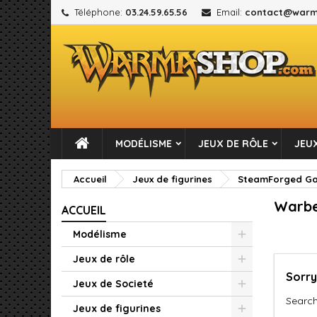
Téléphone:
03.24.59.65.56
Email:
contact@warm
M
(
C
C
add_circle_outline
((
Vou
No
MODÉLISME
JEUX DE RÔLE
JEUX
Accueil
Jeux de figurines
SteamForged Gam
Warbe
ACCUEIL
Modélisme
Jeux de rôle
Sorry
Jeux de Societé
Search
Jeux de figurines