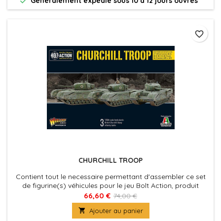

Généralement expédié sous 10 à 12 jours ouvrés
favorite_border
CHURCHILL TROOP
Contient tout le necessaire permettant d'assembler ce set
de figurine(s) véhicules pour le jeu Bolt Action, produit
fournies avec leurs socles. Figurine(s) Véhicule(s) à peindre
66,60 €
74,00 €
et à assembler

Ajouter au panier