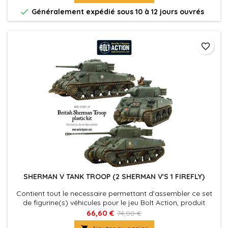

Généralement expédié sous 10 à 12 jours ouvrés
favorite_border
SHERMAN V TANK TROOP (2 SHERMAN V'S 1 FIREFLY)
Contient tout le necessaire permettant d'assembler ce set
de figurine(s) véhicules pour le jeu Bolt Action, produit
fournies avec leurs socles. Figurine(s) Véhicule(s) à peindre
66,60 €
74,00 €
et à assembler