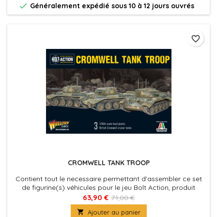

Généralement expédié sous 10 à 12 jours ouvrés
favorite_border
CROMWELL TANK TROOP
Contient tout le necessaire permettant d'assembler ce set
de figurine(s) véhicules pour le jeu Bolt Action, produit
fournies avec leurs socles. Figurine(s) Véhicule(s) à peindre
63,90 €
71,00 €
et à assembler

Ajouter au panier