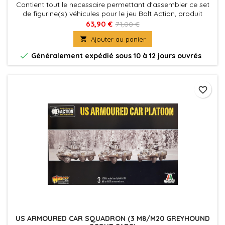
Contient tout le necessaire permettant d'assembler ce set
de figurine(s) véhicules pour le jeu Bolt Action, produit
fournies avec leurs socles. Figurine(s) Véhicule(s) à peindre
63,90 €
71,00 €
et à assembler

Ajouter au panier

Généralement expédié sous 10 à 12 jours ouvrés
favorite_border
US ARMOURED CAR SQUADRON (3 M8/M20 GREYHOUND