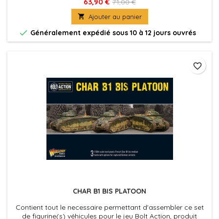
fournies avec leurs socles. Figurine(s) Véhicule(s) à peindre
63,90 €
71,00 €
et à assembler

Ajouter au panier

Généralement expédié sous 10 à 12 jours ouvrés
favorite_border
CHAR B1 BIS PLATOON
Contient tout le necessaire permettant d'assembler ce set
de figurine(s) véhicules pour le jeu Bolt Action, produit