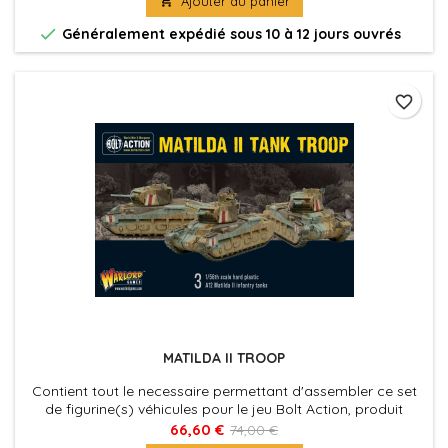

Ajouter au panier

Généralement expédié sous 10 à 12 jours ouvrés
favorite_border
MATILDA II TROOP
Contient tout le necessaire permettant d'assembler ce set
de figurine(s) véhicules pour le jeu Bolt Action, produit
fournies avec leurs socles. Figurine(s) Véhicule(s) à peindre
66,60 €
74,00 €
et à assembler