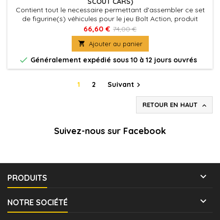
SCOUT CARS)
Contient tout le necessaire permettant d'assembler ce set
de figurine(s) véhicules pour le jeu Bolt Action, produit
fournies avec leurs socles. Figurine(s) Véhicule(s) à peindre
66,60 €
74,00 €
et à assembler

Ajouter au panier

Généralement expédié sous 10 à 12 jours ouvrés
1
2
Suivant

RETOUR EN HAUT

Suivez-nous sur Facebook

PRODUITS

NOTRE SOCIÉTÉ