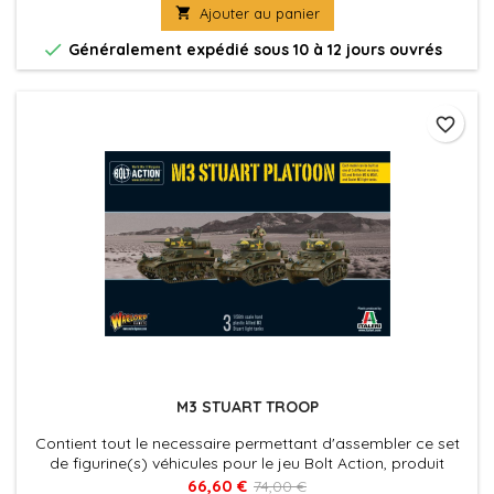

Ajouter au panier

Généralement expédié sous 10 à 12 jours ouvrés
favorite_border
M3 STUART TROOP
Contient tout le necessaire permettant d'assembler ce set
de figurine(s) véhicules pour le jeu Bolt Action, produit
fournies avec leurs socles. Figurine(s) Véhicule(s) à peindre
66,60 €
74,00 €