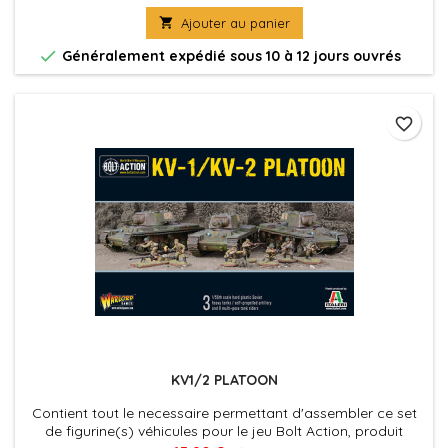
et à assembler

Ajouter au panier

Généralement expédié sous 10 à 12 jours ouvrés
favorite_border
KV1/2 PLATOON
Contient tout le necessaire permettant d'assembler ce set
de figurine(s) véhicules pour le jeu Bolt Action, produit