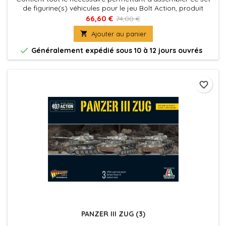
de figurine(s) véhicules pour le jeu Bolt Action, produit
fournies avec leurs socles. Figurine(s) Véhicule(s) à peindre
66,60 €
74,00 €
et à assembler

Ajouter au panier

Généralement expédié sous 10 à 12 jours ouvrés
favorite_border
PANZER III ZUG (3)