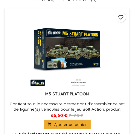
favorite_border
M5 STUART PLATOON
Contient tout le necessaire permettant d'assembler ce set
de figurine(s) véhicules pour le jeu Bolt Action, produit
fournies avec leurs socles. Figurine(s) Véhicule(s) à peindre
66,60 €
74,00 €
et à assembler

Ajouter au panier