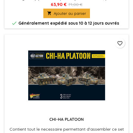
fournies avec leurs socles. Figurine(s) Véhicule(s) à peindre
63,90 €
71,00 €
et à assembler

Ajouter au panier

Généralement expédié sous 10 à 12 jours ouvrés
favorite_border
CHI-HA PLATOON
Contient tout le necessaire permettant d'assembler ce set