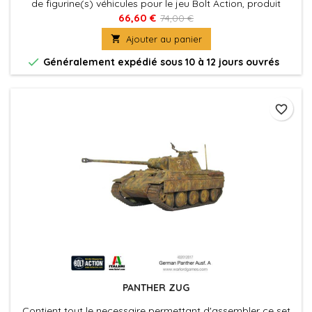
de figurine(s) véhicules pour le jeu Bolt Action, produit
fournies avec leurs socles. Figurine(s) Véhicule(s) à peindre
66,60 €
74,00 €
et à assembler

Ajouter au panier

Généralement expédié sous 10 à 12 jours ouvrés
favorite_border
PANTHER ZUG
Contient tout le necessaire permettant d'assembler ce set