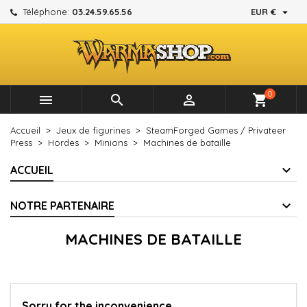

Téléphone:
03.24.59.65.56
EUR €
×
×
×
×
Mes listes d'envies
((modalTitle))
Créer une liste d'envies
Connexion
add_circle_outline
Créer une nouvelle liste
((confirmMessage))
Vous devez être connecté pour ajouter des produits à
Nom de la liste d'envies
votre liste d'envies.
0



shopping_cart
((cancelText))
((modalDeleteText))
Annuler
Connexion
Accueil
Jeux de figurines
SteamForged Games / Privateer
Annuler
Créer une liste d'envies
Press
Hordes
Minions
Machines de bataille
ACCUEIL
NOTRE PARTENAIRE
MACHINES DE BATAILLE
Sorry for the inconvenience.