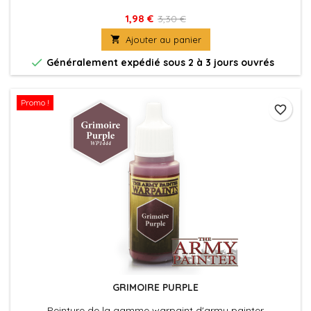
1,98 €
3,30 €

Ajouter au panier

Généralement expédié sous 2 à 3 jours ouvrés
Promo !
favorite_border
GRIMOIRE PURPLE
Peinture de la gamme warpaint d'army painter