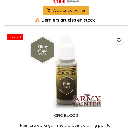
1,98 €
3,30 €

Ajouter au panier

Derniers articles en stock
Promo !
favorite_border
ORC BLOOD
Peinture de la gamme warpaint d'army painter