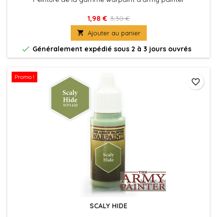
1,98 €
3,30 €

Ajouter au panier

Généralement expédié sous 2 à 3 jours ouvrés
Promo !
favorite_border
SCALY HIDE