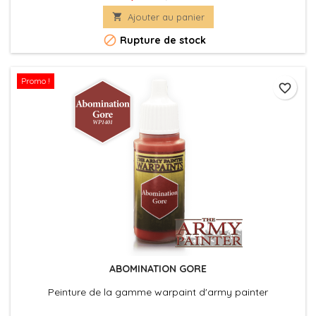

Ajouter au panier

Rupture de stock
Promo !
favorite_border
ABOMINATION GORE
Peinture de la gamme warpaint d'army painter