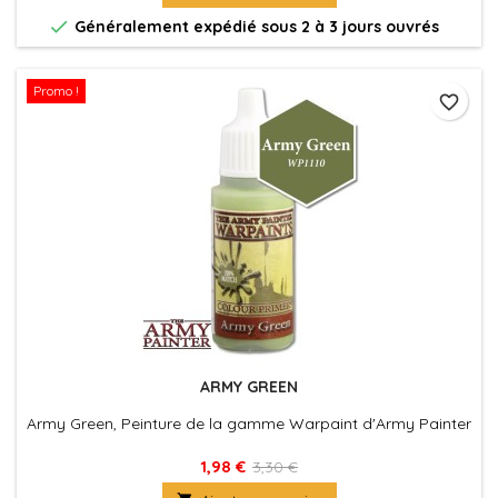

Généralement expédié sous 2 à 3 jours ouvrés
Promo !
favorite_border
ARMY GREEN
Army Green, Peinture de la gamme Warpaint d'Army Painter
1,98 €
3,30 €