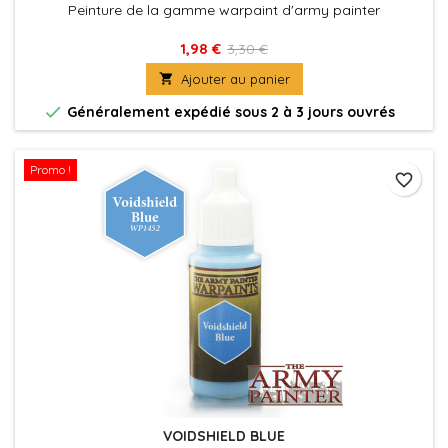
Peinture de la gamme warpaint d'army painter
1,98 €
3,30 €

Ajouter au panier

Généralement expédié sous 2 à 3 jours ouvrés
Promo !
favorite_border
VOIDSHIELD BLUE