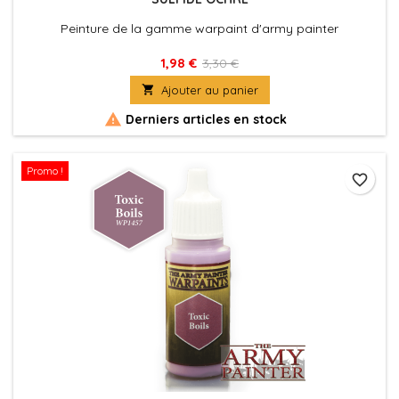
Peinture de la gamme warpaint d'army painter
1,98 €
3,30 €

Ajouter au panier

Derniers articles en stock
Promo !
favorite_border