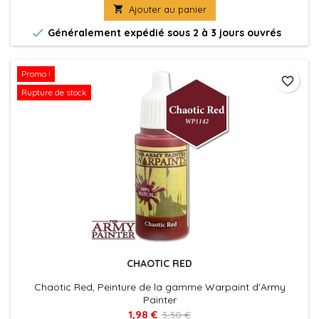

Ajouter au panier

Généralement expédié sous 2 à 3 jours ouvrés
Promo !
favorite_border
Rupture de stock
CHAOTIC RED
Chaotic Red, Peinture de la gamme Warpaint d'Army
Painter
1,98 €
3,30 €