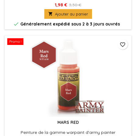
1,98 €
3,30 €

Ajouter au panier

Généralement expédié sous 2 à 3 jours ouvrés
Promo !
favorite_border
MARS RED
Peinture de la gamme warpaint d'army painter