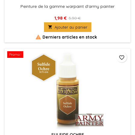
Peinture de la gamme warpaint d'army painter
1,98 €
3,30 €

Ajouter au panier

Derniers articles en stock
Promo !
favorite_border
SULFIDE OCHRE