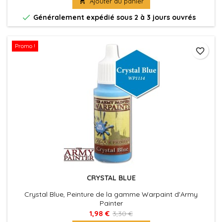

Ajouter au panier

Généralement expédié sous 2 à 3 jours ouvrés
Promo !
favorite_border
CRYSTAL BLUE
Crystal Blue, Peinture de la gamme Warpaint d'Army
Painter
1,98 €
3,30 €