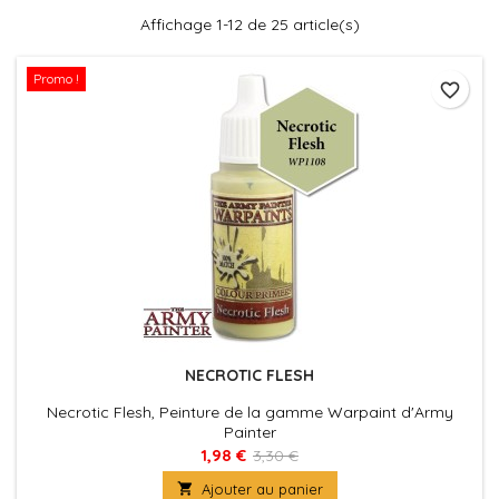
Affichage 1-12 de 25 article(s)
Promo !
favorite_border
NECROTIC FLESH
Necrotic Flesh, Peinture de la gamme Warpaint d'Army
Painter
1,98 €
3,30 €

Ajouter au panier