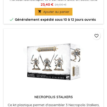
Citadel de 32mm.
23,40 €
26,00 €

Ajouter au panier

Généralement expédié sous 10 à 12 jours ouvrés
favorite_border
NECROPOLIS STALKERS
Ce kit plastique permet d'assembler 3 Necropolis Stalkers,