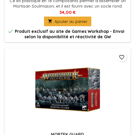
Ce kit plastique en 18 composants permet d'assembler un
Mortisan Soulmason, et il est fourni avec un socle rond
Citadel de 40mm.
34,00 €

Ajouter au panier

Produit exclusif au site de Games Workshop - Envoi
selon la disponibilité et réactivité de GW
favorite_border
MORTEK GUARD