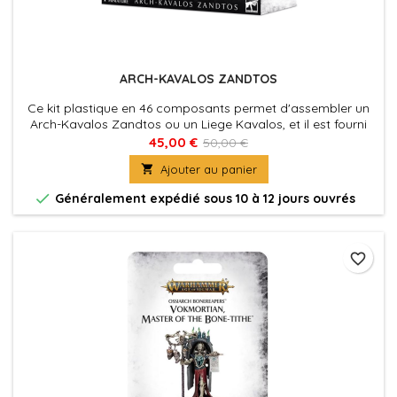
ARCH-KAVALOS ZANDTOS
Ce kit plastique en 46 composants permet d'assembler un
Arch-Kavalos Zandtos ou un Liege Kavalos, et il est fourni
avec un socle rond Citadel de 80mm.
45,00 €
50,00 €

Ajouter au panier

Généralement expédié sous 10 à 12 jours ouvrés
favorite_border