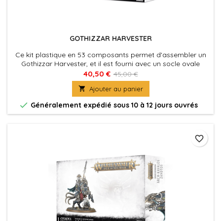
GOTHIZZAR HARVESTER
Ce kit plastique en 53 composants permet d'assembler un
Gothizzar Harvester, et il est fourni avec un socle ovale
Citadel de 105mm.
40,50 €
45,00 €

Ajouter au panier

Généralement expédié sous 10 à 12 jours ouvrés
favorite_border