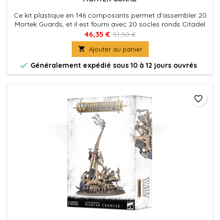
Ce kit plastique en 146 composants permet d'assembler 20
Mortek Guards, et il est fourni avec 20 socles ronds Citadel
de 25mm.
46,35 €
51,50 €

Ajouter au panier

Généralement expédié sous 10 à 12 jours ouvrés
favorite_border