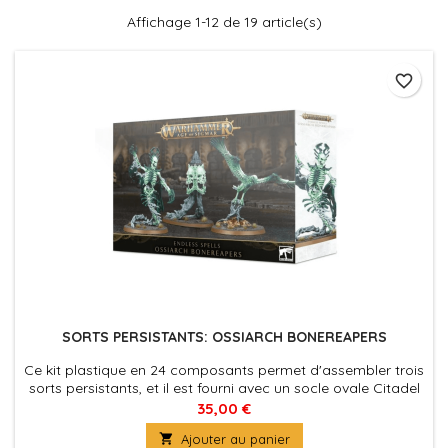
Affichage 1-12 de 19 article(s)
favorite_border
SORTS PERSISTANTS: OSSIARCH BONEREAPERS
Ce kit plastique en 24 composants permet d'assembler trois
sorts persistants, et il est fourni avec un socle ovale Citadel
de 90mm plus deux socles ovales Citadel de 60mm.
35,00 €

Ajouter au panier