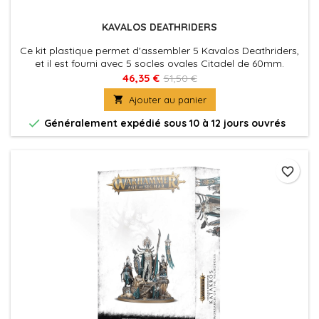
KAVALOS DEATHRIDERS
Ce kit plastique permet d'assembler 5 Kavalos Deathriders,
et il est fourni avec 5 socles ovales Citadel de 60mm.
46,35 €
51,50 €

Ajouter au panier

Généralement expédié sous 10 à 12 jours ouvrés
favorite_border