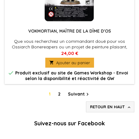
VOKMORTIAN, MAÎTRE DE LA DÎME D'OS
Que vous recherchiez un commandant doué pour vos
Ossiarch Bonereapers ou un projet de peinture plaisant,
Vokmortian, Maître de la Dîme d'Os est la figurine qu'il vous
24,00 €
faut. Sur le terrain, Vokmortian peut tuer instantanément

Ajouter au panier
son ennemi d'un simple toucher (sans rire, lisez seulement
sa charte d'unité!) tout en entravant les efforts des Sorciers

Produit exclusif au site de Games Workshop - Envoi
adverses.
selon la disponibilité et réactivité de GW
1
2
Suivant

RETOUR EN HAUT

Suivez-nous sur Facebook