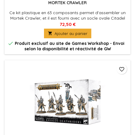
MORTEK CRAWLER
Ce kit plastique en 63 composants permet d'assembler un
Mortek Crawler, et il est fourni avec un socle ovale Citadel
de 170mm.
72,50 €

Ajouter au panier

Produit exclusif au site de Games Workshop - Envoi
selon la disponibilité et réactivité de GW
favorite_border