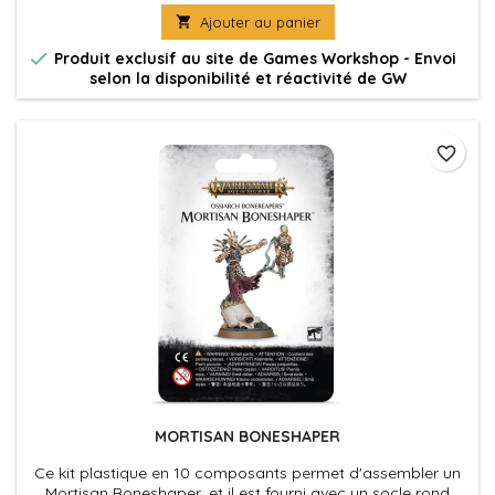

Ajouter au panier

Produit exclusif au site de Games Workshop - Envoi
selon la disponibilité et réactivité de GW
favorite_border
MORTISAN BONESHAPER
Ce kit plastique en 10 composants permet d'assembler un
Mortisan Boneshaper, et il est fourni avec un socle rond