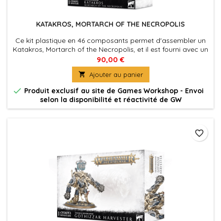
KATAKROS, MORTARCH OF THE NECROPOLIS
Ce kit plastique en 46 composants permet d'assembler un
Katakros, Mortarch of the Necropolis, et il est fourni avec un
socle ovale Citadel de 120mm.
90,00 €

Ajouter au panier

Produit exclusif au site de Games Workshop - Envoi
selon la disponibilité et réactivité de GW
favorite_border