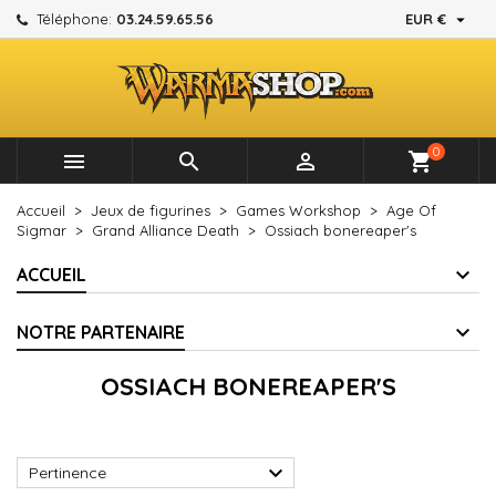

Téléphone:
03.24.59.65.56
EUR €
×
×
×
×
Mes listes d'envies
((modalTitle))
Créer une liste d'envies
Connexion
add_circle_outline
Créer une nouvelle liste
((confirmMessage))
Vous devez être connecté pour ajouter des produits à
Nom de la liste d'envies
votre liste d'envies.
0



shopping_cart
((cancelText))
((modalDeleteText))
Annuler
Connexion
Accueil
Jeux de figurines
Games Workshop
Age Of
Annuler
Créer une liste d'envies
Sigmar
Grand Alliance Death
Ossiach bonereaper's
ACCUEIL
NOTRE PARTENAIRE
OSSIACH BONEREAPER'S

Pertinence