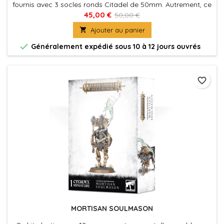
fournis avec 3 socles ronds Citadel de 50mm. Autrement, ce
kit peut s'assembler sous la forme de 3 Immortis Guard.
45,00 €
50,00 €

Ajouter au panier

Généralement expédié sous 10 à 12 jours ouvrés
favorite_border
MORTISAN SOULMASON