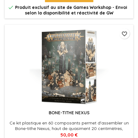

Produit exclusif au site de Games Workshop - Envoi
selon la disponibilité et réactivité de GW
favorite_border
BONE-TITHE NEXUS
Ce kit plastique en 60 composants permet d'assembler un
Bone-tithe Nexus, haut de quasiment 20 centimètres,
presque la taille de Nagash en personne!
50,00 €