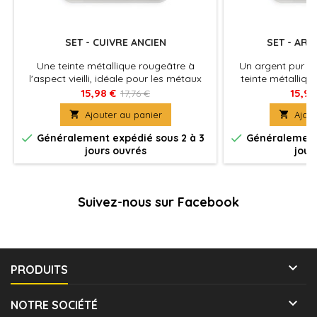
SET - CUIVRE ANCIEN
SET - ARG
Une teinte métallique rougeâtre à
Un argent pur et
l'aspect vieilli, idéale pour les métaux
teinte métalliqu
usés, les reliques ou en complément de
usages. Idéal p
15,98 €
15,98
17,76 €
l'or.
armes, les mach

Ajouter au panier

Ajout
pour mélanger 


Généralement expédié sous 2 à 3
Généralement 
jours ouvrés
jour
Suivez-nous sur Facebook

PRODUITS

NOTRE SOCIÉTÉ