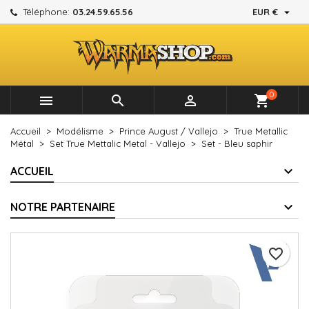

Téléphone:
03.24.59.65.56
EUR €
×
×
×
Mes listes d'envies
Créer une liste d'envies
Connexion
add_circle_outline
Créer une nouvelle liste
Vous devez être connecté pour ajouter des produits à
Nom de la liste d'envies
votre liste d'envies.
0



shopping_cart
Annuler
Connexion
Accueil
Modélisme
Prince August / Vallejo
True Metallic
Annuler
Créer une liste d'envies
Métal
Set True Mettalic Metal - Vallejo
Set - Bleu saphir
ACCUEIL
NOTRE PARTENAIRE
favorite_border