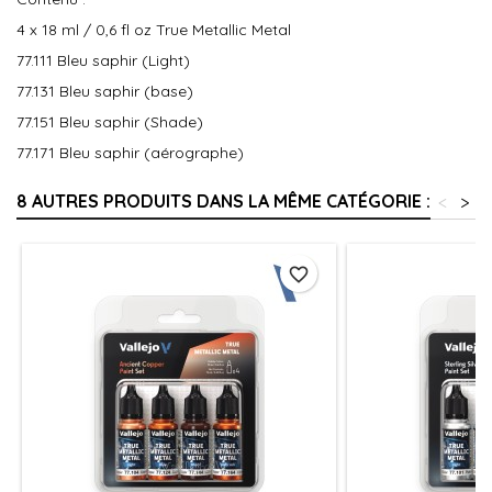
4 x 18 ml / 0,6 fl oz True Metallic Metal
77.111 Bleu saphir (Light)
77.131 Bleu saphir (base)
77.151 Bleu saphir (Shade)
77.171 Bleu saphir (aérographe)
8 AUTRES PRODUITS DANS LA MÊME CATÉGORIE :
<
>
favorite_border