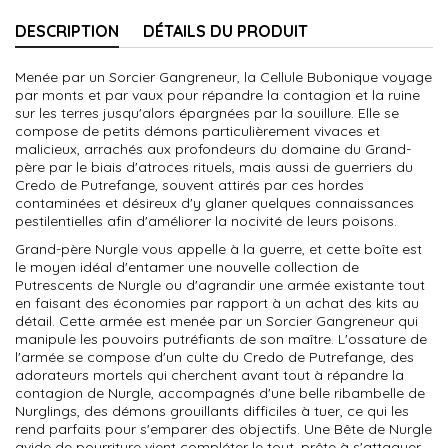
DESCRIPTION
DÉTAILS DU PRODUIT
Menée par un Sorcier Gangreneur, la Cellule Bubonique voyage
par monts et par vaux pour répandre la contagion et la ruine
sur les terres jusqu'alors épargnées par la souillure. Elle se
compose de petits démons particulièrement vivaces et
malicieux, arrachés aux profondeurs du domaine du Grand-
père par le biais d'atroces rituels, mais aussi de guerriers du
Credo de Putrefange, souvent attirés par ces hordes
contaminées et désireux d'y glaner quelques connaissances
pestilentielles afin d'améliorer la nocivité de leurs poisons.
Grand-père Nurgle vous appelle à la guerre, et cette boîte est
le moyen idéal d'entamer une nouvelle collection de
Putrescents de Nurgle ou d'agrandir une armée existante tout
en faisant des économies par rapport à un achat des kits au
détail. Cette armée est menée par un Sorcier Gangreneur qui
manipule les pouvoirs putréfiants de son maître. L'ossature de
l'armée se compose d'un culte du Credo de Putrefange, des
adorateurs mortels qui cherchent avant tout à répandre la
contagion de Nurgle, accompagnés d'une belle ribambelle de
Nurglings, des démons grouillants difficiles à tuer, ce qui les
rend parfaits pour s'emparer des objectifs. Une Bête de Nurgle
avide de pourriture vient compléter le tout, prête à s'attaquer