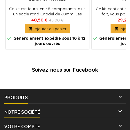
Ce kit est fourni en 48 composants, plus
Ce kit contient de
un socle rond Citadel de 60mm. Les
fait, vous pour
Beasts of Nurgle peuvent rejoindre les
monticules de ce
40,50 €
29,25
45,00 €
armées de Warhammer Age of Sigmar
c

Ajouter au panier

Ajout
et de Warhammer 40,000


Généralement expédié sous 10 à 12
Généralement e
jours ouvrés
jour
Suivez-nous sur Facebook

PRODUITS

NOTRE SOCIÉTÉ

VOTRE COMPTE