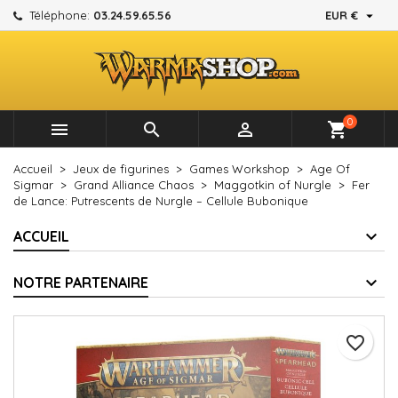

Téléphone:
03.24.59.65.56
EUR €
×
×
×
Mes listes d'envies
Créer une liste d'envies
Connexion
add_circle_outline
Créer une nouvelle liste
Vous devez être connecté pour ajouter des produits à
Nom de la liste d'envies
votre liste d'envies.
0



shopping_cart
Annuler
Connexion
Accueil
Jeux de figurines
Games Workshop
Age Of
Annuler
Créer une liste d'envies
Sigmar
Grand Alliance Chaos
Maggotkin of Nurgle
Fer
de Lance: Putrescents de Nurgle – Cellule Bubonique
ACCUEIL
NOTRE PARTENAIRE
favorite_border