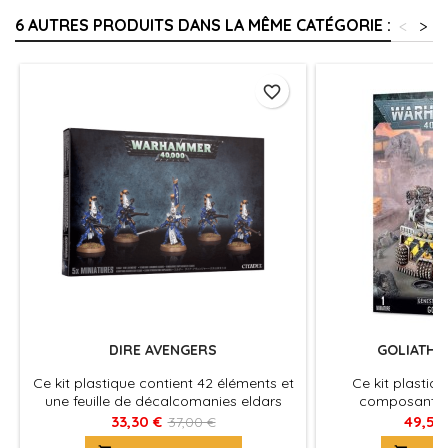
6 AUTRES PRODUITS DANS LA MÊME CATÉGORIE :
<
>
favorite_border
DIRE AVENGERS
GOLIATH 
Ce kit plastique contient 42 éléments et
Ce kit plastiqu
une feuille de décalcomanies eldars
composants n
permettant d'assembler 5 vengeurs
assembler un Goli
33,30 €
49,50
37,00 €
lugubre Aeldari.
Rockgrinder, pl