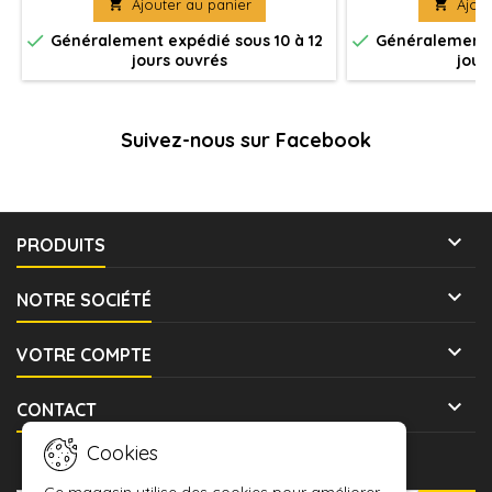

Ajouter au panier

Ajout
blindée des G


Généralement expédié sous 10 à 12
Généralement e
jours ouvrés
jour
Suivez-nous sur Facebook

PRODUITS

NOTRE SOCIÉTÉ

VOTRE COMPTE

CONTACT
Cookies
LETTRE D'INFORMATIONS