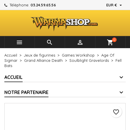

Téléphone:
03.24.59.65.56
EUR €
×
×
×
Mes listes d'envies
Créer une liste d'envies
Connexion
add_circle_outline
Créer une nouvelle liste
Vous devez être connecté pour ajouter des produits à
Nom de la liste d'envies
votre liste d'envies.
0



shopping_cart
Annuler
Connexion
Accueil
Jeux de figurines
Games Workshop
Age Of
Annuler
Créer une liste d'envies
Sigmar
Grand Alliance Death
Soulblight Gravelords
Fell
Bats
ACCUEIL
NOTRE PARTENAIRE
favorite_border