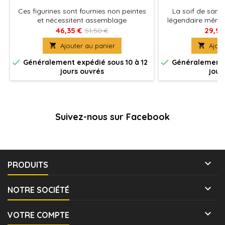
Ces figurines sont fournies non peintes
La soif de sang
et nécessitent assemblage
légendaire même 
46,35 €
29,93
51,50 €

Ajouter au panier

Ajout


Généralement expédié sous 10 à 12
Généralement e
jours ouvrés
jour
Suivez-nous sur Facebook

PRODUITS

NOTRE SOCIÉTÉ

VOTRE COMPTE