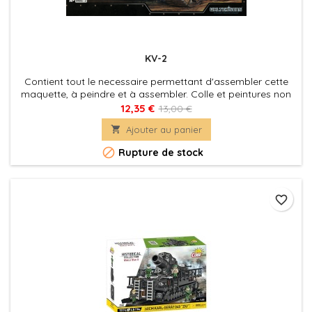
KV-2
Contient tout le necessaire permettant d'assembler cette
maquette, à peindre et à assembler. Colle et peintures non
incluses.
12,35 €
13,00 €

Ajouter au panier

Rupture de stock
favorite_border