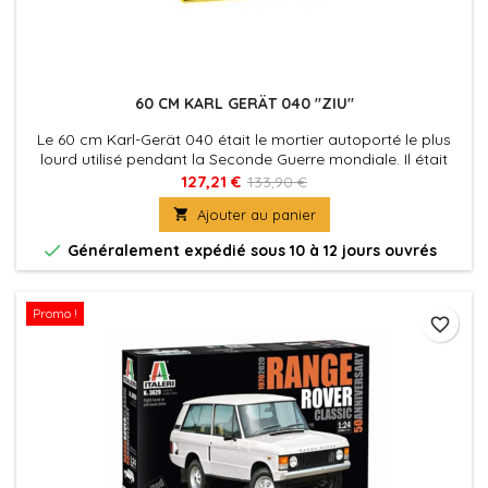
60 CM KARL GERÄT 040 "ZIU"
Le 60 cm Karl-Gerät 040 était le mortier autoporté le plus
lourd utilisé pendant la Seconde Guerre mondiale. Il était
équipé d'un énorme canon de 60 cm.
127,21 €
133,90 €

Ajouter au panier

Généralement expédié sous 10 à 12 jours ouvrés
Promo !
favorite_border