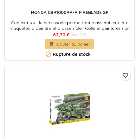
HONDA CBR1000RR-R FIREBLADE SP
Contient tout le necessaire permettant d'assembler cette
maquette, à peindre et à assembler. Colle et peintures non
incluses.
62,70 €
66,00 €

Ajouter au panier

Rupture de stock
favorite_border