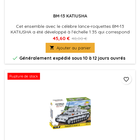
BM-13 KATIUSHA
Cet ensemble avec le célèbre lance-roquettes BM-13
KATIUSHA a été développé à l'échelle 1:35 qui correspond
aux figurines COBI et se compose de 440 briques de
45,60 €
48,00 €
construction.

Ajouter au panier

Généralement expédié sous 10 à 12 jours ouvrés
Rupture de stock
favorite_border