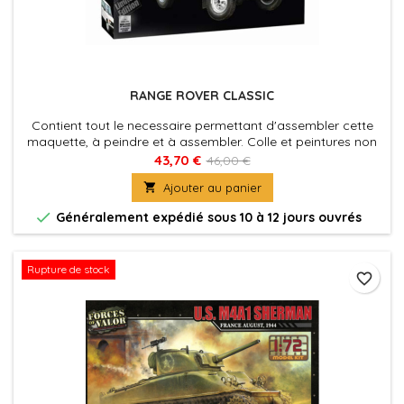
RANGE ROVER CLASSIC
Contient tout le necessaire permettant d'assembler cette
maquette, à peindre et à assembler. Colle et peintures non
incluses.
43,70 €
46,00 €

Ajouter au panier

Généralement expédié sous 10 à 12 jours ouvrés
Rupture de stock
favorite_border