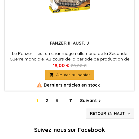
PANZER III AUSF. J
Le Panzer III est un char moyen allemand de la Seconde
Guerre mondiale. Au cours de la période de production de
1937 à 1943, il a été développé de manière intensive.
19,00 €
20,00 €

Ajouter au panier

Derniers articles en stock
1
2
3
…
11
Suivant

RETOUR EN HAUT

Suivez-nous sur Facebook