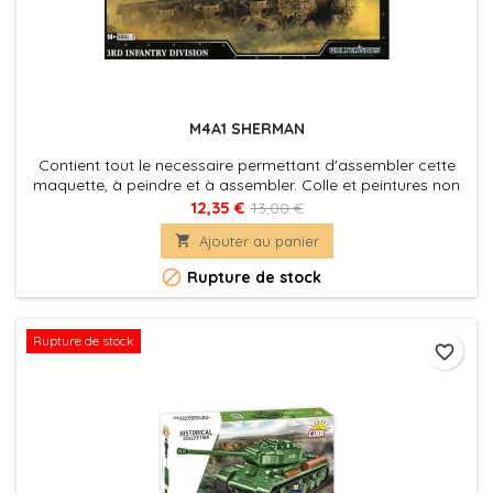
M4A1 SHERMAN
Contient tout le necessaire permettant d'assembler cette
maquette, à peindre et à assembler. Colle et peintures non
incluses.
12,35 €
13,00 €

Ajouter au panier

Rupture de stock
Rupture de stock
favorite_border