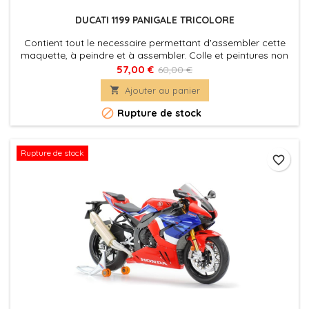
DUCATI 1199 PANIGALE TRICOLORE
Contient tout le necessaire permettant d'assembler cette
maquette, à peindre et à assembler. Colle et peintures non
incluses.
57,00 €
60,00 €

Ajouter au panier

Rupture de stock
Rupture de stock
favorite_border