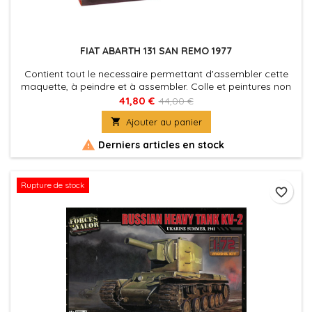
FIAT ABARTH 131 SAN REMO 1977
Contient tout le necessaire permettant d'assembler cette
maquette, à peindre et à assembler. Colle et peintures non
incluses.
41,80 €
44,00 €

Ajouter au panier

Derniers articles en stock
Rupture de stock
favorite_border