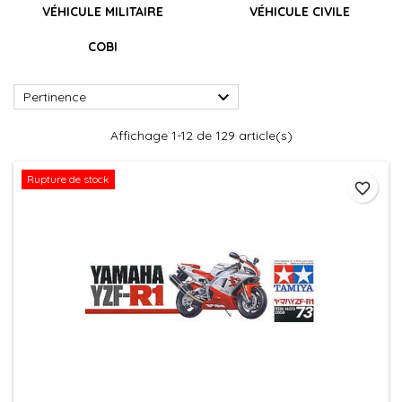
VÉHICULE MILITAIRE
VÉHICULE CIVILE
COBI

Pertinence
Affichage 1-12 de 129 article(s)
Rupture de stock
favorite_border