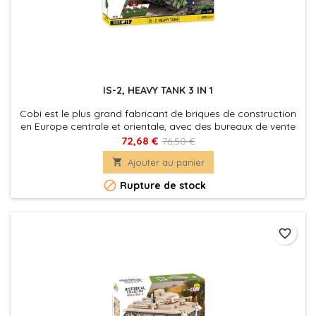
IS-2, HEAVY TANK 3 IN 1
Cobi est le plus grand fabricant de briques de construction
en Europe centrale et orientale, avec des bureaux de vente
dans plusieurs pays.
72,68 €
76,50 €

Ajouter au panier

Rupture de stock
favorite_border