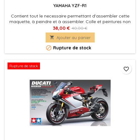
YAMAHA YZF-R1
Contient tout le necessaire permettant d'assembler cette
maquette, à peindre et à assembler. Colle et peintures non
incluses.
38,00 €
40,00 €

Ajouter au panier

Rupture de stock
Rupture de stock
favorite_border