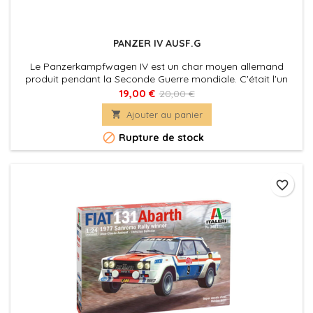
PANZER IV AUSF.G
Le Panzerkampfwagen IV est un char moyen allemand
produit pendant la Seconde Guerre mondiale. C'était l'un
des meilleurs véhicules blindés de cette période. De
19,00 €
20,00 €
nombreuses versions différentes de ce tank ont été conçues

Ajouter au panier
et construites.

Rupture de stock
favorite_border