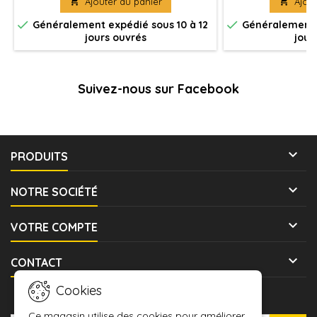

Ajouter au panier

Ajout
Véhicule(s) à peindre et à assembler
Véhicule(s) à pe


Généralement expédié sous 10 à 12
Généralement e
jours ouvrés
jour
Suivez-nous sur Facebook

PRODUITS

NOTRE SOCIÉTÉ

VOTRE COMPTE

CONTACT
Cookies
LETTRE D'INFORMATIONS
Ce magasin utilise des cookies pour améliorer