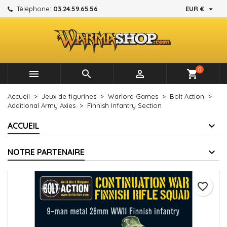

Téléphone:
03.24.59.65.56
EUR €
×
×
×
Mes listes d'envies
Créer une liste d'envies
Connexion
add_circle_outline
Créer une nouvelle liste
Vous devez être connecté pour ajouter des produits à
Nom de la liste d'envies
votre liste d'envies.
0



shopping_cart
Annuler
Connexion
Accueil
Jeux de figurines
Warlord Games
Bolt Action
Annuler
Créer une liste d'envies
Additional Army Axies
Finnish Infantry Section
ACCUEIL
NOTRE PARTENAIRE
favorite_border