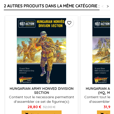
2 AUTRES PRODUITS DANS LA MÊME CATÉGORIE :
<
>
favorite_border
HUNGARIAN ARMY HONVED DIVISION
HUNGARIAN AR
SECTION
(HQ, MO
Contient tout le necessaire permettant
Contient tout le 
d'assembler ce set de figurine(s)
d'assembler ce
véhicules pour le jeu Bolt Action, produit
véhicules pour le j
28,80 €
31,95
32,00 €
fournies avec leurs socles. Figurine(s)
fournies avec leu