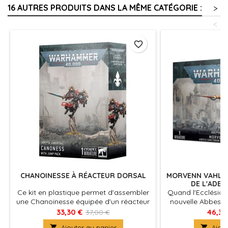
16 AUTRES PRODUITS DANS LA MÊME CATÉGORIE :
>
<
favorite_border
CHANOINESSE À RÉACTEUR DORSAL
MORVENN VAHL 
DE L'ADEP
Ce kit en plastique permet d'assembler
Quand l'Ecclésiarc
une Chanoinesse équipée d'un réacteur
nouvelle Abbesse
dorsal pour que les éléments rapides de
de l'Adepta Soro
33,30 €
46,35
37,00 €
votre armée de l'Adepta Sororitas ne la
Vahl qui fut choi

Ajouter au panier

Ajout