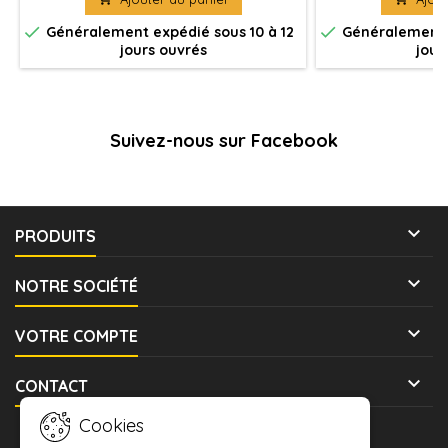
distancent pas.
jeune Céleste 
manipuler sur 


Généralement expédié sous 10 à 12
Généralement e
jours ouvrés
jour
Suivez-nous sur Facebook

PRODUITS

NOTRE SOCIÉTÉ

VOTRE COMPTE

CONTACT
Cookies
LETTRE D'INFORMATIONS