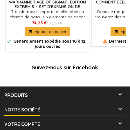
WARHAMMER AGE OF SIGMAR: ÉDITION
COMMENT DÉBUTE
EXTREMIS – SET D'EXPANSION DE
ROYAUME
Transformez n'importe quelle table en
Dans ce magazin
champ de bataille!5 éléments de décor
trouverez des trés
à emboîter, pas besoin de colle
le cadre fantas
74,25 €
15
82,50 €
Age of Sigmar, d

Ajouter au panier

Ajout
et les peuples
ha


Généralement expédié sous 10 à 12
Derniers a
jours ouvrés
Suivez-nous sur Facebook

PRODUITS

NOTRE SOCIÉTÉ

VOTRE COMPTE