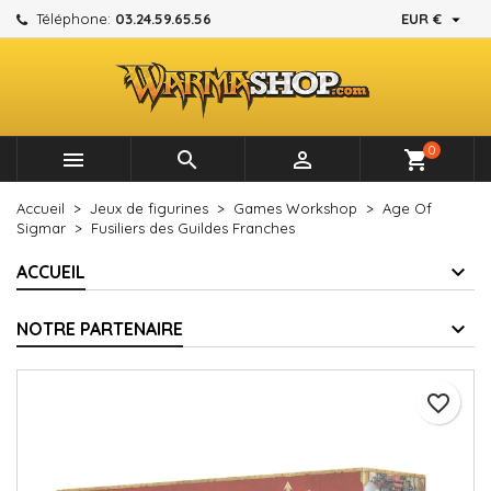

Téléphone:
03.24.59.65.56
EUR €
×
×
×
Mes listes d'envies
Créer une liste d'envies
Connexion
add_circle_outline
Créer une nouvelle liste
Vous devez être connecté pour ajouter des produits à
Nom de la liste d'envies
votre liste d'envies.
0



shopping_cart
Annuler
Connexion
Accueil
Jeux de figurines
Games Workshop
Age Of
Annuler
Créer une liste d'envies
Sigmar
Fusiliers des Guildes Franches
ACCUEIL
NOTRE PARTENAIRE
favorite_border